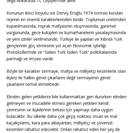
değil Ankara’da TC Dışişleri’nde alınır.
Konunun ikinci boyutu ise Derviş Eroğlu 1974 sonrası kurulan
rejimin en önemli karakterlerinden biridir. Toplumun üretimden
koparılmasında, toprak mafyasının oluşmasında, ganimet
vurgununda, gece kulüpleri ve kumarhanelerin yasalaşmasında
ve yeni izinler verilmesinde, Türkiye ile yapılan ve Kıbrıslı Türk
gençlerinin göç etmesine yol açan Ekonomik İşbirliği
Protokolleri’nde ve “Gelen Türk Giden Türk” politikalarında
parmağı ve imzası vardır.
Böyle bir karakter sermaye, mafya ve milliyetçi kesimlerle olan
ilişkisi ile halkın genel çıkarlarını değil sermayenin genel
çıkarlarını temsil etmektedir.
Elinden gelen yetkilerini bile kullanmaktan geri dururken elinden
gelmeyen ve mücadele etmesi gereken yetkileri kendi
çevresinin ve ilişkilerinin bekası için yapmayı daha uygun
bulacaktır. Bu ülkede daha çok geçiş noktası; insan ve mal
kaçakçılarını, kara para aklayanları, milliyetçi ve şövenist
kesimleri rahatsız edecektir. Onları rahatsız eden her şey de