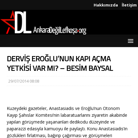
Hakkımızda
İletişim
DERVİŞ EROĞLU’NUN KAPI AÇMA
YETKİSİ VAR MI? – BESİM BAYSAL
29/07/2014 08:08
Kuzeydeki gazeteler, Anastasiadis ve Eroğlu’nun Otonom
Kayıp Şahıslar Komitesi’nin labaratuarlarını ziyaretin akabinde
yapılan görüşmede yaşananları dedikodu düzeyinde ve
paparazzi edasıyla kamuoyu ile paylaştı. Konu Anastasiadis’in
gözlükleri fırlatması, bağırıp çağırması ve görüşmeleri