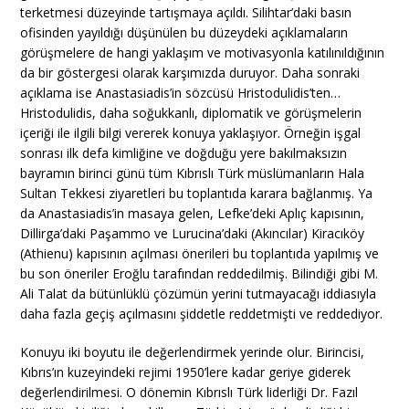
terketmesi düzeyinde tartışmaya açıldı. Silihtar’daki basın
ofisinden yayıldığı düşünülen bu düzeydeki açıklamaların
görüşmelere de hangi yaklaşım ve motivasyonla katılınıldığının
da bir göstergesi olarak karşımızda duruyor. Daha sonraki
açıklama ise Anastasiadis’in sözcüsü Hristodulidis’ten…
Hristodulidis, daha soğukkanlı, diplomatik ve görüşmelerin
içeriği ile ilgili bilgi vererek konuya yaklaşıyor. Örneğin işgal
sonrası ilk defa kimliğine ve doğduğu yere bakılmaksızın
bayramın birinci günü tüm Kıbrıslı Türk müslümanların Hala
Sultan Tekkesi ziyaretleri bu toplantıda karara bağlanmış. Ya
da Anastasiadis’in masaya gelen, Lefke’deki Aplıç kapısının,
Dillirga’daki Paşammo ve Lurucina’daki (Akıncılar) Kiracıköy
(Athienu) kapısının açılması önerileri bu toplantıda yapılmış ve
bu son öneriler Eroğlu tarafından reddedilmiş. Bilindiği gibi M.
Ali Talat da bütünlüklü çözümün yerini tutmayacağı iddiasıyla
daha fazla geçiş açılmasını şiddetle reddetmişti ve reddediyor.
Konuyu iki boyutu ile değerlendirmek yerinde olur. Birincisi,
Kıbrıs’ın kuzeyindeki rejimi 1950’lere kadar geriye giderek
değerlendirilmesi. O dönemin Kıbrıslı Türk liderliği Dr. Fazıl