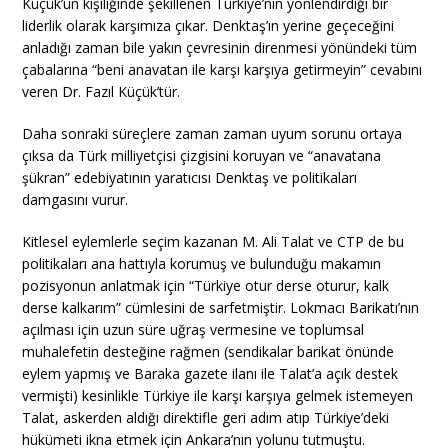
Küçük’ün kişiliğinde şekillenen Türkiye’nin yönlendirdiği bir
liderlik olarak karşımıza çıkar. Denktaş’ın yerine geçeceğini
anladığı zaman bile yakın çevresinin direnmesi yönündeki tüm
çabalarına “beni anavatan ile karşı karşıya getirmeyin” cevabını
veren Dr. Fazıl Küçük’tür.
Daha sonraki süreçlere zaman zaman uyum sorunu ortaya
çıksa da Türk milliyetçisi çizgisini koruyan ve “anavatana
şükran” edebiyatının yaratıcısı Denktaş ve politikaları
damgasını vurur.
Kitlesel eylemlerle seçim kazanan M. Ali Talat ve CTP de bu
politikaları ana hattıyla korumuş ve bulunduğu makamın
pozisyonun anlatmak için “Türkiye otur derse oturur, kalk
derse kalkarım” cümlesini de sarfetmiştir. Lokmacı Barikatı’nın
açılması için uzun süre uğraş vermesine ve toplumsal
muhalefetin desteğine rağmen (sendikalar barikat önünde
eylem yapmış ve Baraka gazete ilanı ile Talat’a açık destek
vermişti) kesinlikle Türkiye ile karşı karşıya gelmek istemeyen
Talat, askerden aldığı direktifle geri adım atıp Türkiye’deki
hükümeti ikna etmek için Ankara’nın yolunu tutmuştu.