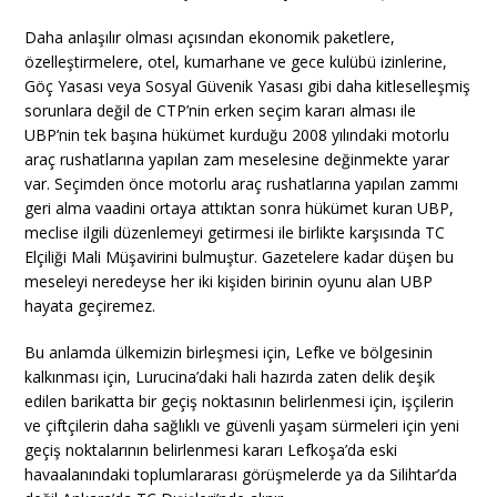
Daha anlaşılır olması açısından ekonomik paketlere,
özelleştirmelere, otel, kumarhane ve gece kulübü izinlerine,
Göç Yasası veya Sosyal Güvenik Yasası gibi daha kitleselleşmiş
sorunlara değil de CTP’nin erken seçim kararı alması ile
UBP’nin tek başına hükümet kurduğu 2008 yılındaki motorlu
araç rushatlarına yapılan zam meselesine değinmekte yarar
var. Seçimden önce motorlu araç rushatlarına yapılan zammı
geri alma vaadini ortaya attıktan sonra hükümet kuran UBP,
meclise ilgili düzenlemeyi getirmesi ile birlikte karşısında TC
Elçiliği Mali Müşavirini bulmuştur. Gazetelere kadar düşen bu
meseleyi neredeyse her iki kişiden birinin oyunu alan UBP
hayata geçiremez.
Bu anlamda ülkemizin birleşmesi için, Lefke ve bölgesinin
kalkınması için, Lurucina’daki hali hazırda zaten delik deşik
edilen barikatta bir geçiş noktasının belirlenmesi için, işçilerin
ve çiftçilerin daha sağlıklı ve güvenli yaşam sürmeleri için yeni
geçiş noktalarının belirlenmesi kararı Lefkoşa’da eski
havaalanındaki toplumlararası görüşmelerde ya da Silihtar’da