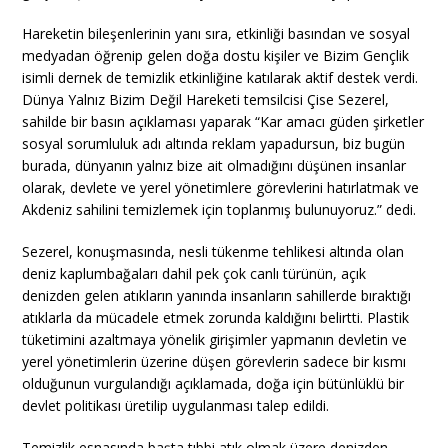
Hareketin bileşenlerinin yanı sıra, etkinliği basından ve sosyal
medyadan öğrenip gelen doğa dostu kişiler ve Bizim Gençlik
isimli dernek de temizlik etkinliğine katılarak aktif destek verdi.
Dünya Yalnız Bizim Değil Hareketi temsilcisi Çise Sezerel,
sahilde bir basın açıklaması yaparak “Kar amacı güden şirketler
sosyal sorumluluk adı altında reklam yapadursun, biz bugün
burada, dünyanın yalnız bize ait olmadığını düşünen insanlar
olarak, devlete ve yerel yönetimlere görevlerini hatırlatmak ve
Akdeniz sahilini temizlemek için toplanmış bulunuyoruz.” dedi.
Sezerel, konuşmasında, nesli tükenme tehlikesi altında olan
deniz kaplumbağaları dahil pek çok canlı türünün, açık
denizden gelen atıkların yanında insanların sahillerde bıraktığı
atıklarla da mücadele etmek zorunda kaldığını belirtti. Plastik
tüketimini azaltmaya yönelik girişimler yapmanın devletin ve
yerel yönetimlerin üzerine düşen görevlerin sadece bir kısmı
olduğunun vurgulandığı açıklamada, doğa için bütünlüklü bir
devlet politikası üretilip uygulanması talep edildi.
Temizlik esnasında başta tıbbi atık olmak üzere denizden