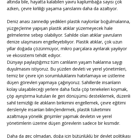
altında bile, hayatta kalabilen yavru kaplumbağa sayısı çok
azken, çevre kirliliği yaşama şanslarını daha da azaltıyor.
Deniz anası zannedip yedikleri plastik naylonlar boğulmalarına,
yüzgeçlerine yapışan plastik atıklar yüzemeyecek hale
gelmelerine sebep olabiliyor. Sahilde olan atıklar yavruların
denize ulaşmasını engelleyebiliyor. Plastik atıklar, çok uzun
yıllar doğada çözünmüyor, mikro parçalara ayrılarak yayılıyor
ve ekosistemi tehdit ediyor.
Dünyayı paylaştığımız tüm canlıların yaşam haklarına saygı
duyulmasını istiyoruz. Bu yüzden devleti ve yerel yönetimleri,
temiz bir çevre için sorumluluklarını hatırlamaya ve üstlerine
düşen görevleri yapmaya çağırıyoruz. Sahillerde insanların
kolay ulaşabileceği yerlere daha fazla çöp tenekeleri koymak,
çöp ayrıştırma kutuları ile geri dönüşümü desteklemek, düzenli
sahil temizliği ile atıkların birikimini engellemek, çevre eğitimi
dersleriyle insanları bilinçlendirmek, plastik tüketimini
azaltmaya yönelik girişimler yapmak devletin ve yerel
yönetimlerin üzerine düşen görevlerin sadece bir kısmıdır.
Daha da geç olmadan, doğa için bütünlüklü bir devlet politikası