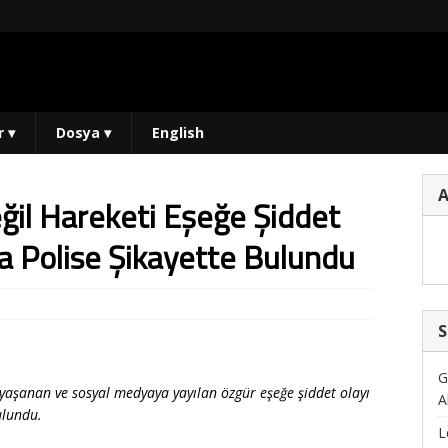
r
▾
Dosya
▾
English
ğil Hareketi Eşeğe Şiddet
a Polise Şikayette Bulundu
S
G
yaşanan ve sosyal medyaya yayılan özgür eşeğe şiddet olayı
A
ulundu.
L