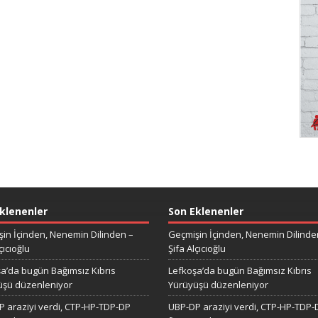
klenenler
Son Eklenenler
in İçinden, Nenemin Dilinden –
Geçmişin İçinden, Nenemin Dilinde
çıcıoğlu
Şifa Alçıcıoğlu
a’da bugün Bağımsız Kıbrıs
Lefkoşa’da bugün Bağımsız Kıbrıs
üşü düzenleniyor
Yürüyüşü düzenleniyor
 araziyi verdi, CTP-HP-TDP-DP
UBP-DP araziyi verdi, CTP-HP-TDP-