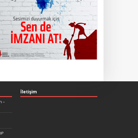
İletişim
n –
DP