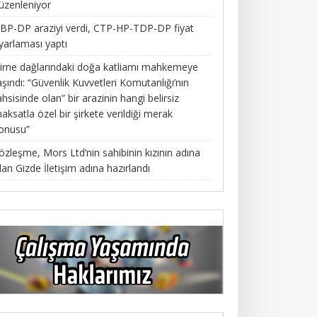
üzenleniyor
BP-DP araziyi verdi, CTP-HP-TDP-DP fiyat
yarlaması yaptı
irne dağlarındaki doğa katliamı mahkemeye
aşındı: “Güvenlik Kuvvetleri Komutanlığı’nın
ahsisinde olan” bir arazinin hangi belirsiz
aksatla özel bir şirkete verildiği merak
onusu”
özleşme, Mors Ltd’nin sahibinin kızının adına
lan Gizde İletişim adına hazırlandı