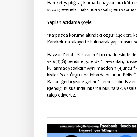
Hareket yaptığı açıklamada hayvanlara kötü 
suçu işleyeneler hakkında yasal işlem yapması i
Yapılan açıklama şöyle:
“Karpaz’da koruma altındaki özgür eşeklere karş
Karakolu’na şikayette bulunarak yapılmasını bek
Hayvan Refahı Yasasının 6’ncı maddesinde de 
ve 6(3)(Ğ) bendine göre de “Hayvanları, fiziks
kullanmak yasaktır.” Aynı maddenin (4)üncü fı
kişiler Polis Örgütüne ihbarda bulunur. Polis Ö
Bakanlığın bilgisine getirir.” demektedir. Biz
işlendiği hususunda ihbarda bulunarak, yasala
talep ediyoruz.”