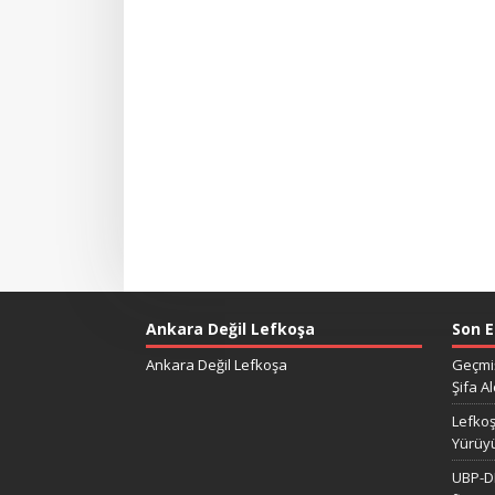
Ankara Değil Lefkoşa
Son E
Ankara Değil Lefkoşa
Geçmiş
Şifa Al
Lefkoş
Yürüy
UBP-DP