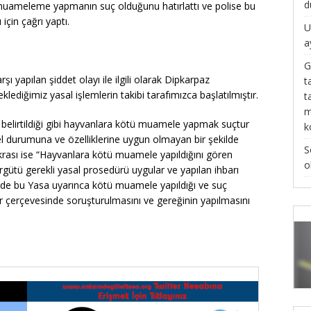
d
muameleme yapmanın suç olduğunu hatırlattı ve polise bu
çin çağrı yaptı.
U
a
G
ı yapılan şiddet olayı ile ilgili olarak Dipkarpaz
t
lediğimiz yasal işlemlerin takibi tarafımızca başlatılmıştır.
t
m
belirtildiği gibi hayvanlara kötü muamele yapmak suçtur
k
el durumuna ve özelliklerine uygun olmayan bir şekilde
S
krası ise “Hayvanlara kötü muamele yapıldığını gören
o
rgütü gerekli yasal prosedürü uygular ve yapılan ihbarı
ler de bu Yasa uyarınca kötü muamele yapıldığı ve suç
r çerçevesinde soruşturulmasını ve gereğinin yapılmasını