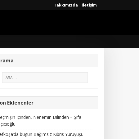
Hakkımızda
İletişim
Arama
on Eklenenler
eçmişin İçinden, Nenemin Dilinden – Şifa
lçıcıoğlu
efkoşa’da bugün Bağımsız Kıbrıs Yürüyüşü