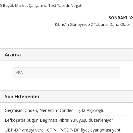
5 Büyük Market Çalışanına Test Yapıldı: Negatif!
SONRAKI
Kıbrıs’ın Güneyinde 2 Taburcu Daha Olabilir
Arama
Son Eklenenler
Geçmişin İçinden, Nenemin Dilinden – Şifa Alçıcıoğlu
Lefkoşa’da bugün Bağımsız Kıbrıs Yürüyüşü düzenleniyor
UBP-DP araziyi verdi, CTP-HP-TDP-DP fiyat ayarlaması yaptı