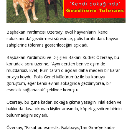
Başbakan Yardımcısı Özersay, evcil hayvanlarını ‘kendi
sokaklarında’ gezdirmesi süresince, polis tarafından, hayvan
sahiplerine tölerans gösterileceğini açıkladı.
Başbakan Yardımcısı ve Dışişleri Bakanı Kudret Özersay, bu
konudaki soru üzerine, “Aynı dertten ben ve eşim de
muzdaribiz. Evet, Rum tarafı o açıdan daha medeni bir karar
ortaya koydu. Polis Genel Müdürümüz ile bu konuyu
görüştüm, eğer kendi evinin sokağında gezdiriyorsa, bir
esneklik sağlanacak” şeklinde konuştu.
Özersay, bu güne kadar, sokağa çıkma yasağını ihlal eden ve
hakkında dava okunan kişiler arasında, köpek gezdiren birinin
bulunmadığını söyledi.
Özersay, “Fakat bu esneklik, Balabayıs,’tan Girne’ye kadar