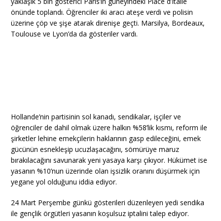
yaklaşık 5 bin gösterici Paris’in güneyindeki Place d’Italie
önünde toplandı. Öğrenciler iki aracı ateşe verdi ve polisin
üzerine çöp ve şişe atarak direnişe geçti. Marsilya, Bordeaux,
Toulouse ve Lyon’da da gösteriler vardı.
Hollande’nin partisinin sol kanadı, sendikalar, işçiler ve
öğrenciler de dahil olmak üzere halkın %58’lik kısmı, reform ile
şirketler lehine emekçilerin haklarının gasp edileceğini, emek
gücünün esnekleşip ucuzlaşacağını, sömürüye maruz
bırakılacağını savunarak yeni yasaya karşı çıkıyor. Hükümet ise
yasanın %10’nun üzerinde olan işsizlik oranını düşürmek için
yegane yol olduğunu iddia ediyor.
24 Mart Perşembe günkü gösterileri düzenleyen yedi sendika
ile gençlik örgütleri yasanın koşulsuz iptalini talep ediyor.