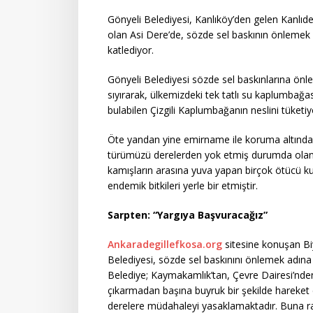
Gönyeli Belediyesi, Kanlıköy’den gelen Kanlıd
olan Asi Dere’de, sözde sel baskının önlemek 
katlediyor.
Gönyeli Belediyesi sözde sel baskınlarına önle
sıyırarak, ülkemizdeki tek tatlı su kaplumbağa
bulabilen Çizgili Kaplumbağanın neslini tüketiy
Öte yandan yine emirname ile koruma altında o
türümüzü derelerden yok etmiş durumda olan 
kamışların arasına yuva yapan birçok ötücü ku
endemik bitkileri yerle bir etmiştir.
Sarpten: “Yargıya Başvuracağız”
Ankaradegillefkosa.org
sitesine konuşan Bi
Belediyesi, sözde sel baskınını önlemek adına 
Belediye; Kaymakamlık’tan, Çevre Dairesi’nden
çıkarmadan başına buyruk bir şekilde hareke
derelere müdahaleyi yasaklamaktadır. Buna ra