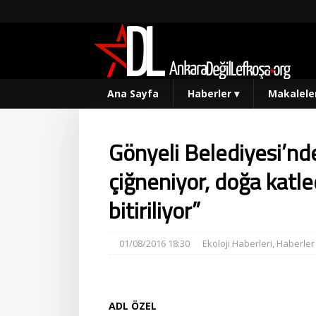
Ana Sayfa
Haberler
▾
Makalele
Gönyeli Belediyesi’nd
çiğneniyor, doğa katled
bitiriliyor”
01/08/2016 18:30
Ekoloji Haberleri
,
Haberler
ADL ÖZEL