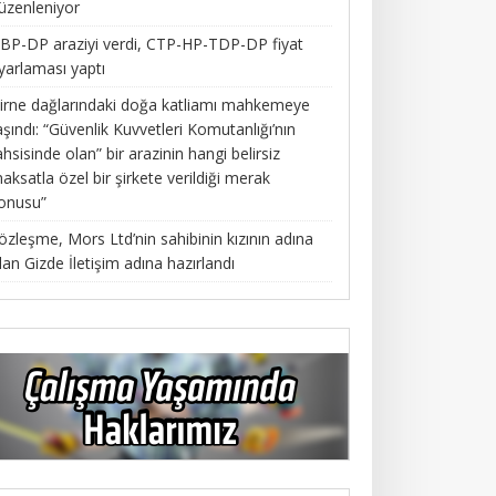
üzenleniyor
BP-DP araziyi verdi, CTP-HP-TDP-DP fiyat
yarlaması yaptı
irne dağlarındaki doğa katliamı mahkemeye
aşındı: “Güvenlik Kuvvetleri Komutanlığı’nın
ahsisinde olan” bir arazinin hangi belirsiz
aksatla özel bir şirkete verildiği merak
onusu”
özleşme, Mors Ltd’nin sahibinin kızının adına
lan Gizde İletişim adına hazırlandı