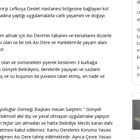
d
ere’yi Lefkoşa Devlet Hastanesi bölgesine bağlayan kol
U
adına yaptığı uygulamalarla canlı yaşamını ve doğayı
a
G
m almak için Asi Dere’nin tabanını ve kenarlarını dozerle
t
sı olan ve bir tek Asi Dere ve Kanlıdere’de yaşam alanı
t
or.
m
k
lan ve sivrisinekleri yiyerek beslenen 3 kurbağa
S
Gönyeli Belediyesi, derelerde yaşayan ve sazların
o
ş ve su kuşunun da yuvasını talan etmiş, en nadir ve
yologlar Derneği Başkanı Hasan Sarpten; “ Gönyeli
bilimsel akıl dışı ve yasal olmayan uygulamalar yapıyor.
 hiçbir izin almadan ve hatta Belediye Meclis kararı dahi
t etmesi kabul edilemez. Kamu Derelerini Koruma Yasası
ğmen Asi Dere tahrip edilmektedir. Ayrıca Çevre Yasası