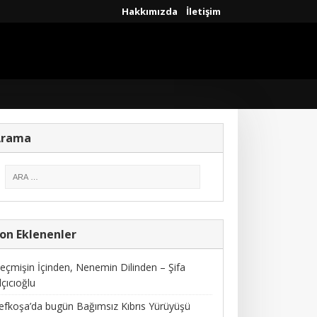
Hakkımızda
İletişim
Arama
on Eklenenler
eçmişin İçinden, Nenemin Dilinden – Şifa
lçıcıoğlu
efkoşa’da bugün Bağımsız Kıbrıs Yürüyüşü