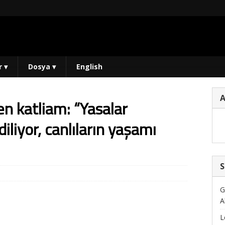
r
▾
Dosya
▾
English
en katliam: “Yasalar
iliyor, canlıların yaşamı
S
G
A
L