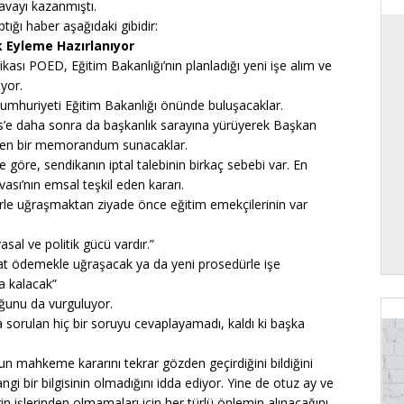
avayı kazanmıştı.
ptığı haber aşağıdaki gibidir:
k Eyleme Hazırlanıyor
ikası POED, Eğitim Bakanlığı’nın planladığı yeni işe alım ve
yor.
Cumhuriyeti Eğitim Bakanlığı önünde buluşacaklar.
’e daha sonra da başkanlık sarayına yürüyerek Başkan
neren bir memorandum sunacaklar.
göre, sendikanın iptal talebinin birkaç sebebi var. En
sı’nın emsal teşkil eden kararı.
erle uğraşmaktan ziyade önce eğitim emekçilerinin var
al ve politik gücü vardır.”
at ödemekle uğraşacak ya da yeni prosedürle işe
a kalacak”
uğunu da vurguluyor.
sorulan hiç bir soruyu cevaplayamadı, kaldı ki başka
 mahkeme kararını tekrar gözden geçirdiğini bildiğini
ngi bir bilgisinin olmadığını idda ediyor. Yine de otuz ay ve
 işlerinden olmamaları için her türlü önlemin alınacağını