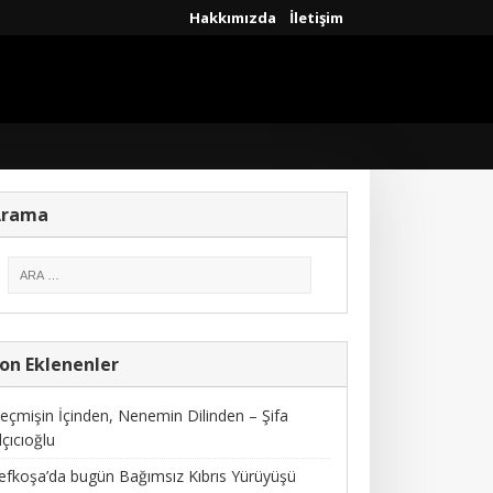
Hakkımızda
İletişim
Arama
on Eklenenler
eçmişin İçinden, Nenemin Dilinden – Şifa
lçıcıoğlu
efkoşa’da bugün Bağımsız Kıbrıs Yürüyüşü