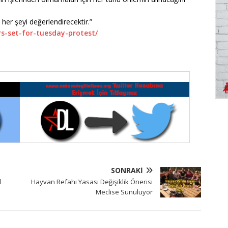
er şeyi değerlendirecektir.”
rs-set-for-tuesday-protest/
SONRAKI
l
Hayvan Refahı Yasası Değişiklik Önerisi
Meclise Sunuluyor