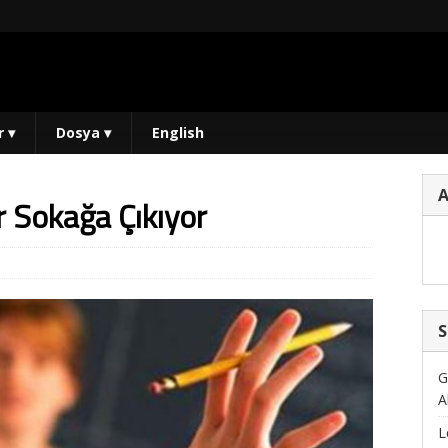
r
▾
Dosya
▾
English
 Sokağa Çıkıyor
S
G
A
L