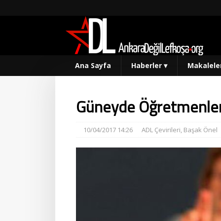
Ana Sayfa
Haberler
▾
Makalele
Güneyde Öğretmenler
10/04/2017 14:26
ADL Çevirileri
,
Başak Önel