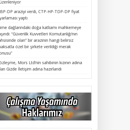
üzenleniyor
BP-DP araziyi verdi, CTP-HP-TDP-DP fiyat
yarlaması yaptı
irne dağlarındaki doğa katliamı mahkemeye
aşındı: “Güvenlik Kuvvetleri Komutanlığı’nın
ahsisinde olan” bir arazinin hangi belirsiz
aksatla özel bir şirkete verildiği merak
onusu”
özleşme, Mors Ltd’nin sahibinin kızının adına
lan Gizde İletişim adına hazırlandı