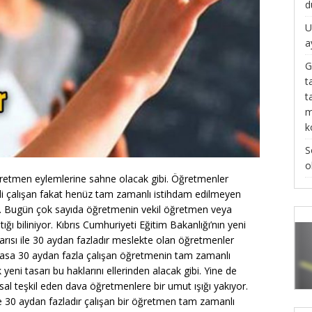
d
U
a
G
t
t
m
k
S
o
ğretmen eylemlerine sahne olacak gibi. Öğretmenler
li çalışan fakat henüz tam zamanlı istihdam edilmeyen
ar. Bugün çok sayıda öğretmenin vekil öğretmen veya
ğı biliniyor. Kıbrıs Cumhuriyeti Eğitim Bakanlığı’nın yeni
sarısı ile 30 aydan fazladır meslekte olan öğretmenler
i yasa 30 aydan fazla çalışan öğretmenin tam zamanlı
eni tasarı bu haklarını ellerinden alacak gibi. Yine de
l teşkil eden dava öğretmenlere bir umut ışığı yakıyor.
30 aydan fazladır çalışan bir öğretmen tam zamanlı