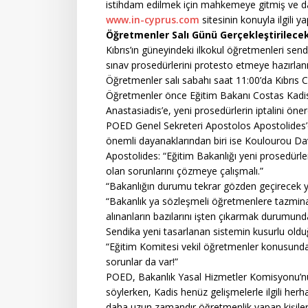
istihdam edilmek için mahkemeye gitmiş ve d
www.in-cyprus.com
sitesinin konuyla ilgili ya
Öğretmenler Salı Günü Gerçekleştirilece
Kıbrıs’ın güneyindeki ilkokul öğretmenleri send
sınav prosedürlerini protesto etmeye hazırlanı
Öğretmenler salı sabahı saat 11:00’da Kıbrıs 
Öğretmenler önce Eğitim Bakanı Costas Kadis
Anastasiadis’e, yeni prosedürlerin iptalini ö
POED Genel Sekreteri Apostolos Apostolides’e 
önemli dayanaklarından biri ise Koulourou Dava
Apostolides: “Eğitim Bakanlığı yeni prosedürl
olan sorunlarını çözmeye çalışmalı.”
“Bakanlığın durumu tekrar gözden geçirecek yas
“Bakanlık ya sözleşmeli öğretmenlere tazmin
alınanların bazılarını işten çıkarmak durumund
Sendika yeni tasarlanan sistemin kusurlu old
“Eğitim Komitesi vekil öğretmenler konusunda 
sorunlar da var!”
POED, Bakanlık Yasal Hizmetler Komisyonu’nun
söylerken, Kadis henüz gelişmelerle ilgili herha
daha uzun zamandır öğretmenlik yapan kişilerin