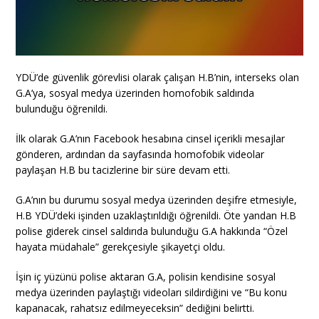
YDÜ’de güvenlik görevlisi olarak çalışan H.B’nin, interseks olan
G.A’ya, sosyal medya üzerinden homofobik saldırıda
bulunduğu öğrenildi.
İlk olarak G.A’nın Facebook hesabına cinsel içerikli mesajlar
gönderen, ardından da sayfasında homofobik videolar
paylaşan H.B bu tacizlerine bir süre devam etti.
G.A’nın bu durumu sosyal medya üzerinden deşifre etmesiyle,
H.B YDÜ’deki işinden uzaklaştırıldığı öğren
ildi. Öte yandan H.B
polise giderek cinsel saldırıda bulunduğu G.A hakkında “Özel
hayata müdahale” gerekçesiyle şikayetçi oldu.
İşin iç yüzünü polise aktaran G.A, polisin kendisine sosyal
medya üzerinden paylaştığı videoları sildirdiğini ve “Bu konu
kapanacak, rahatsız edilmeyeceksin” dediğini belirtti.