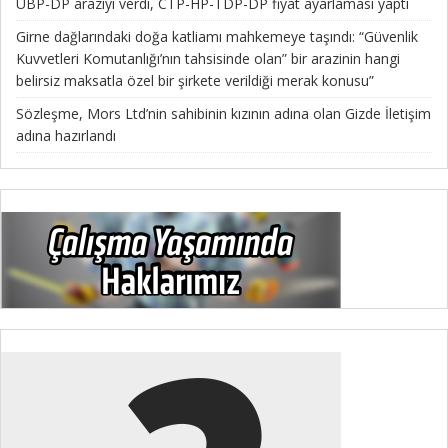
UBP-DP araziyi verdi, CTP-HP-TDP-DP fiyat ayarlaması yaptı
Girne dağlarındaki doğa katliamı mahkemeye taşındı: “Güvenlik
Kuvvetleri Komutanlığı’nın tahsisinde olan” bir arazinin hangi
belirsiz maksatla özel bir şirkete verildiği merak konusu”
Sözleşme, Mors Ltd’nin sahibinin kızının adına olan Gizde İletişim
adına hazırlandı