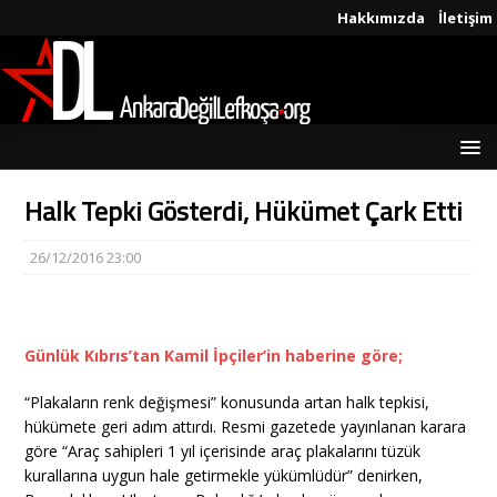
Hakkımızda
İletişim
Halk Tepki Gösterdi, Hükümet Çark Etti
26/12/2016 23:00
Günlük Kıbrıs’tan Kamil İpçiler’in haberine göre;
“Plakaların renk değişmesi” konusunda artan halk tepkisi,
hükümete geri adım attırdı. Resmi gazetede yayınlanan karara
göre “Araç sahipleri 1 yıl içerisinde araç plakalarını tüzük
kurallarına uygun hale getirmekle yükümlüdür” denirken,