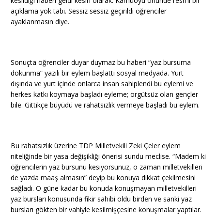
kesildiği haberi geldi kesin olarak. Kamuoyu önünde resmi bir
açıklama yok tabi. Sessiz sessiz geçirildi öğrenciler
ayaklanmasın diye.
Sonuçta öğrenciler duyar duymaz bu haberi “yaz bursuma
dokunma” yazılı bir eylem başlattı sosyal medyada. Yurt
dışında ve yurt içinde onlarca insan sahiplendi bu eylemi ve
herkes katkı koymaya başladı eyleme; örgütsüz olan gençler
bile. Gittikçe büyüdü ve rahatsızlık vermeye başladı bu eylem.
Bu rahatsızlık üzerine TDP Milletvekili Zeki Çeler eylem
niteliğinde bir yasa değişikliği önerisi sundu meclise. “Madem ki
öğrencilerin yaz bursunu kesiyorsunuz, o zaman milletvekilleri
de yazda maaş almasın” deyip bu konuya dikkat çekilmesini
sağladı. O güne kadar bu konuda konuşmayan milletvekilleri
yaz bursları konusunda fikir sahibi oldu birden ve sanki yaz
bursları gökten bir vahiyle kesilmişçesine konuşmalar yaptılar.