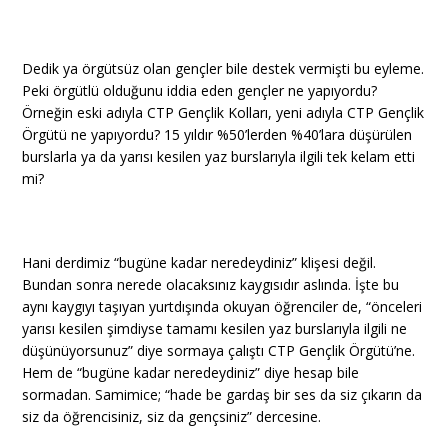
Dedik ya örgütsüz olan gençler bile destek vermişti bu eyleme.
Peki örgütlü olduğunu iddia eden gençler ne yapıyordu?
Örneğin eski adıyla CTP Gençlik Kolları, yeni adıyla CTP Gençlik
Örgütü ne yapıyordu? 15 yıldır %50’lerden %40’lara düşürülen
burslarla ya da yarısı kesilen yaz burslarıyla ilgili tek kelam etti
mi?
Hani derdimiz “bugüne kadar neredeydiniz” klişesi değil.
Bundan sonra nerede olacaksınız kaygısıdır aslında. İşte bu
aynı kaygıyı taşıyan yurtdışında okuyan öğrenciler de, “önceleri
yarısı kesilen şimdiyse tamamı kesilen yaz burslarıyla ilgili ne
düşünüyorsunuz” diye sormaya çalıştı CTP Gençlik Örgütü’ne.
Hem de “bugüne kadar neredeydiniz” diye hesap bile
sormadan. Samimice; “hade be gardaş bir ses da siz çıkarın da
siz da öğrencisiniz, siz da gençsiniz” dercesine.