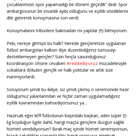
çocuklarımızın spor yapamadığı bir dönem geçirdik” dedi. Spor
ambargosunun bir insanlık ayıbı olduğunu ve eşitlik istediklerini
dile getirerek konuşmasına son verdi.
Konuşmalarını tribünlere bakmadan mı yaptılar (!!) bilmiyorum.
Peki, nereye gitmişti bu halk? Nerede gençlerimize uygulanan
futbol ambargoları kalksın diye düzenlediğimiz turnuvayı
desteklemeyen gençler? Sizin hınçla savunduğunuz
koordinasyon ofisine cevaben
#
reddediyoruz
mücadelesiyle
sokaklara dökülen gençlik ve halk yoktular ve artık size
inanmıyorlardı.
Soruyorum şimdi bu ikiliye; siz şimdi çıkmış o seremonide hazır
olduğumuz yalanlarından ve hiçbir zaman uygulamadığınız
eşitlik kavramından bahsediyorsunuz ya…
Hazırsak eğer ktff futbolunun başındaki başkan, adını süper (!)
lig koyduğun ligde dahil, hangi maçta gençlere düzgün sağlık
hizmeti verebiliyorsun? Bırak maç içinde hizmet veremiyorsun,
büyük sakatlıklar sonunda kktc hangi sporcuya ameliyat