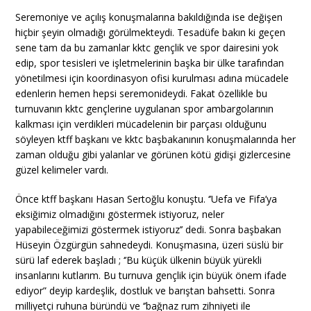
Seremoniye ve açılış konuşmalarına bakıldığında ise değişen
hiçbir şeyin olmadığı görülmekteydi. Tesadüfe bakın ki geçen
sene tam da bu zamanlar kktc gençlik ve spor dairesini yok
edip, spor tesisleri ve işletmelerinin başka bir ülke tarafından
yönetilmesi için koordinasyon ofisi kurulması adına mücadele
edenlerin hemen hepsi seremonideydi. Fakat özellikle bu
turnuvanın kktc gençlerine uygulanan spor ambargolarının
kalkması için verdikleri mücadelenin bir parçası olduğunu
söyleyen ktff başkanı ve kktc başbakanının konuşmalarında her
zaman olduğu gibi yalanlar ve görünen kötü gidişi gizlercesine
güzel kelimeler vardı.
Önce ktff başkanı Hasan Sertoğlu konuştu. ‘’Uefa ve Fifa’ya
eksiğimiz olmadığını göstermek istiyoruz, neler
yapabileceğimizi göstermek istiyoruz’’ dedi. Sonra başbakan
Hüseyin Özgürgün sahnedeydi. Konuşmasına, üzeri süslü bir
sürü laf ederek başladı ; ‘’Bu küçük ülkenin büyük yürekli
insanlarını kutlarım. Bu turnuva gençlik için büyük önem ifade
ediyor” deyip kardeşlik, dostluk ve barıştan bahsetti. Sonra
milliyetçi ruhuna büründü ve ‘’bağnaz rum zihniyeti ile