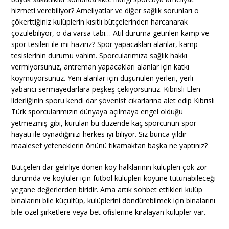
hizmeti verebiliyor? Ameliyatlar ve diğer sağlık sorunları o
çökerttiğiniz kulüplerin kısıtlı bütçelerinden harcanarak
çözülebiliyor, o da varsa tabi… Atıl duruma getirilen kamp ve
spor tesileri ile mi hazırız? Spor yapacakları alanlar, kamp
tesislerinin durumu vahim. Sporcularımıza sağlık hakkı
vermiyorsunuz, antreman yapacakları alanlar için katkı
koymuyorsunuz. Yeni alanlar için düşünülen yerleri, yerli
yabancı sermayedarlara peşkeş çekiyorsunuz. Kıbrıslı Elen
liderliğinin sporu kendi dar şövenist cıkarlarına alet edip Kıbrıslı
Türk sporcularımızın dünyaya açılmaya engel olduğu
yetmezmiş gibi, kurulan bu düzende kaç sporcunun spor
hayatı ile oynadığınızı herkes iyi biliyor. Siz bunca yıldır
maalesef yeteneklerin önünü tıkamaktan başka ne yaptınız?
Bütçeleri dar gelirliye dönen köy halklarının kulüpleri çok zor
durumda ve köylüler için futbol kulüpleri köyüne tutunabileceği
yegane değerlerden biridir. Ama artık sohbet ettikleri kulüp
binalarını bile küçültüp, kulüplerini döndürebilmek için binalarını
bile özel şirketlere veya bet ofislerine kiralayan kulüpler var.