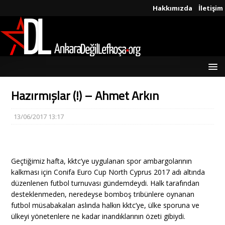
Hakkımızda
İletişim
Hazırmışlar (!) – Ahmet Arkın
13/06/2017 13:17
Geçtiğimiz hafta, kktc’ye uygulanan spor ambargolarının
kalkması için Conifa Euro Cup North Cyprus 2017 adı altında
düzenlenen futbol turnuvası gündemdeydi. Halk tarafından
desteklenmeden, neredeyse bomboş tribünlere oynanan
futbol müsabakaları aslında halkın kktc’ye, ülke sporuna ve
ülkeyi yönetenlere ne kadar inandıklarının özeti gibiydi.