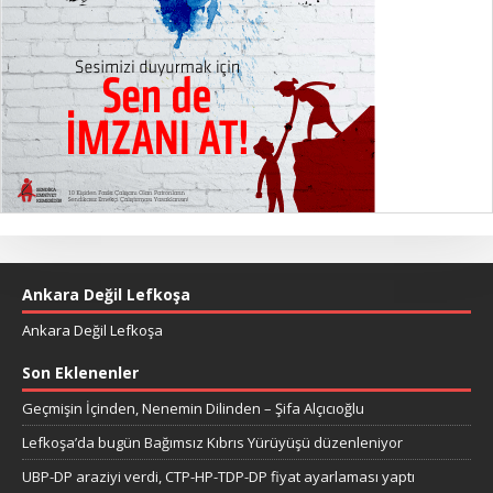
Ankara Değil Lefkoşa
Ankara Değil Lefkoşa
Son Eklenenler
Geçmişin İçinden, Nenemin Dilinden – Şifa Alçıcıoğlu
Lefkoşa’da bugün Bağımsız Kıbrıs Yürüyüşü düzenleniyor
UBP-DP araziyi verdi, CTP-HP-TDP-DP fiyat ayarlaması yaptı