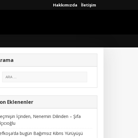
Hakkımızda
İletişim
Arama
on Eklenenler
eçmişin İçinden, Nenemin Dilinden – Şifa
lçıcıoğlu
efkoşa’da bugün Bağımsız Kıbrıs Yürüyüşü