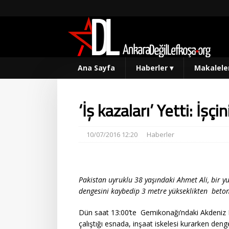
Ana Sayfa
Haberler
▾
Makalele
‘İş kazaları’ Yetti: İş
10/07/2016 12:20
Haberler
Pakistan uyruklu 38 yaşındaki Ahmet Ali, bir yu
dengesini kaybedip 3 metre yükseklikten beto
Dün saat 13:00’te Gemikonağı’ndaki Akdeniz E
çalıştığı esnada, inşaat iskelesi kurarken den