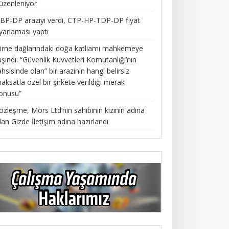
üzenleniyor
BP-DP araziyi verdi, CTP-HP-TDP-DP fiyat
yarlaması yaptı
irne dağlarındaki doğa katliamı mahkemeye
aşındı: “Güvenlik Kuvvetleri Komutanlığı’nın
ahsisinde olan” bir arazinin hangi belirsiz
aksatla özel bir şirkete verildiği merak
onusu”
özleşme, Mors Ltd’nin sahibinin kızının adına
lan Gizde İletişim adına hazırlandı