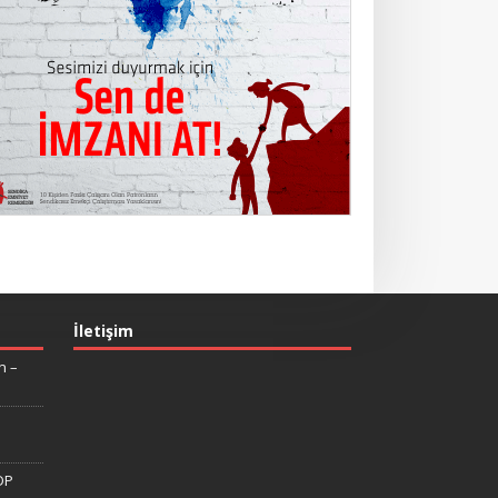
İletişim
n –
DP