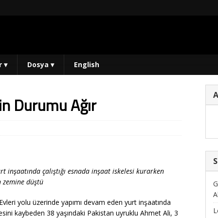
r
▾
Dosya
▾
English
çinin Durumu Ağır
S
rt inşaatında çalıştığı esnada inşaat iskelesi kurarken
n zemine düştü
G
A
vleri yolu üzerinde yapımı devam eden yurt inşaatında
L
gesini kaybeden 38 yaşındaki Pakistan uyruklu Ahmet Ali, 3