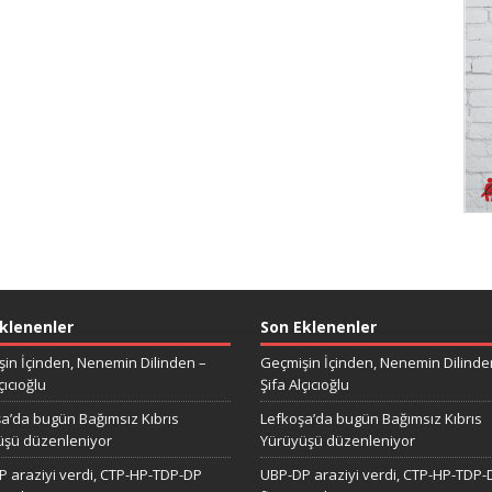
klenenler
Son Eklenenler
in İçinden, Nenemin Dilinden –
Geçmişin İçinden, Nenemin Dilinde
çıcıoğlu
Şifa Alçıcıoğlu
a’da bugün Bağımsız Kıbrıs
Lefkoşa’da bugün Bağımsız Kıbrıs
üşü düzenleniyor
Yürüyüşü düzenleniyor
 araziyi verdi, CTP-HP-TDP-DP
UBP-DP araziyi verdi, CTP-HP-TDP-