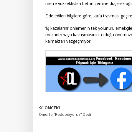
metre yükseklikten beton zemine düşerek ağır
Elde edilen bilgilere göre, kafa travması geçi
‘İş kazalarını’ önlemenin tek yolunun, emekçile
mekanizmaya kavuşmasının olduğu önümüzde 
kalmaktan vazgeçmiyor.
ÖNCEKI
Omorfo “Reddediyoruz” Dedi