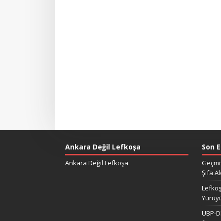
Ankara Değil Lefkoşa
Son E
Ankara Değil Lefkoşa
Geçmiş
Şifa Al
Lefkoş
Yürüy
UBP-DP