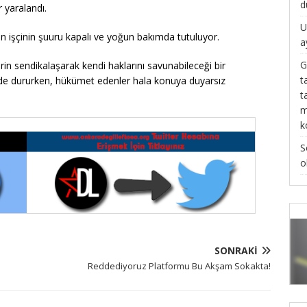
d
 yaralandı.
U
ren işçinin şuuru kapalı ve yoğun bakımda tutuluyor.
a
G
rin sendikalaşarak kendi haklarını savunabileceği bir
t
dururken, hükümet edenler hala konuya duyarsız
t
m
k
S
o
SONRAKI
Reddediyoruz Platformu Bu Akşam Sokakta!