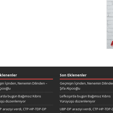
klenenler
Son Eklenenler
in İçinden, Nenemin Dilinden –
Geçmişin İçinden, Nenemin Dilinde
çıcıoğlu
Şifa Alçıcıoğlu
a’da bugün Bağımsız Kıbrıs
Lefkoşa’da bugün Bağımsız Kıbrıs
üşü düzenleniyor
Yürüyüşü düzenleniyor
 araziyi verdi, CTP-HP-TDP-DP
UBP-DP araziyi verdi, CTP-HP-TDP-