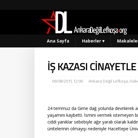
Ana Sayfa
Haberler
▾
Makalele
İŞ KAZASI CİNAYETL
09/08/2015 12:06
Ankara Değil Lefkoşa
,
Habe
24 temmuz da Girne dağ yolunda devrilerek al
yaşamını kaybetti. İsmini vermek istemeyen bir
ciddi yanıklar sebebiyle ağır yaralı olarak kal
ünitelerinin olmayışı nedeniyle Hacettepe Üniv