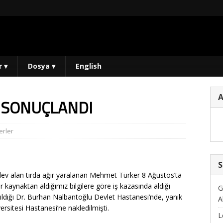
r
▾
Dosya
▾
English
E SONUÇLANDI
rler
S
ev alan tırda ağır yaralanan Mehmet Türker 8 Ağustos’ta
 kaynaktan aldığımız bilgilere göre iş kazasında aldığı
G
dırıldığı Dr. Burhan Nalbantoğlu Devlet Hastanesi’nde, yanık
A
ersitesi Hastanesi’ne nakledilmişti.
L