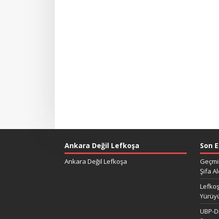
Ankara Değil Lefkoşa
Son E
Ankara Değil Lefkoşa
Geçmiş
Şifa Al
Lefkoş
Yürüy
UBP-DP