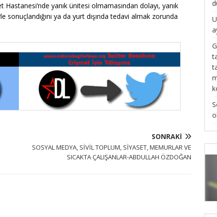
d
et Hastanesi’nde yanık ünitesi olmamasından dolayı, yanık
yle sonuçlandığını ya da yurt dışında tedavi almak zorunda
U
a
G
t
t
m
k
S
o
SONRAKI
SOSYAL MEDYA, SİVİL TOPLUM, SİYASET, MEMURLAR VE
SICAKTA ÇALIŞANLAR-ABDULLAH ÖZDOĞAN