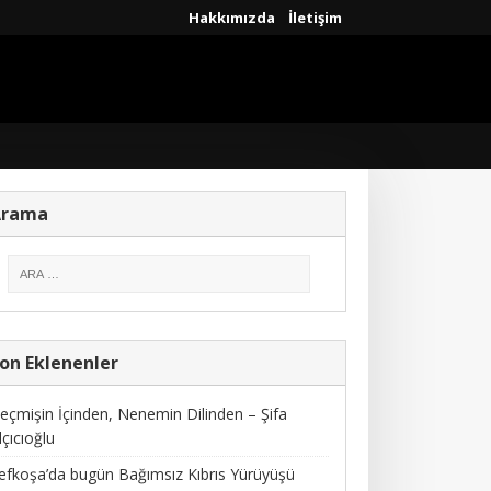
Hakkımızda
İletişim
Arama
on Eklenenler
eçmişin İçinden, Nenemin Dilinden – Şifa
lçıcıoğlu
efkoşa’da bugün Bağımsız Kıbrıs Yürüyüşü