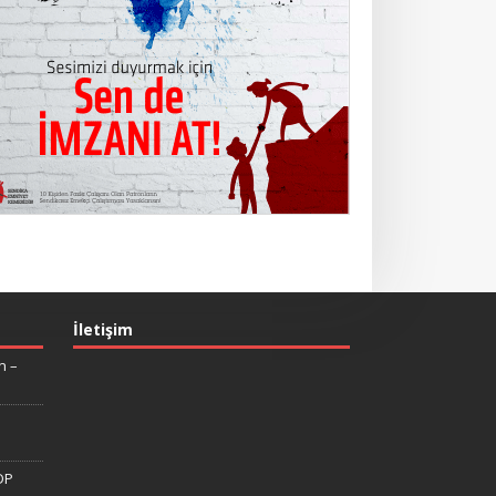
İletişim
n –
DP