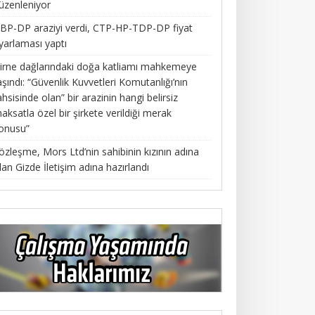
üzenleniyor
BP-DP araziyi verdi, CTP-HP-TDP-DP fiyat
yarlaması yaptı
irne dağlarındaki doğa katliamı mahkemeye
aşındı: “Güvenlik Kuvvetleri Komutanlığı’nın
ahsisinde olan” bir arazinin hangi belirsiz
aksatla özel bir şirkete verildiği merak
onusu”
özleşme, Mors Ltd’nin sahibinin kızının adına
lan Gizde İletişim adına hazırlandı