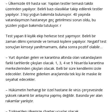
– Ülkemizde 69 hasta var. Yapılan testler temaslı takibi
üzerinden yapılıyor. Belirli bazı olasılıklar takip edilerek testler
yapılıyor. 3 kişi yoğun bakımda bulunuyor. 40 yaşında
vatandaşımızın hastaneye geç getirilmesi sorun oldu, bu
yüzden yoğun bakımda tutuluyor. r
Test yapan 8 kişilik ekip herkese test yapmıyor. Belirli bir
zaman dilimi içerisinde ve temaslı kişilere yapılıyor. Negatif test
sonuçları kimseyi yanıltmamamı, daha sonra pozitif olabilir…
– Yurt dışından gelen ve karantina altında olan vatandaşların
farklı tarihlerde çıkışları olacak. 1, 3, 4 ve 9 Nisan’da karantina
merkezlerinden çıkışları olacak. Belli bir süre kendilerini izole
edecekler. Evlerine giderken araçlarında tek kişi ile maske ile
seyahat edecekler.
– Hükümetin herhangi bir özel hastane ile virüs çerçevesinde
yüksek rakamlı bir anlaşma yapmış değildir. Basında yer alan
rakamlar yanlıştır.
– Türkiye’den ülkemize charter uçuşlar olacak.