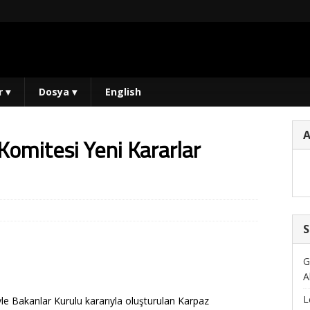
r
▾
Dosya
▾
English
omitesi Yeni Kararlar
S
G
A
L
le Bakanlar Kurulu kararıyla oluşturulan Karpaz