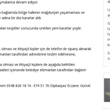
d
ışmalarına devam ediyor.
U
 bu bağlamda bölge halkının mağduriyet yaşamaması ve
a
adına bir dizi kararlar aldı.
G
an tespitler sonucunda üretilen yeni kararlar şöyle:
t
t
m
k
lması ve ihtiyaçlı kişiler için de telefon ile sipariş alınarak
S
lemanları tarafından adreslerine teslim edilmesine,
o
olması ve ihtiyaçlı kişilere de aşağıda belirtilen
aatleri içerisinde belediye elemanları tarafından dağıtım
nım 0548 826 18 16 -374 51 70-Dipkarpaz Eczane: Gürsel