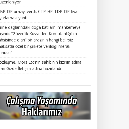
üzenleniyor
BP-DP araziyi verdi, CTP-HP-TDP-DP fiyat
yarlaması yaptı
irne dağlarındaki doğa katliamı mahkemeye
aşındı: “Güvenlik Kuvvetleri Komutanlığı’nın
ahsisinde olan” bir arazinin hangi belirsiz
aksatla özel bir şirkete verildiği merak
onusu”
özleşme, Mors Ltd’nin sahibinin kızının adına
lan Gizde İletişim adına hazırlandı