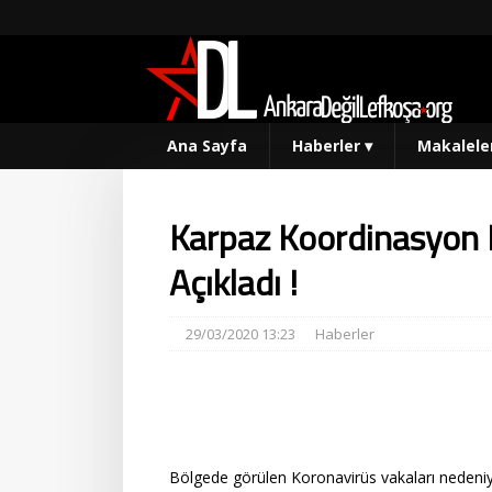
Ana Sayfa
Haberler
▾
Makalele
Karpaz Koordinasyon K
Açıkladı !
29/03/2020 13:23
Haberler
Bölgede görülen Koronavirüs vakaları nedeniy