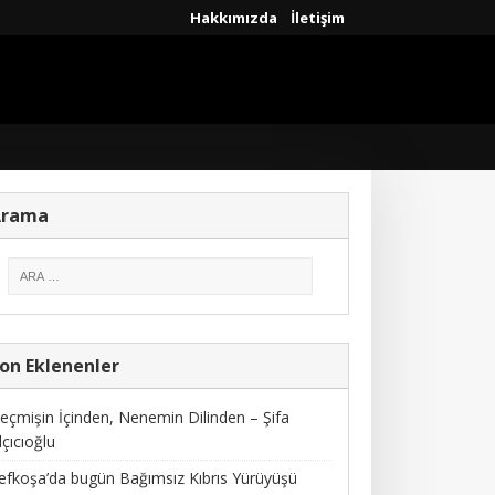
Hakkımızda
İletişim
Arama
on Eklenenler
eçmişin İçinden, Nenemin Dilinden – Şifa
lçıcıoğlu
efkoşa’da bugün Bağımsız Kıbrıs Yürüyüşü