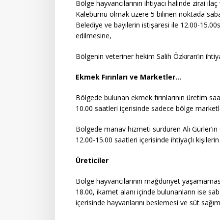
Bölge hayvancılarının ihtiyacı halinde zirai il
Kaleburnu olmak üzere 5 bilinen noktada sabah
Belediye ve bayilerin istişaresi ile 12.00-15.00s
edilmesine,
Bölgenin veteriner hekim Salih Özkıran’ın iht
Ekmek Fırınları ve Marketler…
Bölgede bulunan ekmek fırınlarının üretim saat
10.00 saatleri içerisinde sadece bölge marketl
Bölgede manav hizmeti sürdüren Ali Gürler’in 0
12.00-15.00 saatleri içerisinde ihtiyaçlı kişile
Üreticiler
Bölge hayvancılarının mağduriyet yaşamaması ad
18.00, ikamet alanı içinde bulunanların ise s
içerisinde hayvanlarını beslemesi ve süt sağı