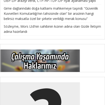
UBP-DP araziyi verdi, CTP-HP-TDP-DP fiyat ayarlaması yaptı
Girne dağlarındaki doğa katliamı mahkemeye taşındı: “Güvenlik
Kuvvetleri Komutanlığı’nın tahsisinde olan” bir arazinin hangi
belirsiz maksatla özel bir şirkete verildiği merak konusu”
Sözleşme, Mors Ltd’nin sahibinin kızının adına olan Gizde İletişim
adına hazırlandı