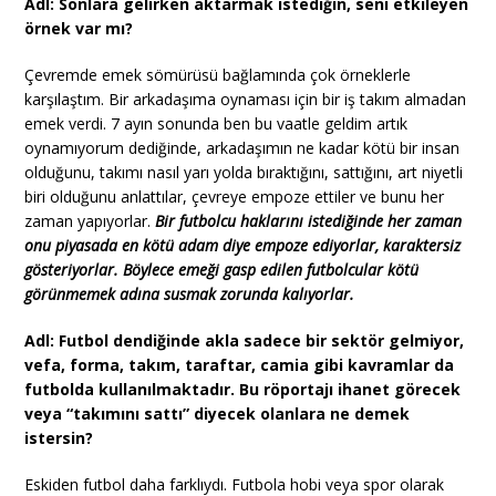
Adl: Sonlara gelirken aktarmak istediğin, seni etkileyen
örnek var mı?
Çevremde emek sömürüsü bağlamında çok örneklerle
karşılaştım. Bir arkadaşıma oynaması için bir iş takım almadan
emek verdi. 7 ayın sonunda ben bu vaatle geldim artık
oynamıyorum dediğinde, arkadaşımın ne kadar kötü bir insan
olduğunu, takımı nasıl yarı yolda bıraktığını, sattığını, art niyetli
biri olduğunu anlattılar, çevreye empoze ettiler ve bunu her
zaman yapıyorlar.
Bir futbolcu haklarını istediğinde her zaman
onu piyasada en kötü adam diye empoze ediyorlar, karaktersiz
gösteriyorlar. Böylece emeği gasp edilen futbolcular kötü
görünmemek adına susmak zorunda kalıyorlar.
Adl: Futbol dendiğinde akla sadece bir sektör gelmiyor,
vefa, forma, takım, taraftar, camia gibi kavramlar da
futbolda kullanılmaktadır. Bu röportajı ihanet görecek
veya “takımını sattı” diyecek olanlara ne demek
istersin?
Eskiden futbol daha farklıydı. Futbola hobi veya spor olarak