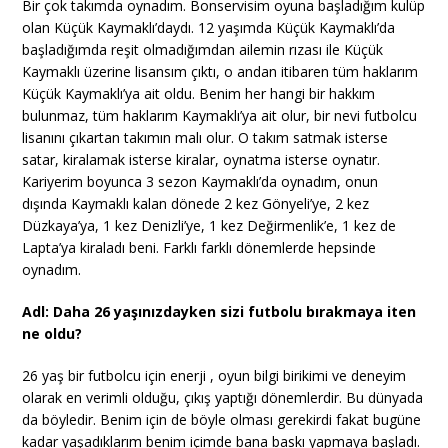
Bir çok takımda oynadım. Bonservisim oyuna başladığım kulüp
olan Küçük Kaymaklı’daydı. 12 yaşımda Küçük Kaymaklı’da
başladığımda reşit olmadığımdan ailemin rızası ile Küçük
Kaymaklı üzerine lisansım çıktı, o andan itibaren tüm haklarım
Küçük Kaymaklı’ya ait oldu. Benim her hangi bir hakkım
bulunmaz, tüm haklarım Kaymaklı’ya ait olur, bir nevi futbolcu
lisanını çıkartan takımın malı olur. O takım satmak isterse
satar, kiralamak isterse kiralar, oynatma isterse oynatır.
Kariyerim boyunca 3 sezon Kaymaklı’da oynadım, onun
dışında Kaymaklı kalan dönede 2 kez Gönyeli’ye, 2 kez
Düzkaya’ya, 1 kez Denizli’ye, 1 kez Değirmenlik’e, 1 kez de
Lapta’ya kiraladı beni. Farklı farklı dönemlerde hepsinde
oynadım.
Adl: Daha 26 yaşınızdayken sizi futbolu bırakmaya iten
ne oldu?
26 yaş bir futbolcu için enerji , oyun bilgi birikimi ve deneyim
olarak en verimli olduğu, çıkış yaptığı dönemlerdir. Bu dünyada
da böyledir. Benim için de böyle olması gerekirdi fakat bugüne
kadar yaşadıklarım benim içimde bana baskı yapmaya başladı.