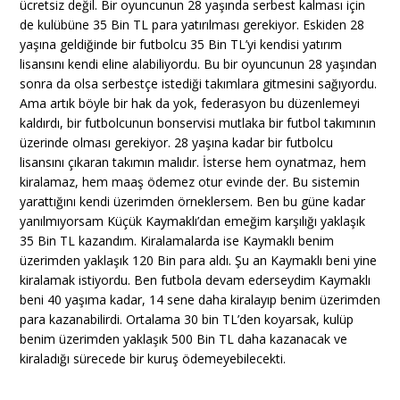
ücretsiz değil. Bir oyuncunun 28 yaşında serbest kalması için
de kulübüne 35 Bin TL para yatırılması gerekiyor. Eskiden 28
yaşına geldiğinde bir futbolcu 35 Bin TL’yi kendisi yatırım
lisansını kendi eline alabiliyordu. Bu bir oyuncunun 28 yaşından
sonra da olsa serbestçe istediği takımlara gitmesini sağıyordu.
Ama artık böyle bir hak da yok, federasyon bu düzenlemeyi
kaldırdı, bir futbolcunun bonservisi mutlaka bir futbol takımının
üzerinde olması gerekiyor. 28 yaşına kadar bir futbolcu
lisansını çıkaran takımın malıdır. İsterse hem oynatmaz, hem
kiralamaz, hem maaş ödemez otur evinde der. Bu sistemin
yarattığını kendi üzerimden örneklersem. Ben bu güne kadar
yanılmıyorsam Küçük Kaymaklı’dan emeğim karşılığı yaklaşık
35 Bin TL kazandım. Kiralamalarda ise Kaymaklı benim
üzerimden yaklaşık 120 Bin para aldı. Şu an Kaymaklı beni yine
kiralamak istiyordu. Ben futbola devam ederseydim Kaymaklı
beni 40 yaşıma kadar, 14 sene daha kiralayıp benim üzerimden
para kazanabilirdi. Ortalama 30 bin TL’den koyarsak, kulüp
benim üzerimden yaklaşık 500 Bin TL daha kazanacak ve
kiraladığı sürecede bir kuruş ödemeyebilecekti.