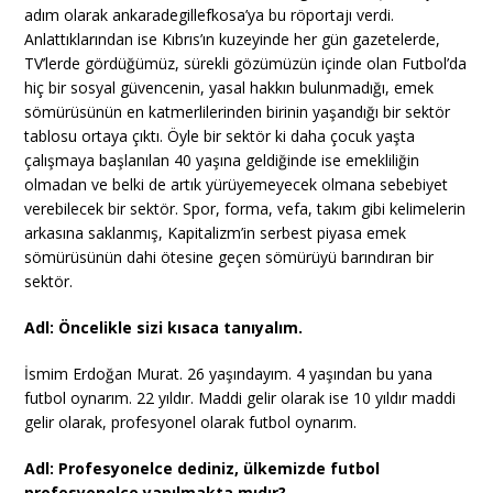
adım olarak ankaradegillefkosa’ya bu röportajı verdi.
Anlattıklarından ise Kıbrıs’ın kuzeyinde her gün gazetelerde,
TV’lerde gördüğümüz, sürekli gözümüzün içinde olan Futbol’da
hiç bir sosyal güvencenin, yasal hakkın bulunmadığı, emek
sömürüsünün en katmerlilerinden birinin yaşandığı bir sektör
tablosu ortaya çıktı. Öyle bir sektör ki daha çocuk yaşta
çalışmaya başlanılan 40 yaşına geldiğinde ise emekliliğin
olmadan ve belki de artık yürüyemeyecek olmana sebebiyet
verebilecek bir sektör. Spor, forma, vefa, takım gibi kelimelerin
arkasına saklanmış, Kapitalizm’in serbest piyasa emek
sömürüsünün dahi ötesine geçen sömürüyü barındıran bir
sektör.
Adl: Öncelikle sizi kısaca tanıyalım.
İsmim Erdoğan Murat. 26 yaşındayım. 4 yaşından bu yana
futbol oynarım. 22 yıldır. Maddi gelir olarak ise 10 yıldır maddi
gelir olarak, profesyonel olarak futbol oynarım.
Adl: Profesyonelce dediniz, ülkemizde futbol
profesyonelce yapılmakta mıdır?