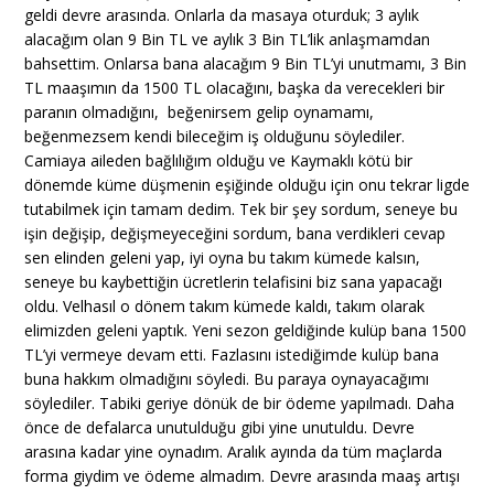
geldi devre arasında. Onlarla da masaya oturduk; 3 aylık
alacağım olan 9 Bin TL ve aylık 3 Bin TL’lik anlaşmamdan
bahsettim. Onlarsa bana alacağım 9 Bin TL’yi unutmamı, 3 Bin
TL maaşımın da 1500 TL olacağını, başka da verecekleri bir
paranın olmadığını, beğenirsem gelip oynamamı,
beğenmezsem kendi bileceğim iş olduğunu söylediler.
Camiaya aileden bağlılığım olduğu ve Kaymaklı kötü bir
dönemde küme düşmenin eşiğinde olduğu için onu tekrar ligde
tutabilmek için tamam dedim. Tek bir şey sordum, seneye bu
işin değişip, değişmeyeceğini sordum, bana verdikleri cevap
sen elinden geleni yap, iyi oyna bu takım kümede kalsın,
seneye bu kaybettiğin ücretlerin telafisini biz sana yapacağı
oldu. Velhasıl o dönem takım kümede kaldı, takım olarak
elimizden geleni yaptık. Yeni sezon geldiğinde kulüp bana 1500
TL’yi vermeye devam etti. Fazlasını istediğimde kulüp bana
buna hakkım olmadığını söyledi. Bu paraya oynayacağımı
söylediler. Tabiki geriye dönük de bir ödeme yapılmadı. Daha
önce de defalarca unutulduğu gibi yine unutuldu. Devre
arasına kadar yine oynadım. Aralık ayında da tüm maçlarda
forma giydim ve ödeme almadım. Devre arasında maaş artışı