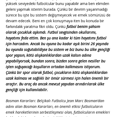
yüksek seviyedeki futbolcular bunu yapabilir ama ben elimden
geleni yapmak isterim burada. Çünkü bir devrim yaşanmadığı
sürece bu işte bu sistem değişmeyecek ve emek sömürüsü de
devam edecek. Beni en çok konuşmaya iten bu konuda bir
farkındalık yaratma fikri oldu. Çünkü
futbol benim şahsım
olarak çocukluk aşkımdı. Futbol sevgisinden okullarımı,
hayatımı feda ettim. Ben şu ana kadar ki tüm hayatımı futbol
için harcadım. Ancak bu oyuna bu kadar aşık birini 26 yaşında
bu oyunda soğutabildiyse bu sistem ve biz bunu bu ülke gençliği
spor yapsın, kötü alışkanlıklardan uzak kalsın adına
yapabiliyorsak, bundan sonra, bizden sonra gelen nesiller bu
işten soğuyacağı koşulların ortadan kalkmasını istiyorum.
Çünkü bir spor olarak futbol, çocukların kötü alışkanlıklardan
uzak kalması ve sağlıklı bir ömür sürmesi için halen önemli bir
araçtır. Bu araç da ancak mevcut yapıdan arındırılarak ülke
gençliği için kullanılabilir.
Bosman Kararları: Belçikalı Futbolcu Jean Marc Bosman’dan
adını alan Bosman Kararları, en önemli etkisi futbolcuların
emek hareketlerinin serbestleşmesi olan, futbolcuların emekleri