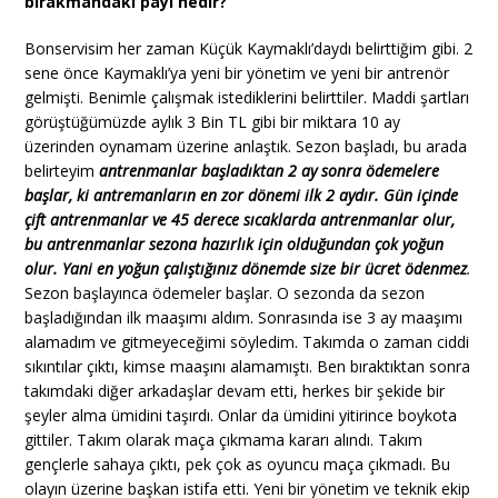
bırakmandaki payı nedir?
Bonservisim her zaman Küçük Kaymaklı’daydı belirttiğim gibi. 2
sene önce Kaymaklı’ya yeni bir yönetim ve yeni bir antrenör
gelmişti. Benimle çalışmak istediklerini belirttiler. Maddi şartları
görüştüğümüzde aylık 3 Bin TL gibi bir miktara 10 ay
üzerinden oynamam üzerine anlaştık. Sezon başladı, bu arada
belirteyim
antrenmanlar başladıktan 2 ay sonra ödemelere
başlar, ki antremanların en zor dönemi ilk 2 aydır. Gün içinde
çift antrenmanlar ve 45 derece sıcaklarda antrenmanlar olur,
bu antrenmanlar sezona hazırlık için olduğundan çok yoğun
olur. Yani en yoğun çalıştığınız dönemde size bir ücret ödenmez
.
Sezon başlayınca ödemeler başlar. O sezonda da sezon
başladığından ilk maaşımı aldım. Sonrasında ise 3 ay maaşımı
alamadım ve gitmeyeceğimi söyledim. Takımda o zaman ciddi
sıkıntılar çıktı, kimse maaşını alamamıştı. Ben bıraktıktan sonra
takımdaki diğer arkadaşlar devam etti, herkes bir şekide bir
şeyler alma ümidini taşırdı. Onlar da ümidini yitirince boykota
gittiler. Takım olarak maça çıkmama kararı alındı. Takım
gençlerle sahaya çıktı, pek çok as oyuncu maça çıkmadı. Bu
olayın üzerine başkan istifa etti. Yeni bir yönetim ve teknik ekip