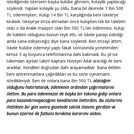
istediğimde istersem başka kulübe gitmem, kolaylık yapılacağı
söylendi. Yapılan kolaylık şu oldu. Bana bir devrede 7 Bin 500
TL ödenmişken, Kulüp 14 Bin TL karşılığında beni İskele’ye
kiraladı. İskeye’ye imza atmadan önce kulüpten tek bir talebim
oldu o da Aralık maaşım olan Bin 500 TL’nin ödenmesi. Kulüp
de hakkım olduğunu bunun teyit etti, ve İskele parayı ödediği
anda sana ödeyeceğiz diye bana söylendi. Ben imzayı attım,
İskele Kulübe ödemeyi yaptı fakat sonrasında yönetimden
kimse 3 ay boyunca telefonlarıma dahi bakmadı. Bu yıl ise
takımdan ayrılan takım kaptanı Hüseyin Adal aracılığı ile beni
aradılar. Kendileri doğrudan dahi arayamadılar. Bana iletilen
beni antrenmanlara çağırdıkları ve bu sene oynamamı
istedikleriydi. Ben de onlara bana Bin 500 TL
alacağım
olduğunu hatırlatarak, ödemenin ardından çağırmalarını
ilettim. Bu para ödenmezse de başka bir takıma gidip onlara
para kazandırmayacağımı kendilerine ilettirdim. Bu sözlerimi
ilettikten bir gün sonra gazetede satılık ilanımı gördüm ve
bunun üzerine de futbolu bırakma kararımı aldım.