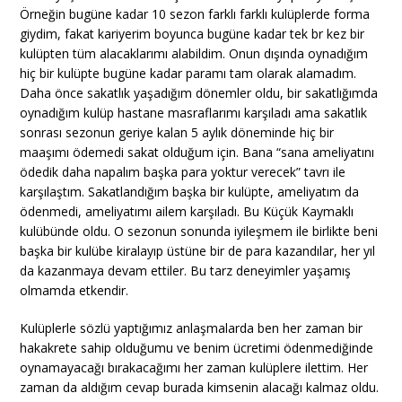
Örneğin bugüne kadar 10 sezon farklı farklı kulüplerde forma
giydim, fakat kariyerim boyunca bugüne kadar tek br kez bir
kulüpten tüm alacaklarımı alabildim. Onun dışında oynadığım
hiç bir kulüpte bugüne kadar paramı tam olarak alamadım.
Daha önce sakatlık yaşadığım dönemler oldu, bir sakatlığımda
oynadığım kulüp hastane masraflarımı karşıladı ama sakatlık
sonrası sezonun geriye kalan 5 aylık döneminde hiç bir
maaşımı ödemedi sakat olduğum için. Bana “sana ameliyatını
ödedik daha napalım başka para yoktur verecek” tavrı ile
karşılaştım. Sakatlandığım başka bir kulüpte, ameliyatım da
ödenmedi, ameliyatımı ailem karşıladı. Bu Küçük Kaymaklı
kulübünde oldu. O sezonun sonunda iyileşmem ile birlikte beni
başka bir kulübe kiralayıp üstüne bir de para kazandılar, her yıl
da kazanmaya devam ettiler. Bu tarz deneyimler yaşamış
olmamda etkendir.
Kulüplerle sözlü yaptığımız anlaşmalarda ben her zaman bir
hakakrete sahip olduğumu ve benim ücretimi ödenmediğinde
oynamayacağı bırakacağımı her zaman kulüplere ilettim. Her
zaman da aldığım cevap burada kimsenin alacağı kalmaz oldu.