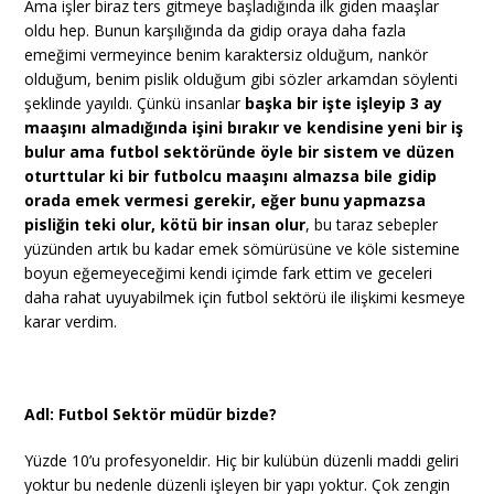
Ama işler biraz ters gitmeye başladığında ilk giden maaşlar
oldu hep. Bunun karşılığında da gidip oraya daha fazla
emeğimi vermeyince benim karaktersiz olduğum, nankör
olduğum, benim pislik olduğum gibi sözler arkamdan söylenti
şeklinde yayıldı. Çünkü insanlar
başka bir işte işleyip 3 ay
maaşını almadığında işini bırakır ve kendisine yeni bir iş
bulur ama futbol sektöründe öyle bir sistem ve düzen
oturttular ki bir futbolcu maaşını almazsa bile gidip
orada emek vermesi gerekir, eğer bunu yapmazsa
pisliğin teki olur, kötü bir insan olur
, bu taraz sebepler
yüzünden artık bu kadar emek sömürüsüne ve köle sistemine
boyun eğemeyeceğimi kendi içimde fark ettim ve geceleri
daha rahat uyuyabilmek için futbol sektörü ile ilişkimi kesmeye
karar verdim.
Adl: Futbol Sektör müdür bizde?
Yüzde 10’u profesyoneldir. Hiç bir kulübün düzenli maddi geliri
yoktur bu nedenle düzenli işleyen bir yapı yoktur. Çok zengin