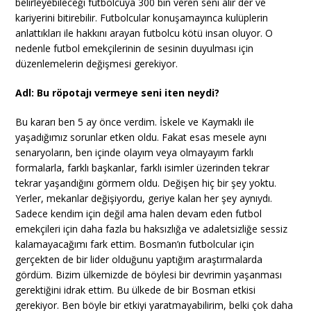
belirleyebileceği futbolcuya 300 bin veren seni alır der ve
kariyerini bitirebilir. Futbolcular konuşamayınca kulüplerin
anlattıkları ile hakkını arayan futbolcu kötü insan oluyor. O
nedenle futbol emekçilerinin de sesinin duyulması için
düzenlemelerin değişmesi gerekiyor.
Adl: Bu röpotajı vermeye seni iten neydi?
Bu kararı ben 5 ay önce verdim. İskele ve Kaymaklı ile
yaşadığımız sorunlar etken oldu. Fakat esas mesele aynı
senaryoların, ben içinde olayım veya olmayayım farklı
formalarla, farklı başkanlar, farklı isimler üzerinden tekrar
tekrar yaşandığını görmem oldu. Değişen hiç bir şey yoktu.
Yerler, mekanlar değişiyordu, geriye kalan her şey aynıydı.
Sadece kendim için değil ama halen devam eden futbol
emekçileri için daha fazla bu haksızlığa ve adaletsizliğe sessiz
kalamayacağımı fark ettim. Bosman’ın futbolcular için
gerçekten de bir lider olduğunu yaptığım araştırmalarda
gördüm. Bizim ülkemizde de böylesi bir devrimin yaşanması
gerektiğini idrak ettim. Bu ülkede de bir Bosman etkisi
gerekiyor. Ben böyle bir etkiyi yaratmayabilirim, belki çok daha