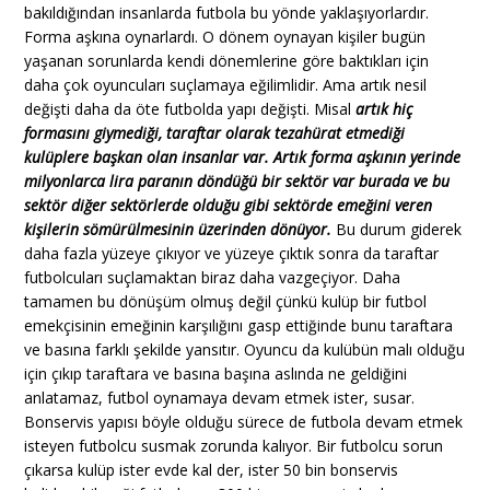
bakıldığından insanlarda futbola bu yönde yaklaşıyorlardır.
Forma aşkına oynarlardı. O dönem oynayan kişiler bugün
yaşanan sorunlarda kendi dönemlerine göre baktıkları için
daha çok oyuncuları suçlamaya eğilimlidir. Ama artık nesil
değişti daha da öte futbolda yapı değişti. Misal
artık hiç
formasını giymediği, taraftar olarak tezahürat etmediği
kulüplere başkan olan insanlar var. Artık forma aşkının yerinde
milyonlarca lira paranın döndüğü bir sektör var burada ve bu
sektör diğer sektörlerde olduğu gibi sektörde emeğini veren
kişilerin sömürülmesinin üzerinden dönüyor.
Bu durum giderek
daha fazla yüzeye çıkıyor ve yüzeye çıktık sonra da taraftar
futbolcuları suçlamaktan biraz daha vazgeçiyor. Daha
tamamen bu dönüşüm olmuş değil çünkü kulüp bir futbol
emekçisinin emeğinin karşılığını gasp ettiğinde bunu taraftara
ve basına farklı şekilde yansıtır. Oyuncu da kulübün malı olduğu
için çıkıp taraftara ve basına başına aslında ne geldiğini
anlatamaz, futbol oynamaya devam etmek ister, susar.
Bonservis yapısı böyle olduğu sürece de futbola devam etmek
isteyen futbolcu susmak zorunda kalıyor. Bir futbolcu sorun
çıkarsa kulüp ister evde kal der, ister 50 bin bonservis