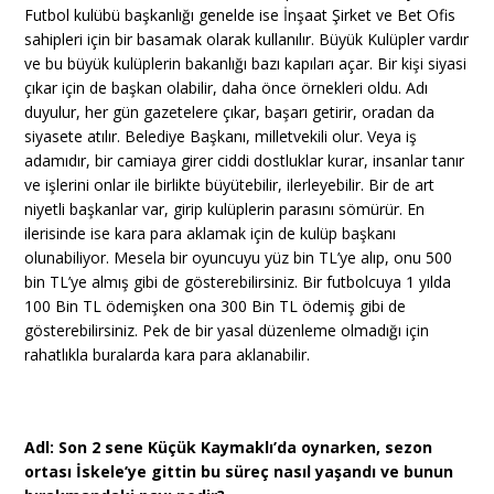
Futbol kulübü başkanlığı genelde ise İnşaat Şirket ve Bet Ofis
sahipleri için bir basamak olarak kullanılır. Büyük Kulüpler vardır
ve bu büyük kulüplerin bakanlığı bazı kapıları açar. Bir kişi siyasi
çıkar için de başkan olabilir, daha önce örnekleri oldu. Adı
duyulur, her gün gazetelere çıkar, başarı getirir, oradan da
siyasete atılır. Belediye Başkanı, milletvekili olur. Veya iş
adamıdır, bir camiaya girer ciddi dostluklar kurar, insanlar tanır
ve işlerini onlar ile birlikte büyütebilir, ilerleyebilir. Bir de art
niyetli başkanlar var, girip kulüplerin parasını sömürür. En
ilerisinde ise kara para aklamak için de kulüp başkanı
olunabiliyor. Mesela bir oyuncuyu yüz bin TL’ye alıp, onu 500
bin TL’ye almış gibi de gösterebilirsiniz. Bir futbolcuya 1 yılda
100 Bin TL ödemişken ona 300 Bin TL ödemiş gibi de
gösterebilirsiniz. Pek de bir yasal düzenleme olmadığı için
rahatlıkla buralarda kara para aklanabilir.
Adl: Son 2 sene Küçük Kaymaklı’da oynarken, sezon
ortası İskele’ye gittin bu süreç nasıl yaşandı ve bunun