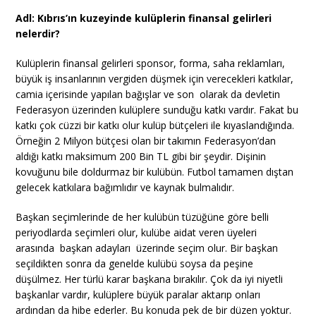
Adl: Kıbrıs’ın kuzeyinde kulüplerin finansal gelirleri
nelerdir?
Kulüplerin finansal gelirleri sponsor, forma, saha reklamları,
büyük iş insanlarının vergiden düşmek için verecekleri katkılar,
camia içerisinde yapılan bağışlar ve son olarak da devletin
Federasyon üzerinden kulüplere sunduğu katkı vardır. Fakat bu
katkı çok cüzzi bir katkı olur kulüp bütçeleri ile kıyaslandığında.
Örneğin 2 Milyon bütçesi olan bir takımın Federasyon’dan
aldığı katkı maksimum 200 Bin TL gibi bir şeydir. Dişinin
kovuğunu bile doldurmaz bir kulübün. Futbol tamamen dıştan
gelecek katkılara bağımlıdır ve kaynak bulmalıdır.
Başkan seçimlerinde de her kulübün tüzüğüne göre belli
periyodlarda seçimleri olur, kulübe aidat veren üyeleri
arasında başkan adayları üzerinde seçim olur. Bir başkan
seçildikten sonra da genelde kulübü soysa da peşine
düşülmez. Her türlü karar başkana bırakılır. Çok da iyi niyetli
başkanlar vardır, kulüplere büyük paralar aktarıp onları
ardından da hibe ederler. Bu konuda pek de bir düzen yoktur.