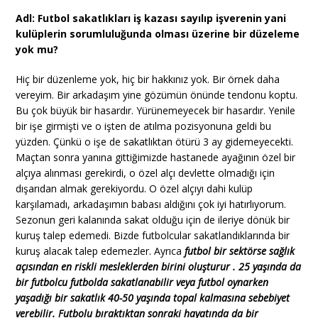
Adl: Futbol sakatlıkları iş kazası sayılıp işverenin yani
kulüplerin sorumluluğunda olması üzerine bir düzeleme
yok mu?
Hiç bir düzenleme yok, hiç bir hakkınız yok. Bir örnek daha
vereyim. Bir arkadaşım yine gözümün önünde tendonu koptu.
Bu çok büyük bir hasardır. Yürünemeyecek bir hasardır. Yenile
bir işe girmişti ve o işten de atılma pozisyonuna geldi bu
yüzden. Çünkü o işe de sakatlıktan ötürü 3 ay gidemeyecekti.
Maçtan sonra yanına gittiğimizde hastanede ayağının özel bir
alçıya alınması gerekirdi, o özel alçı devlette olmadığı için
dışarıdan almak gerekiyordu. O özel alçıyı dahi kulüp
karşılamadı, arkadaşımın babası aldığını çok iyi hatırlıyorum.
Sezonun geri kalanında sakat olduğu için de ileriye dönük bir
kuruş talep edemedi. Bizde futbolcular sakatlandıklarında bir
kuruş alacak talep edemezler. Ayrıca
futbol bir sektörse sağlık
açısından en riskli mesleklerden birini oluşturur . 25 yaşında da
bir futbolcu futbolda sakatlanabilir veya futbol oynarken
yaşadığı bir sakatlık 40-50 yaşında topal kalmasına sebebiyet
verebilir. Futbolu bıraktıktan sonraki hayatında da bir