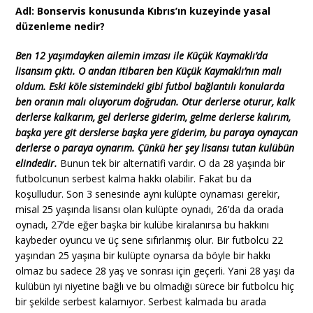
Adl: Bonservis konusunda Kıbrıs’ın kuzeyinde yasal
düzenleme nedir?
Ben 12 yaşımdayken ailemin imzası ile Küçük Kaymaklı’da
lisansım çıktı. O andan itibaren ben Küçük Kaymaklı’nın malı
oldum. Eski köle sistemindeki gibi futbol bağlantılı konularda
ben oranın malı oluyorum doğrudan. Otur derlerse oturur, kalk
derlerse kalkarım, gel derlerse giderim, gelme derlerse kalırım,
başka yere git derslerse başka yere giderim, bu paraya oynaycan
derlerse o paraya oynarım. Çünkü her şey lisansı tutan kulübün
elindedir.
Bunun tek bir alternatifi vardır. O da 28 yaşında bir
futbolcunun serbest kalma hakkı olabilir. Fakat bu da
koşulludur. Son 3 senesinde aynı kulüpte oynaması gerekir,
misal 25 yaşında lisansı olan kulüpte oynadı, 26’da da orada
oynadı, 27’de eğer başka bir kulübe kiralanırsa bu hakkını
kaybeder oyuncu ve üç sene sıfırlanmış olur. Bir futbolcu 22
yaşından 25 yaşına bir kulüpte oynarsa da böyle bir hakkı
olmaz bu sadece 28 yaş ve sonrası için geçerli. Yani 28 yaşı da
kulübün iyi niyetine bağlı ve bu olmadığı sürece bir futbolcu hiç
bir şekilde serbest kalamıyor. Serbest kalmada bu arada