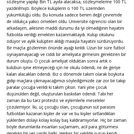
sözleşme yapılıp Bin TL ayda alacaksa, sözleşmelerine 100 TL
yazdırılmıştı. Böylece kulüplerin o 100 TL üzerinden
yükümlülüğü oldu. Bu konuda sadece benim değil çevremde
de oldukça yakıcı örnekleri oldu. Üniversite öğrencisi olan bir
arkadaşım, ailesinin maddi durumu da iyi olmadığının hayatını
futbolda verdiği emekten kazanmaktaydı. Kulüp okulunu
ödüyor ve aylık kulüpten aldığı maaşla hayatını sürdürüyordu.
Bir maçta gözlerimin önünde ayağı kırıldı. Uzun bir süre futbol
oynayamayacağı ve ciddi bir ameliyata girmesini gerektiren bir
durum oluştu. O çocuk ameliyat olduktan sonra artık o
kulübün işine etmeyeceği için ne okulu ödendi, ne de geriye
kalan alacakları ödendi. Biz o dönemde takım olarak boykota
gidip maçlara çıkmayacağımızı söylediğimizde zar zor bir takıp
paralar çocuğa verildi ki takım çıksın. Yani yine çocuk
düşünülden değil, oluşturulan baskıdan ödendi. Tabi her
zaman da bu tarz protesto ve eylemlerle meseleler
çözülemiyor. İki, üç çocuğu olan, çocuğunun süt parasını
futboldan kazanan kişiler de var ve bu kişiler sırtlandıkları
yüklerden dolayı kolay kolay baş kaldıramıyorlar. Hiç bir zaman
böyle durumlarda insanları suçlamam, acil para götürmesi
gereken bir yer vardır belki. Herkes bir şekilde susup kendi