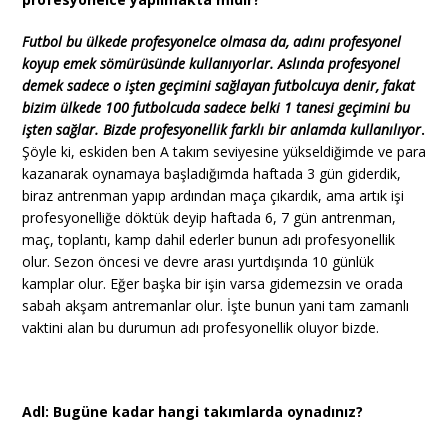
Futbol bu ülkede profesyonelce olmasa da, adını profesyonel
koyup emek sömürüsünde kullanıyorlar. Aslında profesyonel
demek sadece o işten geçimini sağlayan futbolcuya denir, fakat
bizim ülkede 100 futbolcuda sadece belki 1 tanesi geçimini bu
işten sağlar. Bizde profesyonellik farklı bir anlamda kullanılıyor
.
Şöyle ki, eskiden ben A takım seviyesine yükseldiğimde ve para
kazanarak oynamaya başladığımda haftada 3 gün giderdik,
biraz antrenman yapıp ardından maça çıkardık, ama artık işi
profesyonelliğe döktük deyip haftada 6, 7 gün antrenman,
maç, toplantı, kamp dahil ederler bunun adı profesyonellik
olur. Sezon öncesi ve devre arası yurtdışında 10 günlük
kamplar olur. Eğer başka bir işin varsa gidemezsin ve orada
sabah akşam antremanlar olur. İşte bunun yani tam zamanlı
vaktini alan bu durumun adı profesyonellik oluyor bizde.
Adl: Bugüne kadar hangi takımlarda oynadınız?