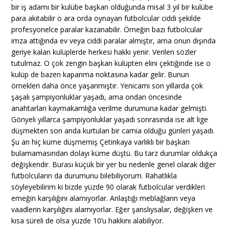
bir iş adamı bir kulübe başkan olduğunda misal 3 yıl bir kulübe
para akıtabilir o ara orda oynayan futbolcular ciddi şekilde
profesyonelce paralar kazanabilir. Örneğin bazı futbolcular
imza attığında ev veya ciddi paralar almıştır, ama onun dışında
geriye kalan kulüplerde herkesi hakkı yenir. Verilen sözler
tutulmaz. O çok zengin başkan kulüpten elini çektiğinde ise o
kulüp de bazen kapanma noktasına kadar gelir. Bunun
örnekleri daha önce yaşanmıştır. Yenicami son yıllarda çok
şaşalı şampiyonluklar yaşadı, ama ondan öncesinde
anahtarları kaymakamlığa verilme durumuna kadar gelmişti.
Gönyeli yıllarca şampiyonluklar yaşadı sonrasında ise alt lige
düşmekten son anda kurtulan bir camia olduğu günleri yaşadı.
Şu an hiç küme düşmemiş Çetinkaya varlıklı bir başkan
bulamamasından dolayı küme düştü. Bu tarz durumlar oldukça
değişkendir. Burası küçük bir yer bu nedenle genel olarak diğer
futbolcuların da durumunu bilebiliyorum. Rahatlıkla
söyleyebilirim ki bizde yüzde 90 olarak futbolcular verdikleri
emeğin karşılığını alamıyorlar. Anlaştığı meblağların veya
vaadlerin karşılığını alamıyorlar. Eğer şanslıysalar, değişken ve
kısa süreli de olsa yüzde 10’u hakkını alabiliyor.