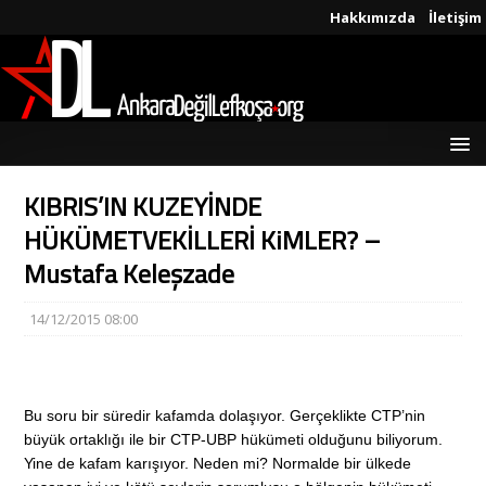
Hakkımızda
İletişim
KIBRIS’IN KUZEYİNDE
HÜKÜMETVEKİLLERİ KiMLER? –
Mustafa Keleşzade
14/12/2015 08:00
Bu soru bir süredir kafamda dolaşıyor. Gerçeklikte CTP’nin
büyük ortaklığı ile bir CTP-UBP hükümeti olduğunu biliyorum.
Yine de kafam karışıyor. Neden mi? Normalde bir ülkede