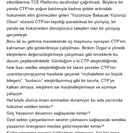
etkinliklerine TCE Platformu tarafından çağrılmadı. Böylece bir
yanda CTP’nin yoğun katılımıyla kadına şiddet ardındaki
hükümetin elini görmezden gelen “Yüzümüze Bakacak Yüzünüz
Olsun” sözünü CTP’nin taşıdığı paradoksal bir yürüyüş, bir
yanda ise hükümetten dönüştürücü talepleri olan bir yürüyüş
gerçekleşti.
Boru ile su getirme meselesinde üç maymunu oynayan CTP’nin
kahraman gibi gösterilmeye çalışılması, Birikim Özgür’e yönelik
eleştirilerin değersizleştirmeye çalışılması gibi örneklerle bu
durum çeşitlendirilebilir. Gördüğüm o ki CTP eleştirildiğinde,
hele bazı vekiller eleştirildiğinde bir takım çevreler CTP’nin
uzantılarıymışçasına harekete geçerek “muhalefetin en büyük
bileşeni”, “kurtarıcı” eleştiriliyormuş gibi bir tavırla, CTP’ye
kalkan olmaya, eleştireni ise marjinalleştirmeye ve ezmeye
çalışıyor.
Hal böyle olunca insan sormadan duramıyor bu ada yarısında
hükümet vekilleri kimler?
Göç Yasasının devamını sağlayanlar kimler?
Özel sektör çalışanlarının sesinin çıkmasını sağlayacak sendika
yasasının önergesini meclise götürmeyenler kimler?
Kadın yıpranma payının kaldırılışını görmeyen, her biri gece