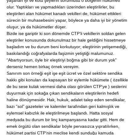
yaşanan iyi ve kötü şeylerin sorumlusu o bölgenin hükümeti
olur. Yaptıkları ve yapmadıkları üzerinden eleştirilirler, bu
eleştirileri alan hükümet kanadı vekilleri de, hükümet ettikleri
sürecin bir muhasebesini yapar, böylece ya daha iyi bir yönetim
oluşur, ya da hükümetler düşer.
Bizde ise gariptir ki son dönemde CTP’li vekillerin soldan gelen
eleştiriler konusunda dokunulmaz bir hale geldiğini hissetmeye
başladım ve bu durum beni korkutuyor; eleştirinin yetişemediği,
baskılandığı coğrafyalarda faşizmin yetiştiği malumunuz.
“Abartıyorsun, öyle bir eleştiriyi boğma gibi bir durum yok”
derseniz hemen birkaç örnek vereyim.
Sanırım son örneği eşit işe eşit ücret ve özel sektöre sendika
hakkı gibi konuları da kapsayan bir eylemle hükümete ( özellikle
de bu sese kulak vermesi daha olası görülen CTP’ye ) seslerini
duyurmak için sokağa çıkan sendikaların eleştirilerin hedefi
haline dönüşmesidir. Hak, hukuk, adalet talep eden sendikalar,
bazı “sol” gazeteler ve kalemler tarafından geri kalmışlık ve
eylemsel kabızlık ile eleştirilmeye başlandı. Hatta sosyal
medyada bu durum bir linç kampanyasına kadar gitti. Hem de
emek örgütü olan sendikalar böyle pervasızca yıpratılırken,
hükümet partisi CTP’nin meclise kendi sunduğu kamuda