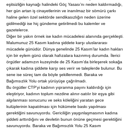
eşitsizliğin kaynağı halindeki Göç Yasası’nı neden kaldırmadığı,
her gün artan iş cinayetlerinin ve inanılmaz bir sömürü çarkı
haline gelen özel sektörde sendikasızlığın neden üzerine
gidilmediği ise hiç gündeme getirilmedi bu kalemler ve
gazetelerce.
Diğer bir yakın örnek ise kadın mücadelesi alanında gerçekleşti.
Malumunuz 25 Kasım kadına şiddete karşı uluslararası
mücadele günüdür. Dünya genelinde 25 Kasım’lar kadın hakları
için bir eylem günü olarak hafızalara kazınmış durumda. İlerici
örgütler adamızın kuzeyinde de 25 Kasım’da birleşerek sokağa
çıkarak kadına şiddete karşı ses verir ve taleplerde bulunur. Bu
sene ise süreç tam da böyle şekillenmedi. Baraka ve
Bağımsızlık Yolu ortak yürüyüşe çağrılmadı.
Bu örgütler CTP’yi kadının yıpranma payını kaldırdığı için
eleştiriyor, kadının toplum nezdine alınır-satılır bir eşya gibi
algılanması sonucunu ve seks köleliğini yaratan gece
kulüplerinin kapatılması için hükümete baskı yapılması
gerektiğini savunuyordu. Gericiliğin yaygınlaşmasının kadına
şiddeti arttırdığını ve devletin bunun önüne geçmesi gerektiğini
savunuyordu. Baraka ve Bağımsızlık Yolu 25 Kasım