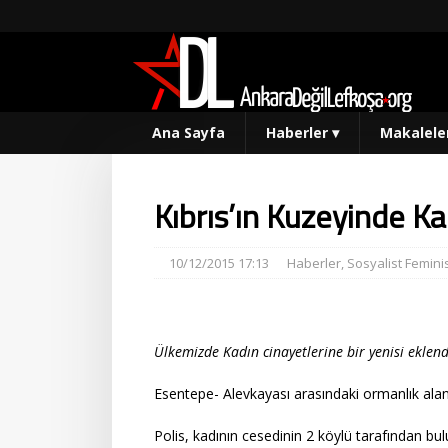
Ana Sayfa
Haberler
▾
Makalele
Kıbrıs’ın Kuzeyinde Ka
10/12/2015 17:13
Haberler
,
Sosyalist Femini
Ülkemizde Kadın cinayetlerine bir yenisi eklend
Esentepe- Alevkayası arasındaki ormanlık alan
Polis, kadının cesedinin 2 köylü tarafından bu