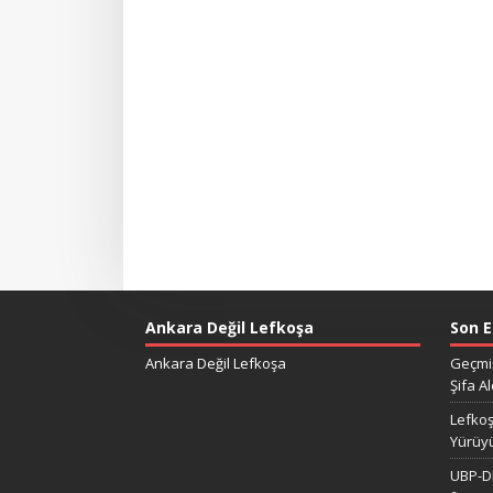
Ankara Değil Lefkoşa
Son E
Ankara Değil Lefkoşa
Geçmiş
Şifa Al
Lefkoş
Yürüy
UBP-DP