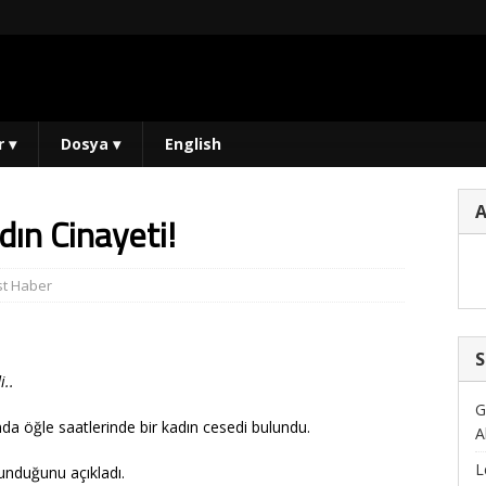
r
▾
Dosya
▾
English
dın Cinayeti!
st Haber
S
i..
G
da öğle saatlerinde bir kadın cesedi bulundu.
A
L
lunduğunu açıkladı.