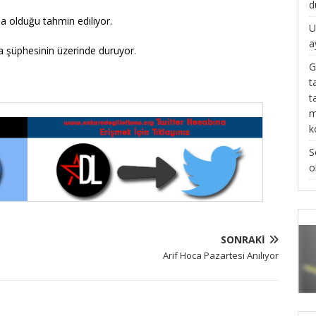
d
a olduğu tahmin ediliyor.
U
a
a şüphesinin üzerinde duruyor.
G
t
t
m
k
S
o
SONRAKI
Arif Hoca Pazartesi Anılıyor