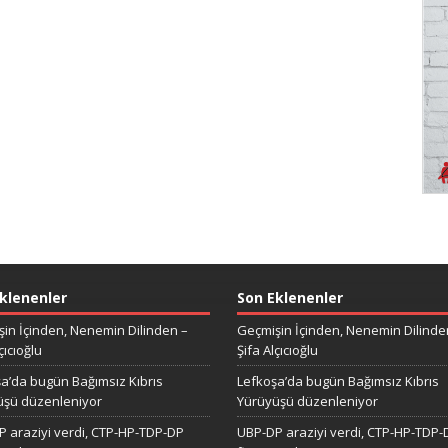
klenenler
Son Eklenenler
in İçinden, Nenemin Dilinden –
Geçmişin İçinden, Nenemin Dilinde
çıcıoğlu
Şifa Alçıcıoğlu
a’da bugün Bağımsız Kıbrıs
Lefkoşa’da bugün Bağımsız Kıbrıs
üşü düzenleniyor
Yürüyüşü düzenleniyor
 araziyi verdi, CTP-HP-TDP-DP
UBP-DP araziyi verdi, CTP-HP-TDP-