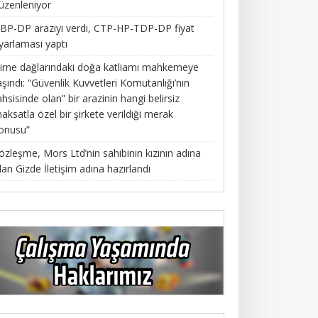
üzenleniyor
BP-DP araziyi verdi, CTP-HP-TDP-DP fiyat
yarlaması yaptı
irne dağlarındaki doğa katliamı mahkemeye
aşındı: “Güvenlik Kuvvetleri Komutanlığı’nın
ahsisinde olan” bir arazinin hangi belirsiz
aksatla özel bir şirkete verildiği merak
onusu”
özleşme, Mors Ltd’nin sahibinin kızının adına
lan Gizde İletişim adına hazırlandı