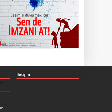
İletişim
n –
DP