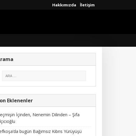
Hakkımızda
İletişim
Arama
on Eklenenler
eçmişin İçinden, Nenemin Dilinden – Şifa
lçıcıoğlu
efkoşa’da bugün Bağımsız Kıbrıs Yürüyüşü