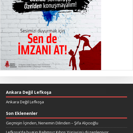
Ankara Değil Lefkoşa
Ankara Değil Lefkoşa
Son Eklenenler
Geçmişin İçinden, Nenemin Dilinden – Şifa Alçıcıoğlu
Lefkoşa’da bugün Bağımsız Kıbrıs Yürüyüşü düzenleniyor