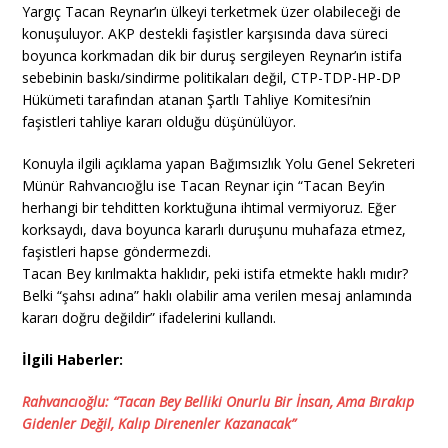
Yargıç Tacan Reynar’ın ülkeyi terketmek üzer olabileceği de
konuşuluyor. AKP destekli faşistler karşısında dava süreci
boyunca korkmadan dik bir duruş sergileyen Reynar’ın istifa
sebebinin baskı/sindirme politikaları değil, CTP-TDP-HP-DP
Hükümeti tarafından atanan Şartlı Tahliye Komitesi’nin
faşistleri tahliye kararı olduğu düşünülüyor.
Konuyla ilgili açıklama yapan Bağımsızlık Yolu Genel Sekreteri
Münür Rahvancıoğlu ise Tacan Reynar için “Tacan Bey’in
herhangi bir tehditten korktuğuna ihtimal vermiyoruz. Eğer
korksaydı, dava boyunca kararlı duruşunu muhafaza etmez,
faşistleri hapse göndermezdi.
Tacan Bey kırılmakta haklıdır, peki istifa etmekte haklı mıdır?
Belki “şahsı adına” haklı olabilir ama verilen mesaj anlamında
kararı doğru değildir” ifadelerini kullandı.
İlgili Haberler:
Rahvancıoğlu: “Tacan Bey Belliki Onurlu Bir İnsan, Ama Bırakıp
Gidenler Değil, Kalıp Direnenler Kazanacak”