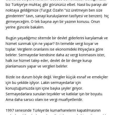
biz Türkiye’ye muhtaç gibi görünürüz elbet. Nasıl bu parayı alır
noktaya geldiğimize (Turgut Özal’ın “siz üretmeyin ben size
gönderirim” tavrı, sanayi kuruluşlarının tasfiyesi ve benzeri) hiç
girmeyeceğim. O tek başına ayrı bir yazının konusu. Onun
yerine güncele bakalım.
Bugün yaşadığımız sitemde bir devlet giderlerini karşılamak ve
hizmet sunmak için ne yapar? En temelde vergi koyar ve
toplar. Vergilerin oranlarını ise ekonomideki ihtiyaçlara göre
belirler. Sermayedar kendisine daha az vergi konmasını ister,
halk ise hizmet talep eder, devlet de bir denge kurup
planlamasını yapar ve vergileri belirler.
Bizde ise durum böyle değil. Vergiler küçük esnaf ve emekçiler
için bu şekilde işliyor. Lakin sermayedarlar için
konuştuğumuzda işin içine başka şeyler giriyor.
Sermayedarlara sunulan teşvikler ve katkılar işin bir boyutu.
Ama daha sarsıcı olanı ise vergi muafiyetleridir.
1997 senesinde Türkiye’de kumarhanelerin kapatılmasının