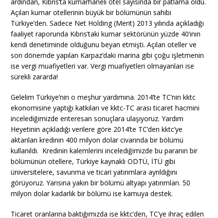
ardından, Kıbrıs’ta kumarhaneli otel sayısında bir patlama oldu.
Açılan kumar otellerinin büyük bir bölümünün sahibi
Türkiye’den. Sadece Net Holding (Merit) 2013 yılında açıkladığı
faaliyet raporunda Kıbrıs’taki kumar sektörünün yüzde 40’ının
kendi denetiminde olduğunu beyan etmişti. Açılan oteller ve
son dönemde yapılan Karpaz’daki marina gibi çoğu işletmenin
ise vergi muafiyetleri var. Vergi muafiyetleri olmayanları ise
sürekli zararda!
Gelelim Türkiye’nin o meşhur yardımına. 2014’te TC’nin kktc
ekonomisine yaptığı katkıları ve kktc-TC arası ticaret hacmini
incelediğimizde enteresan sonuçlara ulaşıyoruz. Yardım
Heyetinin açıkladığı verilere göre 2014’te TC’den kktc’ye
aktarılan kredinin 400 milyon dolar civarında bir bölümü
kullanıldı. Kredinin kalemlerini incelediğimizde bu paranın bir
bölümünün otellere, Türkiye kaynaklı ODTÜ, İTÜ gibi
üniversitelere, savunma ve ticari yatırımlara ayrıldığını
görüyoruz. Yarısına yakın bir bölümü altyapı yatırımları. 50
milyon dolar kadarlık bir bölümü ise kamuya destek.
Ticaret oranlarına baktığımızda ise kktc’den, TC’ye ihraç edilen