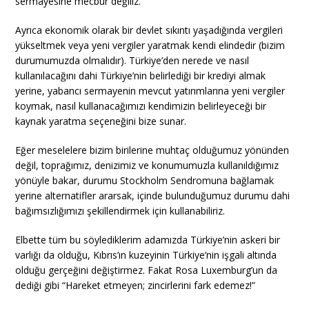
sermayesine mecbur değiliz.
Ayrıca ekonomik olarak bir devlet sıkıntı yaşadığında vergileri
yükseltmek veya yeni vergiler yaratmak kendi elindedir (bizim
durumumuzda olmalıdır). Türkiye’den nerede ve nasıl
kullanılacağını dahi Türkiye’nin belirlediği bir krediyi almak
yerine, yabancı sermayenin mevcut yatırımlarına yeni vergiler
koymak, nasıl kullanacağımızı kendimizin belirleyeceği bir
kaynak yaratma seçeneğini bize sunar.
Eğer meselelere bizim birilerine muhtaç olduğumuz yönünden
değil, toprağımız, denizimiz ve konumumuzla kullanıldığımız
yönüyle bakar, durumu Stockholm Sendromuna bağlamak
yerine alternatifler ararsak, içinde bulunduğumuz durumu dahi
bağımsızlığımızı şekillendirmek için kullanabiliriz.
Elbette tüm bu söylediklerim adamızda Türkiye’nin askeri bir
varlığı da olduğu, Kıbrıs’ın kuzeyinin Türkiye’nin işgali altında
olduğu gerçeğini değiştirmez. Fakat Rosa Luxemburg’un da
dediği gibi “Hareket etmeyen; zincirlerini fark edemez!”