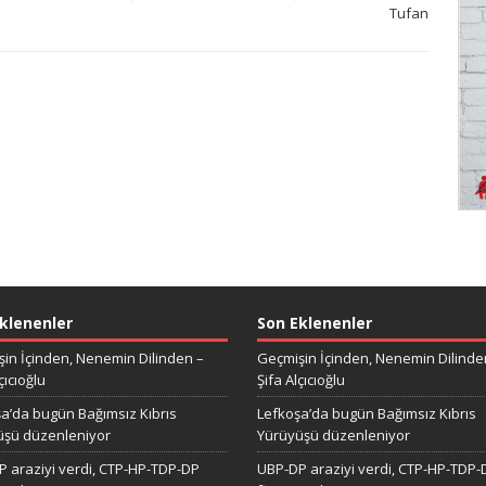
Tufan
klenenler
Son Eklenenler
in İçinden, Nenemin Dilinden –
Geçmişin İçinden, Nenemin Dilinde
çıcıoğlu
Şifa Alçıcıoğlu
a’da bugün Bağımsız Kıbrıs
Lefkoşa’da bugün Bağımsız Kıbrıs
üşü düzenleniyor
Yürüyüşü düzenleniyor
 araziyi verdi, CTP-HP-TDP-DP
UBP-DP araziyi verdi, CTP-HP-TDP-