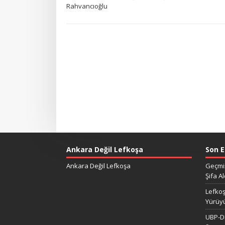
Rahvancıoğlu
Ankara Değil Lefkoşa
Son E
Ankara Değil Lefkoşa
Geçmiş
Şifa Al
Lefkoş
Yürüy
UBP-DP