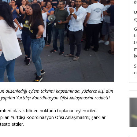
d
U
a
G
t
t
m
k
S
o
n düzenlediği eylem takvimi kapsamında, yüzlerce kişi dün
 yapılan
Yurtdışı Koordinasyon Ofisi Anlaşması’nı reddetti
eri olarak bilinen noktada toplanan eylemciler,
lan Yurtdışı Koordinasyon Ofisi Anlaşması’nı; şarkılar
esto ettiler.