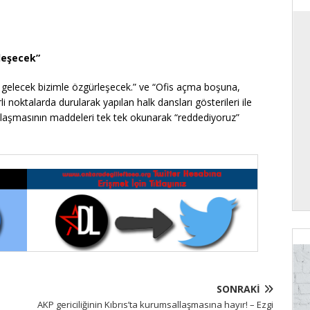
leşecek”
ek, gelecek bizimle özgürleşecek.” ve “Ofis açma boşuna,
rli noktalarda durularak yapılan halk dansları gösterileri ile
nlaşmasının maddeleri tek tek okunarak “reddediyoruz”
SONRAKI
AKP gericiliğinin Kıbrıs’ta kurumsallaşmasına hayır! – Ezgi