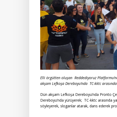
Elli örgütten oluşan
Reddediyoruz Platformu’nu
akşam Lefkoşa Dereboyu’nda TC-kktc arasında
Dün akşam Lefkoşa Dereboyu’nda Pronto Çemb
Dereboyu’nda yürüyerek; TC-kktc arasında yapı
söyleyerek, sloganlar atarak, dans ederek prot