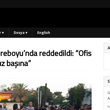
r
▾
Dosya
▾
English
reboyu’nda reddedildi: “Ofis
z başına”
S
G
A
L