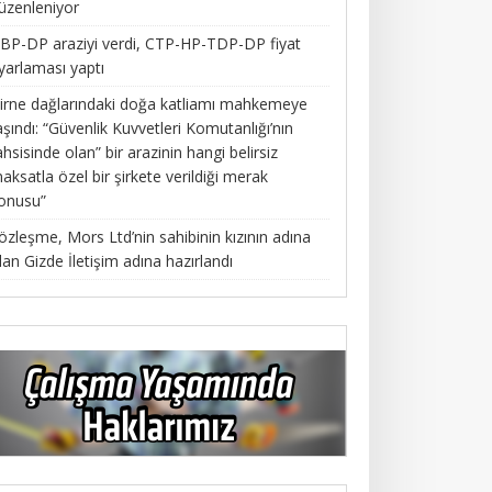
üzenleniyor
BP-DP araziyi verdi, CTP-HP-TDP-DP fiyat
yarlaması yaptı
irne dağlarındaki doğa katliamı mahkemeye
aşındı: “Güvenlik Kuvvetleri Komutanlığı’nın
ahsisinde olan” bir arazinin hangi belirsiz
aksatla özel bir şirkete verildiği merak
onusu”
özleşme, Mors Ltd’nin sahibinin kızının adına
lan Gizde İletişim adına hazırlandı