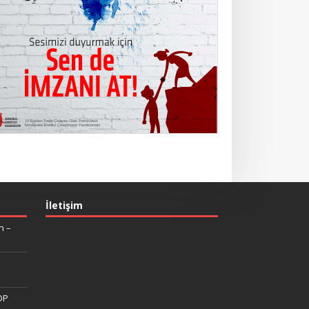
İletişim
n –
DP