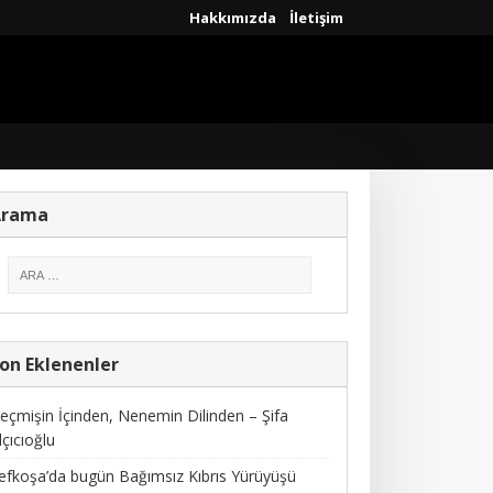
Hakkımızda
İletişim
Arama
on Eklenenler
eçmişin İçinden, Nenemin Dilinden – Şifa
lçıcıoğlu
efkoşa’da bugün Bağımsız Kıbrıs Yürüyüşü