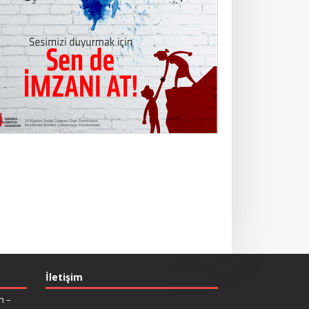
İletişim
n –