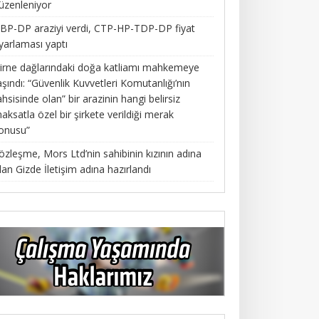
üzenleniyor
BP-DP araziyi verdi, CTP-HP-TDP-DP fiyat
yarlaması yaptı
irne dağlarındaki doğa katliamı mahkemeye
aşındı: “Güvenlik Kuvvetleri Komutanlığı’nın
ahsisinde olan” bir arazinin hangi belirsiz
aksatla özel bir şirkete verildiği merak
onusu”
özleşme, Mors Ltd’nin sahibinin kızının adına
lan Gizde İletişim adına hazırlandı