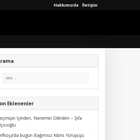
Hakkımızda
İletişim
Arama
on Eklenenler
eçmişin İçinden, Nenemin Dilinden – Şifa
lçıcıoğlu
efkoşa’da bugün Bağımsız Kıbrıs Yürüyüşü