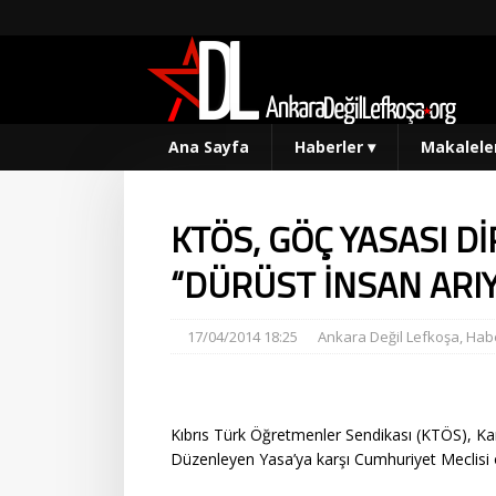
Ana Sayfa
Haberler
▾
Makalele
KTÖS, GÖÇ YASASI D
“DÜRÜST İNSAN ARI
17/04/2014 18:25
Ankara Değil Lefkoşa
,
Habe
Kıbrıs Türk Öğretmenler Sendikası (KTÖS), Ka
Düzenleyen Yasa’ya karşı Cumhuriyet Meclisi