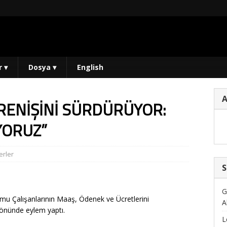
r
▾
Dosya
▾
English
İRENİŞİNİ SÜRDÜRÜYOR:
YORUZ”
rler
S
G
mu Çalışanlarının Maaş, Ödenek ve Ücretlerini
A
 önünde eylem yaptı.
L