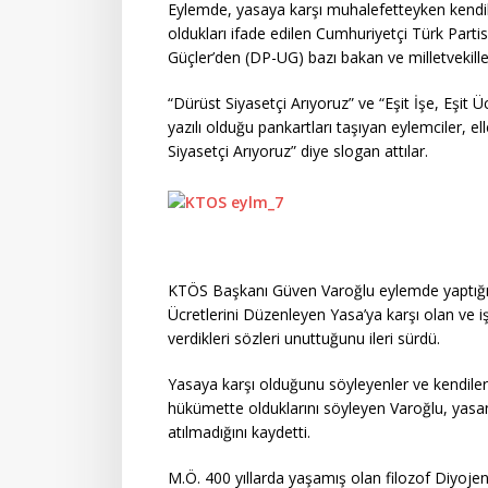
Eylemde, yasaya karşı muhalefetteyken kendile
oldukları ifade edilen Cumhuriyetçi Türk Parti
Güçler’den (DP-UG) bazı bakan ve milletvekiller
“Dürüst Siyasetçi Arıyoruz” ve “Eşit İşe, Eşit Ücr
yazılı olduğu pankartları taşıyan eylemciler, e
Siyasetçi Arıyoruz” diye slogan attılar.
KTÖS Başkanı Güven Varoğlu eylemde yaptığ
Ücretlerini Düzenleyen Yasa’ya karşı olan ve 
verdikleri sözleri unuttuğunu ileri sürdü.
Yasaya karşı olduğunu söyleyenler ve kendile
hükümette olduklarını söyleyen Varoğlu, yasan
atılmadığını kaydetti.
M.Ö. 400 yıllarda yaşamış olan filozof Diyojen