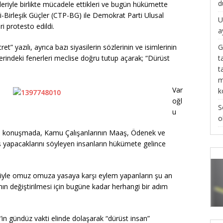
d
riyle birlikte mücadele ettikleri ve bugün hükümette
si-Birleşik Güçler (CTP-BG) ile Demokrat Parti Ulusal
U
i protesto edildi.
a
G
et” yazılı, ayrıca bazı siyasilerin sözlerinin ve isimlerinin
t
llerindeki fenerleri meclise doğru tutup açarak; “Dürüst
t
m
Var
k
oğl
S
u
o
ı konuşmada, Kamu Çalışanlarının Maaş, Ödenek ve
iş yapacaklarını söyleyen insanların hükümete gelince
riyle omuz omuza yasaya karşı eylem yapanların şu an
ın değiştirilmesi için bugüne kadar herhangi bir adım
’in gündüz vakti elinde dolaşarak “dürüst insan”