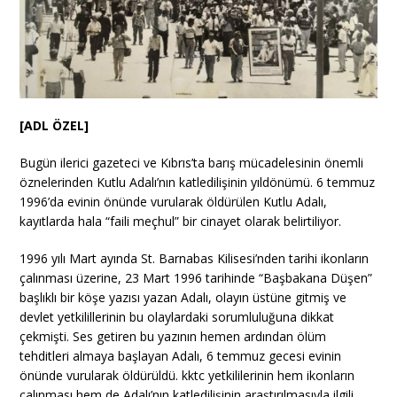
[ADL ÖZEL]
Bugün ilerici gazeteci ve Kıbrıs’ta barış mücadelesinin önemli
öznelerinden Kutlu Adalı’nın katledilişinin yıldönümü. 6 temmuz
1996’da evinin önünde vurularak öldürülen Kutlu Adalı,
kayıtlarda hala “faili meçhul” bir cinayet olarak belirtiliyor.
1996 yılı Mart ayında St. Barnabas Kilisesi’nden tarihi ikonların
çalınması üzerine, 23 Mart 1996 tarihinde “Başbakana Düşen”
başlıklı bir köşe yazısı yazan Adalı, olayın üstüne gitmiş ve
devlet yetkilillerinin bu olaylardaki sorumluluğuna dikkat
çekmişti. Ses getiren bu yazının hemen ardından ölüm
tehditleri almaya başlayan Adalı, 6 temmuz gecesi evinin
önünde vurularak öldürüldü. kktc yetkililerinin hem ikonların
çalınması hem de Adalı’nın katledilişinin araştırılmasıyla ilgili