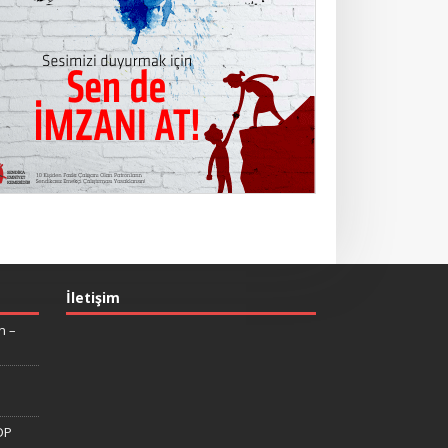
İletişim
n –
DP