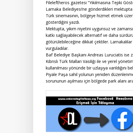
Fileleftheros gazetesi “Yıkılmasına Tepki Göste
Larnaka Belediyesi’ne gönderdikleri mektupta B
Türk sinemasının, bölgeye hizmet etmek üzere p
gösterdiğini yazdı.
Mektupta, yıkım niyetini uygunsuz ve zamansız 
katkı sağlayabilecek alternatif ve daha sürdürül
götürülebileceğine dikkat çektiler. Larnakalılar
vurguladılar.
Baf Belediye Başkanı Andreas Luruciatis ise z
Kıbrıslı Türk Malları Vasiliği ile ve yerel yöneti
kullanılması yönünde bir uzlaşıya varıldığını bel
Piyale Paşa sahil yolunun yeniden düzenlenmes
sorununun aşılması için bölgede park alanı arayı