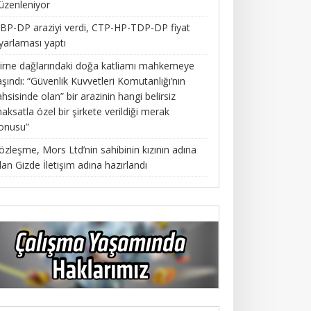
üzenleniyor
BP-DP araziyi verdi, CTP-HP-TDP-DP fiyat
yarlaması yaptı
irne dağlarındaki doğa katliamı mahkemeye
aşındı: “Güvenlik Kuvvetleri Komutanlığı’nın
ahsisinde olan” bir arazinin hangi belirsiz
aksatla özel bir şirkete verildiği merak
onusu”
özleşme, Mors Ltd’nin sahibinin kızının adına
lan Gizde İletişim adına hazırlandı