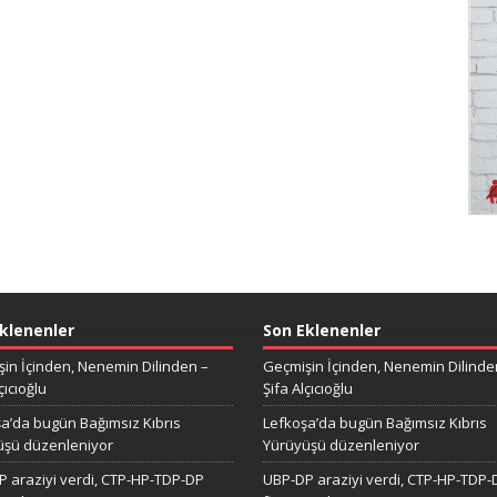
klenenler
Son Eklenenler
in İçinden, Nenemin Dilinden –
Geçmişin İçinden, Nenemin Dilinde
çıcıoğlu
Şifa Alçıcıoğlu
a’da bugün Bağımsız Kıbrıs
Lefkoşa’da bugün Bağımsız Kıbrıs
üşü düzenleniyor
Yürüyüşü düzenleniyor
 araziyi verdi, CTP-HP-TDP-DP
UBP-DP araziyi verdi, CTP-HP-TDP-