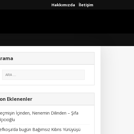
Hakkımızda
İletişim
Arama
on Eklenenler
eçmişin İçinden, Nenemin Dilinden – Şifa
lçıcıoğlu
efkoşa’da bugün Bağımsız Kıbrıs Yürüyüşü