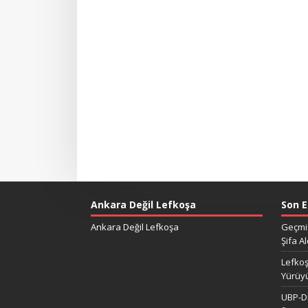
Ankara Değil Lefkoşa
Son E
Ankara Değil Lefkoşa
Geçmiş
Şifa Al
Lefkoş
Yürüy
UBP-DP