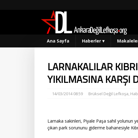
Ana Sayfa
Haberler
▾
Makalele
LARNAKALILAR KIBRI
YIKILMASINA KARŞI
14/03/2014 08:59
Brüksel Değil Lefkoşa
,
Hab
Larnaka sakinleri, Piyale Paşa sahil yolunun y
çıkan park sorununu giderme bahanesiyle Kıbrıs