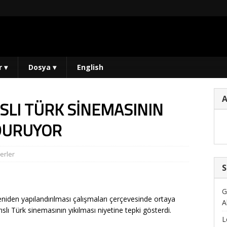
r
▾
Dosya
▾
English
SLI TÜRK SİNEMASININ
 DURUYOR
erler
S
G
eniden yapılandırılması çalışmaları çerçevesinde ortaya
A
lı Türk sinemasının yıkılması niyetine tepki gösterdi.
L