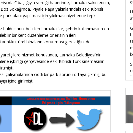
d
riyorlar” başlığıyla verdiği haberinde, Larnaka sakinlerinin,
oz Sokağı’nda, Piyale Paşa yakınlarındaki eski Kıbrıslı
U
ark alanı yapılması için yıkılması niyetlerine tepki
a
G
bulduklarını belirten Larnakalılar, şehrin kalkınmasına da
t
ebilir bir kent düzenleme önerisinin ileri
t
 tarihi-kültürel binaların korunması gerektiğini de
m
k
iyaretçilere hizmet konusunda, Larnaka Belediyesi’nin
mlerle işbirliği çerçevesinde eski Kıbrıslı Türk sinemasının
S
irtmişti.
o
i çalışmalarında ciddi bir park sorunu ortaya çıkmış, bu
şı içine girilmişti.