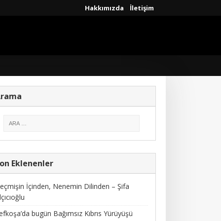
Hakkımızda
İletişim
Arama
on Eklenenler
eçmişin İçinden, Nenemin Dilinden – Şifa
lçıcıoğlu
efkoşa’da bugün Bağımsız Kıbrıs Yürüyüşü