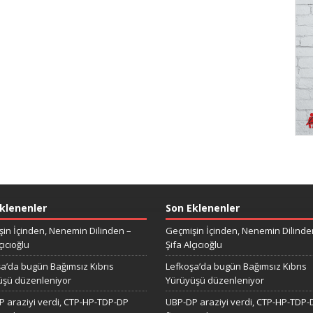
klenenler
Son Eklenenler
in İçinden, Nenemin Dilinden –
Geçmişin İçinden, Nenemin Dilinde
çıcıoğlu
Şifa Alçıcıoğlu
a’da bugün Bağımsız Kıbrıs
Lefkoşa’da bugün Bağımsız Kıbrıs
üşü düzenleniyor
Yürüyüşü düzenleniyor
 araziyi verdi, CTP-HP-TDP-DP
UBP-DP araziyi verdi, CTP-HP-TDP-