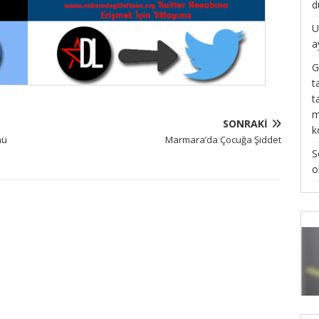
d
U
a
G
t
t
m
SONRAKI
k
mü
Marmara’da Çocuğa Şiddet
S
o