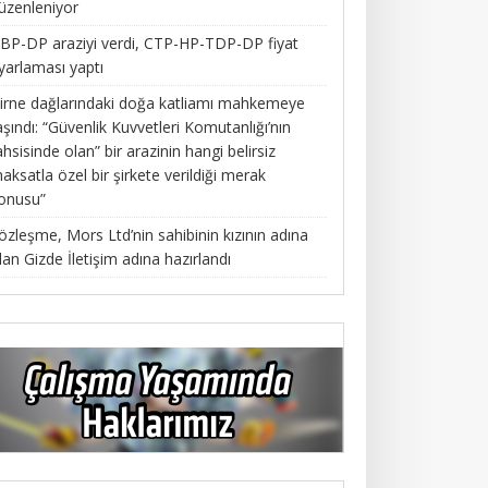
üzenleniyor
BP-DP araziyi verdi, CTP-HP-TDP-DP fiyat
yarlaması yaptı
irne dağlarındaki doğa katliamı mahkemeye
aşındı: “Güvenlik Kuvvetleri Komutanlığı’nın
ahsisinde olan” bir arazinin hangi belirsiz
aksatla özel bir şirkete verildiği merak
onusu”
özleşme, Mors Ltd’nin sahibinin kızının adına
lan Gizde İletişim adına hazırlandı