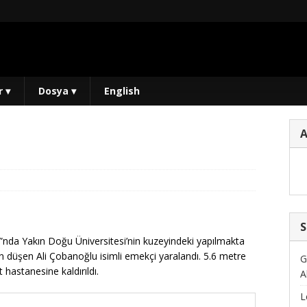
r
▾
Dosya
▾
English
S
nda Yakın Doğu Üniversitesi’nin kuzeyindeki yapılmakta
n düşen Ali Çobanoğlu isimli emekçi yaralandı. 5.6 metre
G
hastanesine kaldırıldı.
A
L