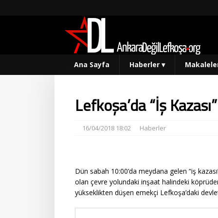
Ana Sayfa
Haberler
▾
Makalele
Lefkoşa’da “İş Kazası”
16/04/2018 18:02
Haberler
Dün sabah 10:00’da meydana gelen “iş kazası”
olan çevre yolundaki inşaat halindeki köprüde
yükseklikten düşen emekçi Lefkoşa’daki devlet 