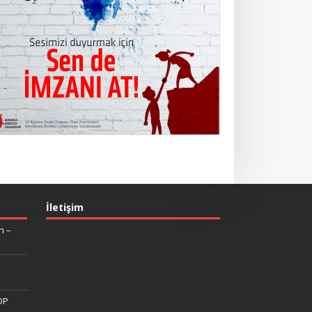
İletişim
n –
DP