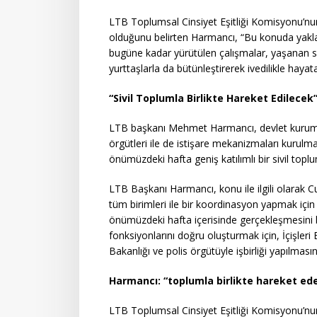
LTB Toplumsal Cinsiyet Eşitliği Komisyonu’nun
olduğunu belirten Harmancı, “Bu konuda yaklaş
bugüne kadar yürütülen çalışmalar, yaşanan son
yurttaşlarla da bütünleştirerek ivedilikle hayat
“Sivil Toplumla Birlikte Hareket Edilecek
LTB başkanı Mehmet Harmancı, devlet kurumlar
örgütleri ile de istişare mekanizmaları kurul
önümüzdeki hafta geniş katılımlı bir sivil toplum
LTB Başkanı Harmancı, konu ile ilgili olarak
tüm birimleri ile bir koordinasyon yapmak için to
önümüzdeki hafta içerisinde gerçekleşmesini b
fonksiyonlarını doğru oluşturmak için, İçişleri 
Bakanlığı ve polis örgütüyle işbirliği yapılmasını
Harmancı: “toplumla birlikte hareket ed
LTB Toplumsal Cinsiyet Eşitliği Komisyonu’nun K