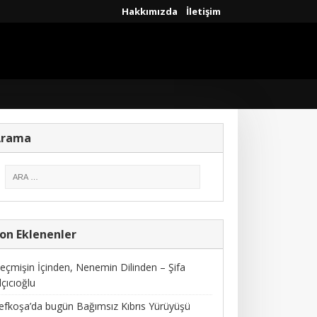
Hakkımızda
İletişim
Arama
on Eklenenler
eçmişin İçinden, Nenemin Dilinden – Şifa
lçıcıoğlu
efkoşa’da bugün Bağımsız Kıbrıs Yürüyüşü