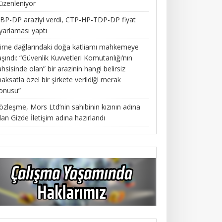
üzenleniyor
BP-DP araziyi verdi, CTP-HP-TDP-DP fiyat
yarlaması yaptı
irne dağlarındaki doğa katliamı mahkemeye
aşındı: “Güvenlik Kuvvetleri Komutanlığı’nın
ahsisinde olan” bir arazinin hangi belirsiz
aksatla özel bir şirkete verildiği merak
onusu”
özleşme, Mors Ltd’nin sahibinin kızının adına
lan Gizde İletişim adına hazırlandı