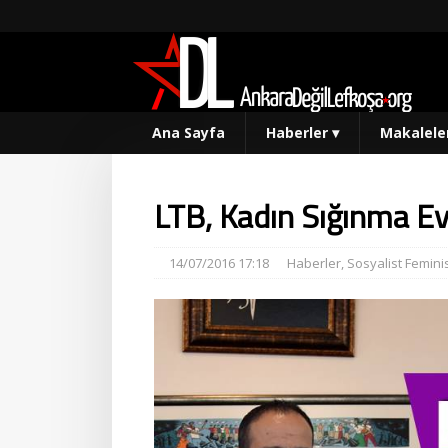
Ana Sayfa
Haberler
▾
Makalele
LTB, Kadın Sığınma Ev
14/07/2016 17:18
Haberler
,
Sosyalist Femini