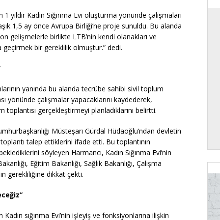
 1 yıldır Kadın Sığınma Evi oluşturma yönünde çalışmaları
ık 1,5 ay önce Avrupa Birliği’ne proje sunuldu. Bu alanda
 gelişmelerle birlikte LTB’nin kendi olanakları ve
a geçirmek bir gereklilik olmuştur.” dedi.
”
ının yanında bu alanda tecrübe sahibi sivil toplum
ması yönünde çalışmalar yapacaklarını kaydederek,
 toplantısı gerçekleştirmeyi planladıklarını belirtti.
 Cumhurbaşkanlığı Müsteşarı Gürdal Hüdaoğlu’ndan devletin
plantı talep ettiklerini ifade etti. Bu toplantının
eklediklerini söyleyen Harmancı, Kadın Sığınma Evi’nin
Bakanlığı, Eğitim Bakanlığı, Sağlık Bakanlığı, Çalışma
n gerekliliğine dikkat çekti.
eceğiz”
adın sığınma Evi’nin işleyiş ve fonksiyonlarına ilişkin