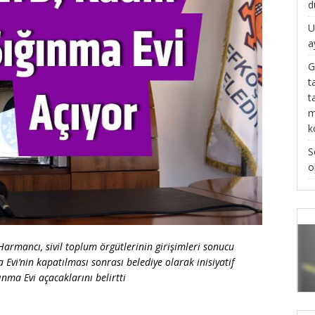
d
U
a
G
t
t
m
k
S
o
armancı, sivil toplum örgütlerinin girişimleri sonucu
 Evi’nin kapatılması sonrası belediye olarak inisiyatif
ınma Evi açacaklarını belirtti