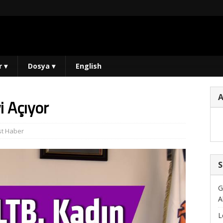
r
▾
Dosya
▾
English
i Açıyor
st Haber
S
G
A
L