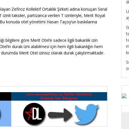
d
oplayan Zefiroz Kollektif Ortaklık Şirketi adına konuşan Seral
U
izinli taksiler, partizanca verilen T izinleriyle, Merit Royal
a
yor. Bu konuda otel yönetimi Hasan Taçoy’un baskılarına
G
t
t
i bilgilere göre Merit Otel’e sadece ilgili bakanlık izin
m
tel’in durak izni alabilmesi için hem ilgili bakanlığın hem
k
durumda Merit Otel izinsiz olarak durak çalıştırmaktadır.
S
o