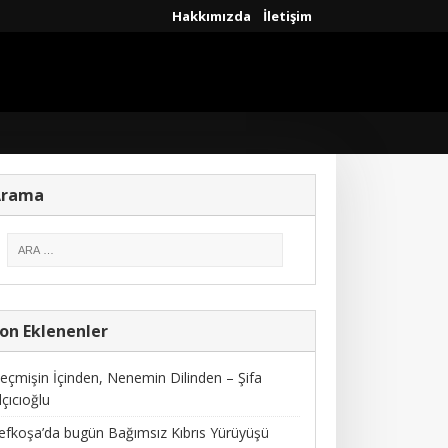
Hakkımızda
İletişim
Arama
on Eklenenler
eçmişin İçinden, Nenemin Dilinden – Şifa
lçıcıoğlu
efkoşa’da bugün Bağımsız Kıbrıs Yürüyüşü