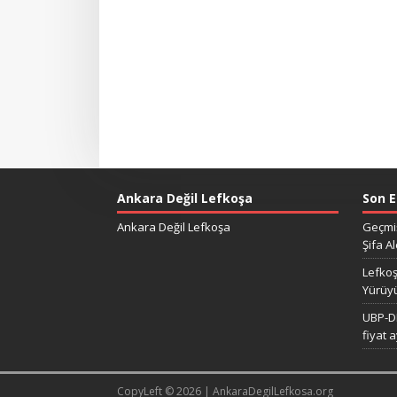
Ankara Değil Lefkoşa
Son E
Ankara Değil Lefkoşa
Geçmiş
Şifa Al
Lefkoş
Yürüy
UBP-DP
fiyat 
CopyLeft © 2026 | AnkaraDegilLefkosa.org