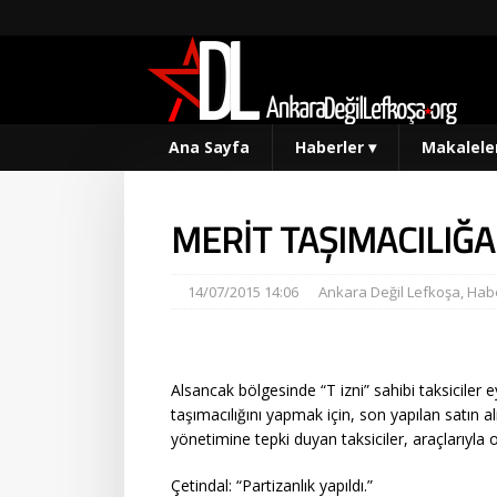
Ana Sayfa
Haberler
▾
Makalele
MERİT TAŞIMACILIĞA
14/07/2015 14:06
Ankara Değil Lefkoşa
,
Habe
Alsancak bölgesinde “T izni” sahibi taksiciler e
taşımacılığını yapmak için, son yapılan satın al
yönetimine tepki duyan taksiciler, araçlarıyla 
Çetindal: “Partizanlık yapıldı.”