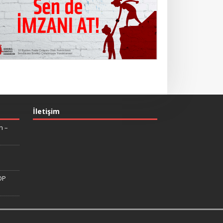
İletişim
n –
DP