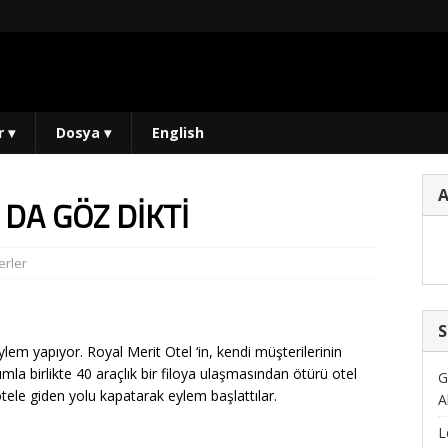
r
▾
Dosya
▾
English
 DA GÖZ DİKTİ
rler
S
ylem yapıyor. Royal Merit Otel ‘in, kendi müşterilerinin
ımla birlikte 40 araçlık bir filoya ulaşmasından ötürü otel
G
otele giden yolu kapatarak eylem başlattılar.
A
L