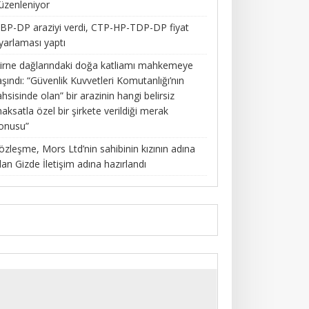
üzenleniyor
BP-DP araziyi verdi, CTP-HP-TDP-DP fiyat
yarlaması yaptı
irne dağlarındaki doğa katliamı mahkemeye
aşındı: “Güvenlik Kuvvetleri Komutanlığı’nın
ahsisinde olan” bir arazinin hangi belirsiz
aksatla özel bir şirkete verildiği merak
onusu”
özleşme, Mors Ltd’nin sahibinin kızının adına
lan Gizde İletişim adına hazırlandı