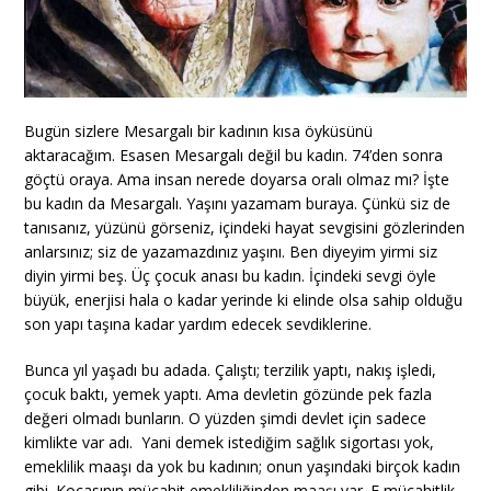
Bugün sizlere Mesargalı bir kadının kısa öyküsünü
aktaracağım. Esasen Mesargalı değil bu kadın. 74’den sonra
göçtü oraya. Ama insan nerede doyarsa oralı olmaz mı? İşte
bu kadın da Mesargalı. Yaşını yazamam buraya. Çünkü siz de
tanısanız, yüzünü görseniz, içindeki hayat sevgisini gözlerinden
anlarsınız; siz de yazamazdınız yaşını. Ben diyeyim yirmi siz
diyin yirmi beş. Üç çocuk anası bu kadın. İçindeki sevgi öyle
büyük, enerjisi hala o kadar yerinde ki elinde olsa sahip olduğu
son yapı taşına kadar yardım edecek sevdiklerine.
Bunca yıl yaşadı bu adada. Çalıştı; terzilik yaptı, nakış işledi,
çocuk baktı, yemek yaptı. Ama devletin gözünde pek fazla
değeri olmadı bunların. O yüzden şimdi devlet için sadece
kimlikte var adı. Yani demek istediğim sağlık sigortası yok,
emeklilik maaşı da yok bu kadının; onun yaşındaki birçok kadın
gibi. Kocasının mücahit emekliliğinden maaşı var. E mücahitlik