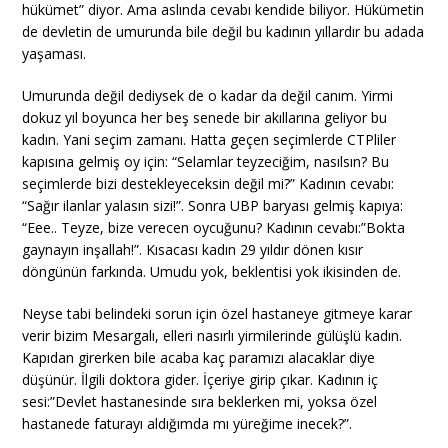
hükümet” diyor. Ama aslında cevabı kendide biliyor. Hükümetin
de devletin de umurunda bile değil bu kadının yıllardır bu adada
yaşaması.
Umurunda değil dediysek de o kadar da değil canım. Yirmi
dokuz yıl boyunca her beş senede bir akıllarına geliyor bu
kadın. Yani seçim zamanı. Hatta geçen seçimlerde CTPliler
kapısına gelmiş oy için: “Selamlar teyzeciğim, nasılsın? Bu
seçimlerde bizi destekleyeceksin değil mi?” Kadının cevabı:
“Sağır ilanlar yalasın sizi!”. Sonra UBP baryası gelmiş kapıya:
“Eee.. Teyze, bize verecen oycuğunu? Kadının cevabı:”Bokta
gaynayın inşallah!”. Kısacası kadın 29 yıldır dönen kısır
döngünün farkında. Umudu yok, beklentisi yok ikisinden de.
Neyse tabi belindeki sorun için özel hastaneye gitmeye karar
verir bizim Mesargalı, elleri nasırlı yirmilerinde gülüşlü kadın.
Kapıdan girerken bile acaba kaç paramızı alacaklar diye
düşünür. İlgili doktora gider. İçeriye girip çıkar. Kadının iç
sesi:”Devlet hastanesinde sıra beklerken mi, yoksa özel
hastanede faturayı aldığımda mı yüreğime inecek?”.