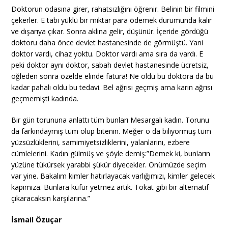
Doktorun odasına girer, rahatsızlığını öğrenir. Belinin bir filmini
çekerler. E tabi yüklü bir miktar para ödemek durumunda kalır
ve dışarıya çıkar. Sonra aklına gelir, düşünür. İçeride gördüğü
doktoru daha önce devlet hastanesinde de görmüştü. Yani
doktor vardı, cihaz yoktu. Doktor vardı ama sıra da vardı. E
peki doktor aynı doktor, sabah devlet hastanesinde ücretsiz,
öğleden sonra özelde elinde fatura! Ne oldu bu doktora da bu
kadar pahalı oldu bu tedavi. Bel ağrısı geçmiş ama karın ağrısı
geçmemişti kadında.
Bir gün torununa anlattı tüm bunları Mesargalı kadın. Torunu
da farkındaymış tüm olup bitenin. Meğer o da biliyormuş tüm
yüzsüzlüklerini, samimiyetsizliklerini, yalanlarını, ezbere
cümlelerini. Kadın gülmüş ve şöyle demiş:”Demek ki, bunların
yüzüne tükürsek yarabbi şükür diyecekler. Önümüzde seçim
var yine. Bakalım kimler hatırlayacak varlığımızı, kimler gelecek
kapımıza. Bunlara küfür yetmez artık. Tokat gibi bir alternatif
çıkaracaksın karşılarına.”
İsmail Özuçar