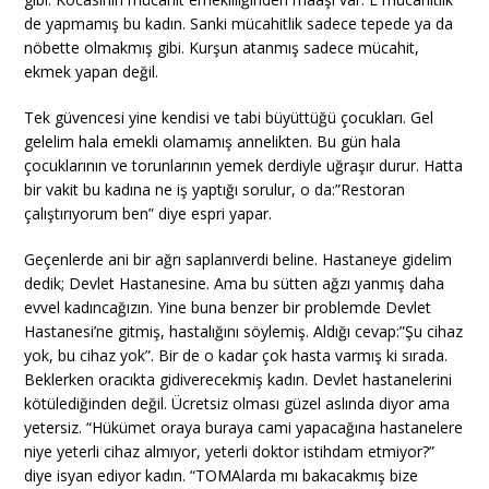
de yapmamış bu kadın. Sanki mücahitlik sadece tepede ya da
nöbette olmakmış gibi. Kurşun atanmış sadece mücahit,
ekmek yapan değil.
Tek güvencesi yine kendisi ve tabi büyüttüğü çocukları. Gel
gelelim hala emekli olamamış annelikten. Bu gün hala
çocuklarının ve torunlarının yemek derdiyle uğraşır durur. Hatta
bir vakit bu kadına ne iş yaptığı sorulur, o da:”Restoran
çalıştırıyorum ben” diye espri yapar.
Geçenlerde ani bir ağrı saplanıverdi beline. Hastaneye gidelim
dedik; Devlet Hastanesine. Ama bu sütten ağzı yanmış daha
evvel kadıncağızın. Yine buna benzer bir problemde Devlet
Hastanesi’ne gitmiş, hastalığını söylemiş. Aldığı cevap:”Şu cihaz
yok, bu cihaz yok”. Bir de o kadar çok hasta varmış ki sırada.
Beklerken oracıkta gidiverecekmiş kadın. Devlet hastanelerini
kötülediğinden değil. Ücretsiz olması güzel aslında diyor ama
yetersiz. “Hükümet oraya buraya cami yapacağına hastanelere
niye yeterli cihaz almıyor, yeterli doktor istihdam etmiyor?”
diye isyan ediyor kadın. “TOMAlarda mı bakacakmış bize