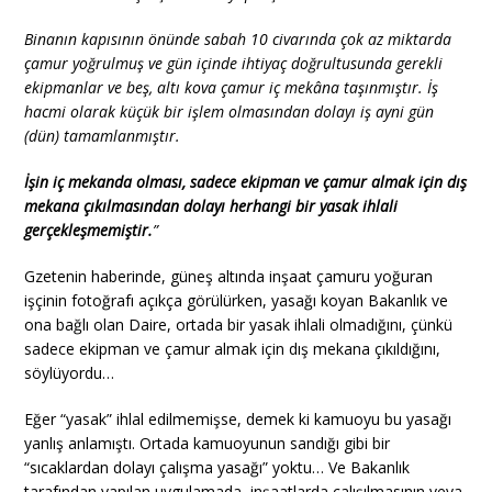
Binanın kapısının önünde sabah 10 civarında çok az miktarda
çamur yoğrulmuş ve gün içinde ihtiyaç doğrultusunda gerekli
ekipmanlar ve beş, altı kova çamur iç mekâna taşınmıştır. İş
hacmi olarak küçük bir işlem olmasından dolayı iş ayni gün
(dün) tamamlanmıştır.
İşin iç mekanda olması, sadece ekipman ve çamur almak için dış
mekana çıkılmasından dolayı herhangi bir yasak ihlali
gerçekleşmemiştir.
”
Gzetenin haberinde, güneş altında inşaat çamuru yoğuran
işçinin fotoğrafı açıkça görülürken, yasağı koyan Bakanlık ve
ona bağlı olan Daire, ortada bir yasak ihlali olmadığını, çünkü
sadece ekipman ve çamur almak için dış mekana çıkıldığını,
söylüyordu…
Eğer “yasak” ihlal edilmemişse, demek ki kamuoyu bu yasağı
yanlış anlamıştı. Ortada kamuoyunun sandığı gibi bir
“sıcaklardan dolayı çalışma yasağı” yoktu… Ve Bakanlık
tarafından yapılan uygulamada, inşaatlarda çalışılmasının veya