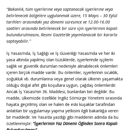
“Bakanlık, tüm işyerlerine veya saptanacak işyerlerine veya
belirlenecek bölgelere uygulanmak üzere, 15 Mayıs – 30 Eylül
tarihleri arasındaki yaz dönemi süresince ve 12.00-16.00
saatleri arasında belirlenecek bir süre için işyerlerinin kapalı
bulundurulmasını, Resmi Gazete’de yayımlanacak bir kararla
saptayabilir.”
İş Yasası’nda, İş Sağlığı ve İş Güvenliği Yasası’nda ve her iki
yasa altında yapılmış olan tüzüklerde, işyerlerinde işçilerin
sağlık ve güvenlik durumları nedeniyle alınabilecek önlemleri
içeren birçok madde vardır. Bu önlemler, işyerlerinin sıcaklık,
soğukluk vb. durumlarına veya genel olarak ülkenin yaşamakta
olduğu doğal afet gibi koşullara uygun, çağdaş önlemlerdir.
Ancak İş Yasası’nın 36. Maddesi, bunlardan biri değildir. Bu
madde, ülkemizde özellikle İngiliz Sömürge Yönetimi sırasında
hayata geçirilmiş olan ve halen de eski kuşaklar tarafından
anlatılan bir uygulamayı yapma yetkisini ilgili bakanlığa veren
bir maddedir. Ve Yasa’da yazdığı gibi maddenin adında da bu
özetlenmiştir:
“
İşyerlerinin Yaz Dönemi Öğleden Sonra Kapalı
Bulundurulması”