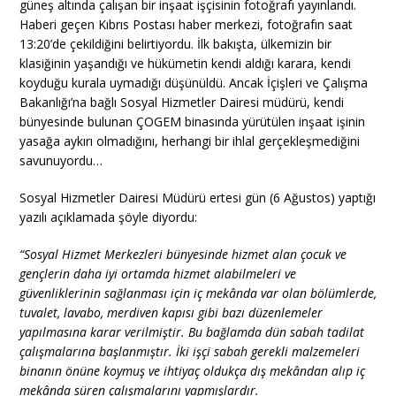
güneş altında çalışan bir inşaat işçisinin fotoğrafı yayınlandı.
Haberi geçen Kıbrıs Postası haber merkezi, fotoğrafın saat
13:20’de çekildiğini belirtiyordu. İlk bakışta, ülkemizin bir
klasiğinin yaşandığı ve hükümetin kendi aldığı karara, kendi
koyduğu kurala uymadığı düşünüldü. Ancak İçişleri ve Çalışma
Bakanlığı’na bağlı Sosyal Hizmetler Dairesi müdürü, kendi
bünyesinde bulunan ÇOGEM binasında yürütülen inşaat işinin
yasağa aykırı olmadığını, herhangi bir ihlal gerçekleşmediğini
savunuyordu…
Sosyal Hizmetler Dairesi Müdürü ertesi gün (6 Ağustos) yaptığı
yazılı açıklamada şöyle diyordu:
“Sosyal Hizmet Merkezleri bünyesinde hizmet alan çocuk ve
gençlerin daha iyi ortamda hizmet alabilmeleri ve
güvenliklerinin sağlanması için iç mekânda var olan bölümlerde,
tuvalet, lavabo, merdiven kapısı gibi bazı düzenlemeler
yapılmasına karar verilmiştir. Bu bağlamda dün sabah tadilat
çalışmalarına başlanmıştır. İki işçi sabah gerekli malzemeleri
binanın önüne koymuş ve ihtiyaç oldukça dış mekândan alıp iç
mekânda süren çalışmalarını yapmışlardır.