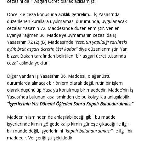
cezasını da 1 Asgari Ücret olarak açıklamıştı.
Öncelikle ceza konusuna açıklık getirelim… İş Yasası’nda
düzenlenen kurallara uyulmaması durumunda, uygulanacak
cezalar Yasa’nın 72. Maddesi’nde düzenlenmiştir. Verilen
uyarıya rağmen 36. Madde’ye uymamanın cezası da İş
Yasası’nın 72 (2) (B) Maddesi’nde
“tespitin yapıldığı tarihteki
aylık brüt asgari ücretin ½’si kadar”
diye düzenlenmiştir. Yani
bizzat Bakan tarafından belirtilen “bir asgari ücret tutarında
ceza” aslında yoktur!
Diğer yandan İş Yasası’nın 36. Maddesi, olağanüstü
durumlarda alınacak bir önlem olarak değil, rutin bir işlem
olarak düşünülüp Yasa’ya konulmuş bir maddedir. Madde’nin İş
Yasası’nda bulunan kısa isminden de bu kolaylıkla anlaşılabilir:
“
İşyerlerinin Yaz Dönemi Öğleden Sonra Kapalı Bulundurulması”
Maddenin isminden de anlaşılabileceği gibi, bu madde
işyerlerinde kimin gölgede kalıp kimin güneşe çıkacağı ile ilgili
bir madde değil, işyerlerinini
“kapalı bulundurulması”
ile ilgili bir
maddedir. Ve içeriği şu şekildedir: