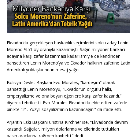
Ekvador’da gerçekleşen başkanlık seçimlerini solcu aday Lenin
Moreno %51 oy oranıyla kazanmıştı. Sağın milyoner bankacı
adayına karşı zafer kazanması kadar ismiyle de kendinden
bahsettiren Lenin Moreno’ya ve Ekvador halkının zaferine Latin
Amerikalı yoldaşlarından mesaj yağdı.
Bolivya Devlet Başkanı Evo Morales, “kardeşim” olarak
bahsettiği Lenin Moreno’yu, “Ekvador’un örgütlü halkı,
emperyalizme ve ona boyun eğenlere karşı zafer kazandı.”
diyerek tebrik etti. Evo Morales Ekvador’da elde edilen zaferle
birlikte “21. Yüzyıl sosyalizminin kazanacağını” da ifade etti.
Arjantin Eski Başkanı Cristina Kirchner ise, “Ekvador’da devrim
kazandı. Sağcılar, milyon dolarlarına ve ellerinde tuttukları
basın araçlarına rağmen kaybetti.” dedi.