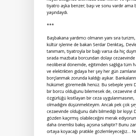
tiyatro aşka benzer; başı ve sonu vardır ama bi
yaşındaydı.
***
Başbakana yardımcı olmanın yanı sıra turizm, 
kültür işlerine de bakan Serdar Denktaş, Devlet
tanımam, tiyatroyla bir bağı varsa da hiç du
sırada mazbata borcundan dolayı cezaevinde
neoliberal dönemde, eğitimden sağlığa tüm hak
ve elektrikten gıdaya her şey her gün zamlanı
borçlanmak zorunda kaldığı aşikar. Bankaların 
hükümet göremedik henüz. Bu sebeple yeni De
bir borcu olduğunu bilemesek de, cezaevine dü
özgürlüğü kısıtlayan bir ceza uygulanmasının
olmadığını düşünmekteyim. Ancak pek çok şeyl
cezaevinde olduğunu dahi bilmediği bir kişiyi
gözden kaçırmış olabileceğini merak ediyorum… Y
daha önemlisi bakış açısına sahiptir? Bunu zam
ortaya koyacağı pratikle gözlemleyeceğiz… Ne