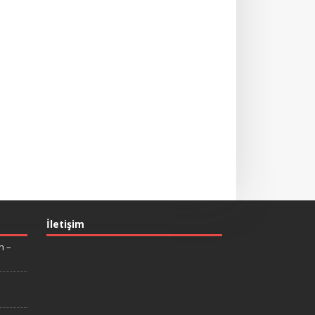
İletişim
n –