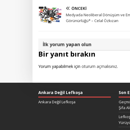
ÖNCEKI
Medyada Neoliberal Dönüşüm ve E
Görünürlüğü* – Celal Özkızan
İlk yorum yapan olun
Bir yanıt bırakın
Yorum yapabilmek için
oturum açmalısınız
.
Ankara Değil Lefkoşa
Son E
Ankara Değil Lefkoşa
Geçmiş
Şifa Al
Lefkoş
Yürüy