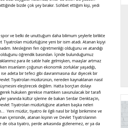
ttiğinde bizde çok şey bırakır. Sohbet ettiğim kişi, yedi
spor ve belki de unuttuğum daha bilimum şeylerle birlikte
 Tiyatroları müdürlüğüne yeni bir isim atadı. Atanan kişiyi
ymadım. Mesleğinin fen öğretmenliği olduğunu ve atandığı
 olduğunu öğrendik basından. İçinde bulunduğumuz
larımız para ile satılır hale gelmişken, maaşlar artmaz
rken insanların çoğunun ekonomik zorluklar yaşadığı,
ise adeta bir tefeci gibi davranmasına dur diyecek bir
vlet Tiyatroları müdürünün, nereden kaynaklanan nasıl
şmesini eleştirecek değilim. Hatta borçtan dolayı
, gerek hukuken gerekse mantıken savunulacak bir tarafı
er yanında kültür işlerine de bakan Serdar Denktaş’ın,
 Devlet Tiyatroları müdürlüğüne atarken başka neleri
eni müdür, tiyatro ile ilgili nasıl bir bilgi birikimine ve
an içerisinde, atanan kişinin ve Devlet Tiyatrolarının
 de olsa tiyatro, perde arkasında gizlenemez, er ya da