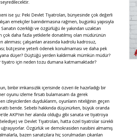
seyredilecektir.
ni ise şu: Peki Devlet Tiyatroları, bünyesinde çok değerli
alışan emekçiler barındırmasına rağmen, bugünkü yapısıyla
 Sanatın özerkliği ve özgürlüğü ile yakından uzaktan
ten çok daha fazla yetkilerle donatılmış olan müdürünün
den alınması; çalışanları arasında kadrolu kadrosuz,
ması; bütçesine yeterli ödenek konulmaması ve daha pek
 ne yana düşer? Düştüğü yerden kaldırmak mümkün müdür?
ir tiyatro için neden tozu dumana katmamaktadır?
, binbir imkansızlık içerisinde özveri ile hazırladığı bir
ıl her oyunu izleme fırsatı bulamasam da gerek
den izleyicilerden duyduklarım, oyunların niteliğinin geçen
arattı bende. Sebebi hakkında düşünürken, büyük oranda
iye’de AKP’nin her alanda olduğu gibi sanata ve tiyatroya
Belediye) ve Devlet Tiyatroları, hatta özel tiyatrolar sürekli
 uğraşıyorlar. Özgürlük ve demokrasiden nasibini almamış
lmalarla, bazen sanatçılara hiç sorulmadan çıkarılan