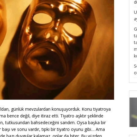
d
U
a
G
t
t
m
k
S
o
ldan, günlük mevzulardan konuşuyorduk. Konu tiyatroya
a bence değil, diye itiraz etti. Tiyatro aşktır şeklinde
den, tutkusundan bahsedeceğini sandım. Oysa başka bir
 başı ve sonu vardır, tıpkı bir tiyatro oyunu gibi… Ama
mizde bazı duygular kalamaz, onlar da biter. Bu yüzden