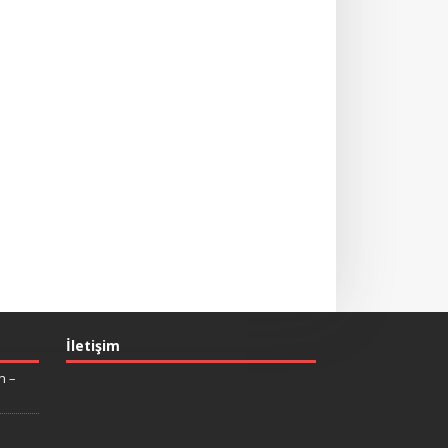
İletişim
n –