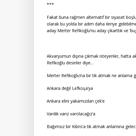
***
Fakat buna rağmen alternatif bir siyaset bo
olarak bu yolda bir adım daha ileriye gidebil
aday Merter Refikoğlu’nu aday çıkarttık ve ‘bug
Akvaryumun dışına çıkmak isteyenler, hatta ak
Refikoğlu desinler diye…
Merter Refikoğlu’na bir tik atmak ne anlama 
Ankara değil Lefkoşa’ya
Ankara elini yakamızdan çek’e
Vardık varız varolacağız’a
Bağımsız bir Kıbrıs’a tik atmak anlamına gelece