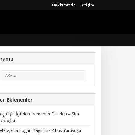
Hakkımızda
İletişim
Arama
on Eklenenler
eçmişin İçinden, Nenemin Dilinden – Şifa
lçıcıoğlu
efkoşa’da bugün Bağımsız Kıbrıs Yürüyüşü