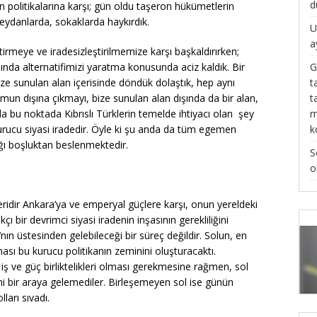
d
 politikalarına karşı; gün oldu taşeron hükümetlerin
 meydanlarda, sokaklarda haykırdık.
U
a
ştirmeye ve iradesizleştirilmemize karşı başkaldırırken;
G
ısında alternatifimizi yaratma konusunda aciz kaldık. Bir
t
bize sunulan alan içerisinde döndük dolaştık, hep aynı
t
ryumun dışına çıkmayı, bize sunulan alan dışında da bir alan,
m
bu noktada Kıbrıslı Türklerin temelde ihtiyacı olan şey
k
 kurucu siyasi iradedir. Öyle ki şu anda da tüm egemen
ığı boşluktan beslenmektedir.
S
o
idir Ankara’ya ve emperyal güçlere karşı, onun yereldeki
çı bir devrimci siyasi iradenin inşasının gerekliliğini
n üstesinden gelebileceği bir süreç değildir. Solun, en
ması bu kurucu politikanın zeminini oluşturacaktı.
t iş ve güç birliktelikleri olması gerekmesine rağmen, sol
hi bir araya gelemediler. Birleşemeyen sol ise günün
ları sıvadı.