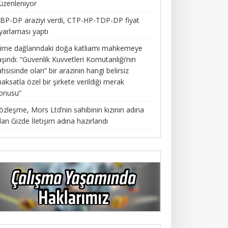
üzenleniyor
BP-DP araziyi verdi, CTP-HP-TDP-DP fiyat
yarlaması yaptı
irne dağlarındaki doğa katliamı mahkemeye
aşındı: “Güvenlik Kuvvetleri Komutanlığı’nın
ahsisinde olan” bir arazinin hangi belirsiz
aksatla özel bir şirkete verildiği merak
onusu”
özleşme, Mors Ltd’nin sahibinin kızının adına
lan Gizde İletişim adına hazırlandı