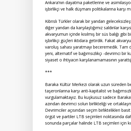
Ankara’nın dayatma paketlerine ve asimilasyon
işbirlikçi ve halk düşmanı politikalarına karşı
Kıbrıslı Türkler olarak bir yandan geleceksizle
diğer yandan da karşılaştığımız saldırılar karş
akvaryumun içinde kısılmış bir süs balığı gibi 
işbirlikçi güçleri iktidara getirdik. Fakat akva
varoluş sahası yaratmayı beceremedik. Tam da 
yeni, alternatif ve bağımsızlıkçı -devrimci bir
siyaset o ihtiyacın karşılanamamasının yaratt
***
Baraka Kültür Merkezi olarak uzun süreden ber
taşeronlarına karşı anti-kapitalist ve bağımsızlık
vurgulamaktayız. Bu kuşkusuz sadece Baraka’nı
azından devrimci solun birlikteliği ve ortaklaş
Devrimciler açısından seçim birliktelikleri basi
örgüt ve partiler LTB seçimleri noktasında da
sonunda parçalar halinde LTB seçimleri için kol