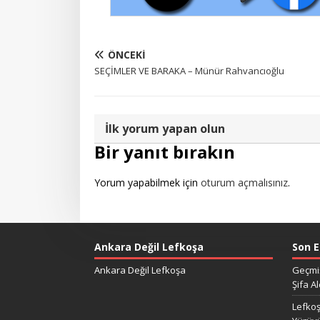
ÖNCEKI
SEÇİMLER VE BARAKA – Münür Rahvancıoğlu
İlk yorum yapan olun
Bir yanıt bırakın
Yorum yapabilmek için
oturum açmalısınız
.
Ankara Değil Lefkoşa
Son E
Ankara Değil Lefkoşa
Geçmiş
Şifa Al
Lefkoş