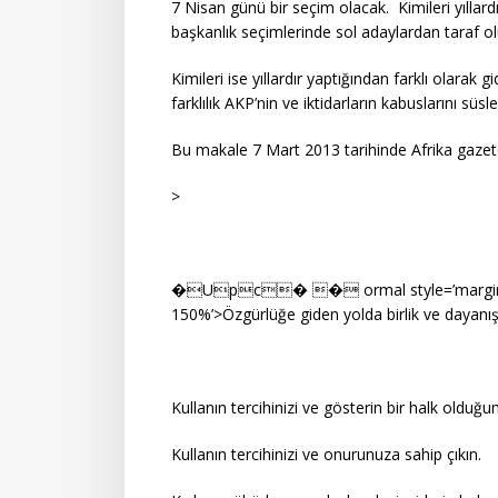
7 Nisan günü bir seçim olacak. Kimileri yıllard
başkanlık seçimlerinde sol adaylardan taraf ol
Kimileri ise yıllardır yaptığından farklı olara
farklılık AKP’nin ve iktidarların kabuslarını sü
Bu makale 7 Mart 2013 tarihinde Afrika gazete
>
�Upc� � ormal style=’margin-bot
150%’>Özgürlüğe giden yolda birlik ve dayanışm
Kullanın tercihinizi ve gösterin bir halk oldu
Kullanın tercihinizi ve onurunuza sahip çıkın.