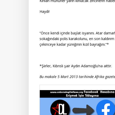
Kırılan mühürler yarın kırılacak zincirlerin habe
Haydi!
“Önce kendi içinde başlat isyanını. Atar damar
sokağındaki polis karakolunu, en son kaldırım 
çekinceye kadar yüreğinin kızıl bayrağını.”*
*Şiirler, Kıbrıslı şair Aydın Adamoğlu’na aittir.
Bu makale 5 Mart 2013 tarihinde Afrika gazete