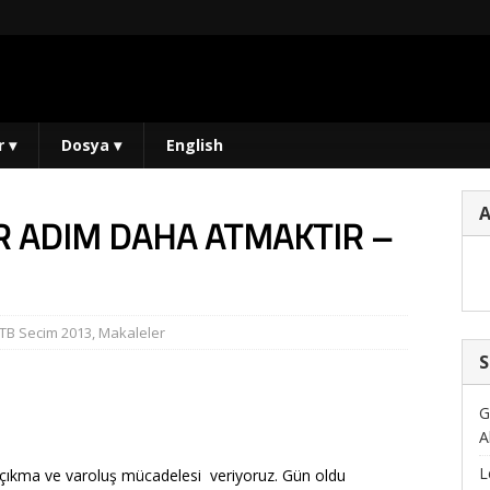
r
▾
Dosya
▾
English
 ADIM DAHA ATMAKTIR –
TB Secim 2013
,
Makaleler
S
G
A
L
hip çıkma ve varoluş mücadelesi veriyoruz. Gün oldu