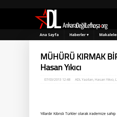
Ana Sayfa
Haberler
▾
Makalele
MÜHÜRÜ KIRMAK BİR
Hasan Yıkıcı
07/03/2013 12:48
ADL Yazıları
,
Hasan Yıkıcı
,
L
Yıllardır Kıbrıslı Türkler olarak irademize sa