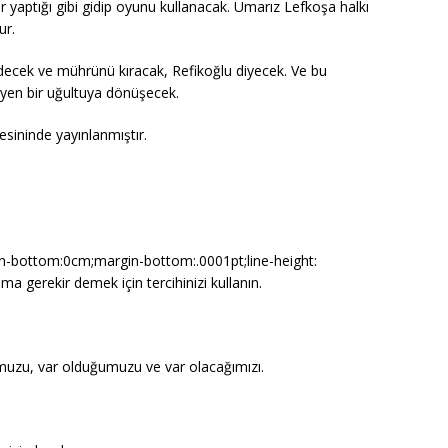
ır yaptığı gibi gidip oyunu kullanacak. Umarız Lefkoşa halkı
ur.
k gidecek ve mührünü kıracak, Refikoğlu diyecek. Ve bu
sleyen bir uğultuya dönüşecek.
sininde yayınlanmıştır.
tom:0cm;margin-bottom:.0001pt;line-height:
a gerekir demek için tercihinizi kullanın.
ğumuzu, var olduğumuzu ve var olacağımızı.