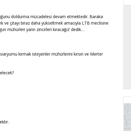
şluğunu doldurma mücadelesi devam etmektedir. Baraka
mek ve çitayı biraz daha yükseltmek amacıyla LTB meclisine
ün mühürleri yarın zincirleri kıracağız’ dedik…
varyumu kırmak isteyenler mühürlerini kırsın ve Merter
gelecek?
ktir.