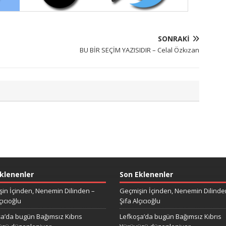
SONRAKI
BU BİR SEÇİM YAZISIDIR – Celal Özkızan
klenenler
Son Eklenenler
in İçinden, Nenemin Dilinden –
Geçmişin İçinden, Nenemin Dilinde
çıcıoğlu
Şifa Alçıcıoğlu
a’da bugün Bağımsız Kıbrıs
Lefkoşa’da bugün Bağımsız Kıbrıs