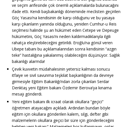
ve seçim arifesinde çok önemli açıklamalarda bulunacağını
ifade etti. Kendi başbakanlığı döneminde meclisten geçirilen
Göç Yasası’na kendisinin de karşı olduğunu ve bu yasaya
karşı çıkanların yanında olduğunu, yeniden Cumhur-u Reis
seçilmesi halinde şu an hükümet eden Cetepe ve Depeuge
hükümetini, Göç Yasası’nı neden kaldırmadıklarıyla ilgili
rahatça eleştirebileceğini getirildi. Eroğlu’na gönül veren
Ubepe tabanı bu açıklamalarından sonra kendisinin “azgın
teke” hastalığına yakalanmış olabileceğini düşünüyor. Sağlık
bakanlığı alarmda!
Çevik kuvvetin müdahalesinin yetersiz kalması sonucu
itfaiye ve sivil savunma teşkilat başkanlığının da devreye
girmesiyle Eğitim Bakanlığı’ndan zorla çıkarılan Serdar
Denktaş yeni Eğitim bakanı Özdemir Berova’ya kınama
mesajı gönderdi.
Yeni eğitim bakanı ilk icraat olarak okullara “geçici”
öğretmen atayacağını açıkladı. Ardından bundan böyle
eğitim için okullara gönderilen kalem, silgi, defter gibi
malzemelerin okullara geçici bir süre için gönderileceğini
belirten yeni bakan:” Malzemeleri hor kullanmayın, onlar