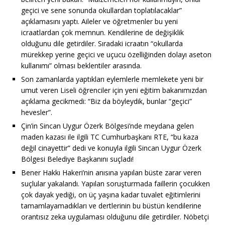
geçici ve sene sonunda okullardan toplatılacaklar”
açıklamasını yaptı. Aileler ve öğretmenler bu yeni
icraatlardan çok memnun. Kendilerine de değişiklik
olduğunu dile getirdiler. Sıradaki icraatın “okullarda
mürekkep yerine geçici ve uçucu özelliğinden dolayı aseton
kullanımı” olması beklentiler arasında.
Son zamanlarda yaptıkları eylemlerle memlekete yeni bir
umut veren Liseli öğrenciler için yeni eğitim bakanımızdan
açıklama gecikmedi: “Biz da böyleydik, bunlar “geçici”
hevesler”.
Çin’in Sincan Uygur Özerk Bölgesi’nde meydana gelen
maden kazası ile ilgili TC Cumhurbaşkanı RTE, “bu kaza
değil cinayettir” dedi ve konuyla ilgili Sincan Uygur Özerk
Bölgesi Belediye Başkanını suçladı!
Bener Hakkı Hakeri’nin anısına yapılan büste zarar veren
suçlular yakalandı. Yapılan soruşturmada faillerin çocukken
çok dayak yediği, on üç yaşına kadar tuvalet eğitimlerini
tamamlayamadıkları ve dertlerinin bu büstün kendilerine
orantısız zeka uygulaması olduğunu dile getirdiler. Nöbetçi