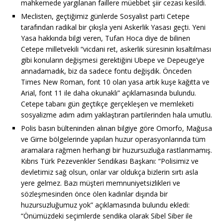
mahkemede yargılanan faillere müebbet şiir cezası kesildi.
Meclisten, geçtiğimiz günlerde Sosyalist parti Cetepe
tarafından radikal bir çıkışla yeni Askerlik Yasası geçti. Yeni
Yasa hakkında bilgi veren, Tufan Hoca diye de bilinen
Cetepe milletvekili “vicdani ret, askerlik süresinin kısaltılması
gibi konuların değişmesi gerektiğini Ubepe ve Depeuge’ye
annadamadık, biz da sadece fontu değişdik. Önceden
Times New Roman, font 10 olan yasa artık kuşe kağıtta ve
Arial, font 11 ile daha okunaklı” açıklamasında bulundu.
Cetepe tabanı gün geçtikçe gerçekleşen ve memleketi
sosyalizme adım adım yaklaştıran partilerinden hala umutlu.
Polis basın bülteninden alınan bilgiye göre Omorfo, Mağusa
ve Girne bölgelerinde yapılan huzur operasyonlarında tüm
aramalara rağmen herhangi bir huzursuzluğa rastlanmamış.
Kıbrıs Türk Pezevenkler Sendikası Başkanı: “Polisimiz ve
devletimiz sağ olsun, onlar var oldukça bizlerin sırtı asla
yere gelmez. Bazı müşteri memnuniyetsizlikleri ve
sözleşmesinden önce ölen kadınlar dışında bir
huzursuzluğumuz yok” açıklamasında bulundu ekledi:
“Önümüzdeki seçimlerde sendika olarak Sibel Siber ile