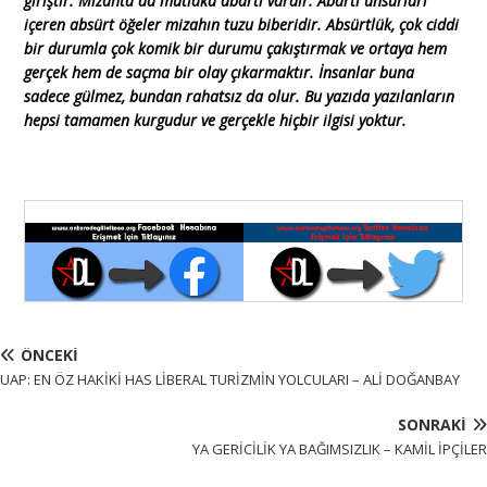
giriştir. Mizahta da mutlaka abartı vardır. Abartı unsurları
içeren absürt öğeler mizahın tuzu biberidir. Absürtlük, çok ciddi
bir durumla çok komik bir durumu çakıştırmak ve ortaya hem
gerçek hem de saçma bir olay çıkarmaktır. İnsanlar buna
sadece gülmez, bundan rahatsız da olur. Bu yazıda yazılanların
hepsi tamamen kurgudur ve gerçekle hiçbir ilgisi yoktur.
ÖNCEKI
UAP: EN ÖZ HAKİKİ HAS LİBERAL TURİZMİN YOLCULARI – ALİ DOĞANBAY
SONRAKI
YA GERİCİLİK YA BAĞIMSIZLIK – KAMİL İPÇİLER