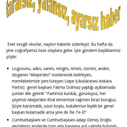
Evet sevgili okurlar, naylon haberle sizlerleyiz. Bu hafta da
yine coğrafyamız taze olaylara gebe. İşte gündem başlıklarımız
şöyle:
Logosunu, adını, sanını, rengini, ismini, cismini, andını,
sloganını “Akepe’den” esinlenerek belirleyen,
memleketimize yeni türeyen Uape (Uluslararası Ankara
Partisi) genel başkanı Fatma Dolmaz yaptığı açıklamada
şunları dile getirdi: “Partimizi kurduk, gururluyuz, her
şeyimizi Akepe’den ithal etmemize rağmen biraz buruğuz.
Şöyle karizmatik, uzun boylu, bukalemun bıyıklı bir genel
başkan bulamadık ama yine de Re-Te-E!”
Cumhurbaşkanı ve Cumhurbaşkanı adayı Derviş Eroğlu
geçtiğimiz günlerde tüm ada basınına acil çağrıda bulundu