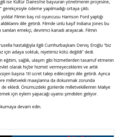
ilgili ise Kültür Dairesi’ne başvuran yönetmenin projesine,
ı” gerekçesiyle ödeme yapılmadığı ortaya çıktı.
mi yolda! Filmin baş rol oyuncusu Harrison Ford yaptığı
ldıklarını dile getirdi. Filmde ünlü kaşif Indiana Jones bu
ğı sanılan emekçi, devrimci kanadı arayacak. Filmin
sella hastalığıyla ilgili Cumhurbaşkanı Derviş Eroğlu “biz
ız için adaya soktuk, niyetimiz kötü değildi” dedi.
eğitim, sağlık, ulaşım gibi hizmetlerden tasarruf etmenin
vlet olarak hiçbir hizmet vermeyeceklerini ve artık
ijen başına 1tl ücret talep edileceğini dile getirdi. Ayrıca
re milletvekili maaşlarına da dokunmak zorunda
de ekledi. Önümüzdeki günlerde milletvekillerinin Maliye
emek için eylem yapacağı uyarısı şimdiden geliyor.
 okumaya devam edin.