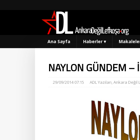
Ana Sayfa
Haberler
▾
Makalele
NAYLON GÜNDEM – İ
29/09/2014 07:15
ADL Yazıları
,
Ankara Değil 