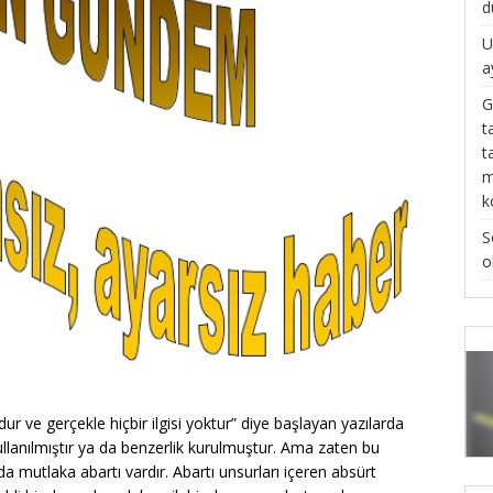
d
U
a
G
t
t
m
k
S
o
r ve gerçekle hiçbir ilgisi yoktur” diye başlayan yazılarda
kullanılmıştır ya da benzerlik kurulmuştur. Ama zaten bu
 da mutlaka abartı vardır. Abartı unsurları içeren absürt