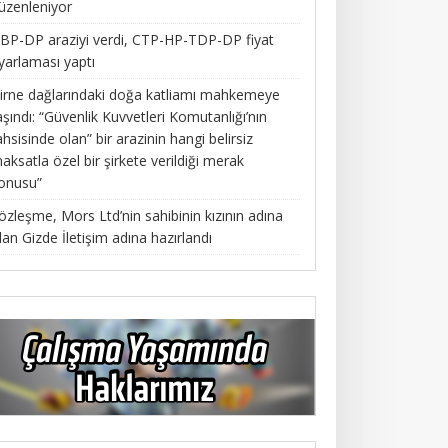
üzenleniyor
BP-DP araziyi verdi, CTP-HP-TDP-DP fiyat
yarlaması yaptı
irne dağlarındaki doğa katliamı mahkemeye
aşındı: “Güvenlik Kuvvetleri Komutanlığı’nın
ahsisinde olan” bir arazinin hangi belirsiz
aksatla özel bir şirkete verildiği merak
onusu”
özleşme, Mors Ltd’nin sahibinin kızının adına
lan Gizde İletişim adına hazırlandı