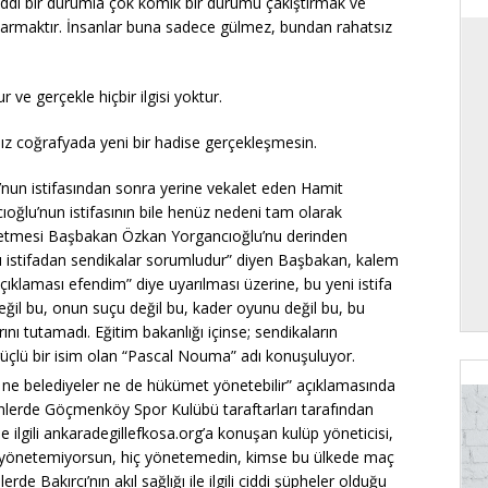
ciddi bir durumla çok komik bir durumu çakıştırmak ve
armaktır. İnsanlar buna sadece gülmez, bundan rahatsız
ve gerçekle hiçbir ilgisi yoktur.
mız coğrafyada yeni bir hadise gerçekleşmesin.
’nun istifasından sonra yerine vekalet eden Hamit
acıoğlu’nun istifasının bile henüz nedeni tam olarak
a etmesi Başbakan Özkan Yorgancıoğlu’nu derinden
“bu istifadan sendikalar sorumludur” diyen Başbakan, kalem
ıklaması efendim” diye uyarılması üzerine, bu yeni istifa
 değil bu, onun suçu değil bu, kader oyunu değil bu, bu
ı tutamadı. Eğitim bakanlığı içinse; sendikaların
 güçlü bir isim olan “Pascal Nouma” adı konuşuluyor.
yu ne belediyeler ne de hükümet yönetebilir” açıklamasında
ünlerde Göçmenköy Spor Kulübü taraftarları tarafından
le ilgili ankaradegillefkosa.org’a konuşan kulüp yöneticisi,
ı yönetemiyorsun, hiç yönetemedin, kimse bu ülkede maç
rde Bakırcı’nın akıl sağlığı ile ilgili ciddi şüpheler olduğu