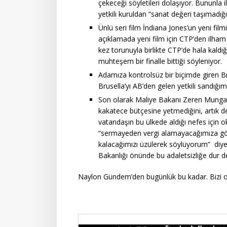
çekeceği söyletileri dolaşıyor. Bununla 
yetkili kuruldan “sanat değeri taşımadığ
Ünlü seri film İndiana Jones’un yeni fil
açıklamada yeni film için CTP’den ilham a
kez torunuyla birlikte CTP’de hala kaldı
muhteşem bir finalle bittiği söyleniyor.
Adamıza kontrolsüz bir biçimde giren Bru
Brusella’yı AB’den gelen yetkili sandığım
Son olarak Maliye Bakanı Zeren Mungan 
kakatece bütçesine yetmediğini, artık de
vatandaşın bu ülkede aldığı nefes için oks
“sermayeden vergi alamayacağımıza gö
kalacağımızı üzülerek söylüyorum” diye 
Bakanlığı önünde bu adaletsizliğe dur d
Naylon Gündem’den bugünlük bu kadar. Bizi