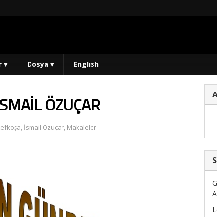
r
▾
Dosya
▾
English
SMAİL ÖZUÇAR
Lefkoşa
,
İsmail Özuçar
,
Makaleler
S
G
A
L