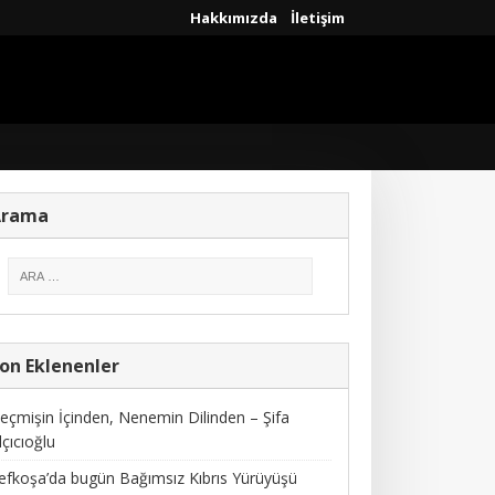
Hakkımızda
İletişim
Arama
on Eklenenler
eçmişin İçinden, Nenemin Dilinden – Şifa
lçıcıoğlu
efkoşa’da bugün Bağımsız Kıbrıs Yürüyüşü