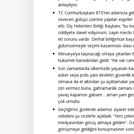
anlaşılıyor.
TC Cumhurbaşkanı RTE’nin adamıza geldi
sevecen gülüşü üzerine yapılan espriler 
etti. Diş Hekimleri Birliği Başkanı; “bu k
ciddiyete davet ediyorum, sayın meclis b
eti sorunu vardır. Derhal birliğimize ba
gülümsemeyle seçimi kazanması olası d
Mesarya’ya taşınacağı ortaya çıkarılan 60
hükümet kanadından geldi: “Ne var canım,
Son zamanlarda ülkemizde yaşanan kadın c
asker veya polis yani devletin güvenlik ku
olmasa da el altından şu açıklamalar ya
izin vermez buna, gahramanlık zamanı değ
yavaş kapansın gabare… aman yani gece 
çok umutlu.
Geçtiğimiz günlerde adamızı ziyaret e
sebebini şu sözlerle açıkladı: “Yeni çeke
medyasından görüş almaya geldim”. Özell
görüşmeye geldiğini konuşmasının sonun