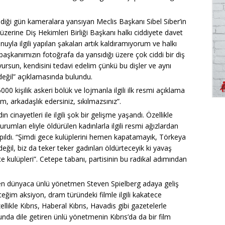
ği gün kameralara yansıyan Meclis Başkanı Sibel Siber’in
üzerine Diş Hekimleri Birliği Başkanı halkı ciddiyete davet
onuyla ilgili yapılan şakaları artık kaldıramıyorum ve halkı
aşkanımızın fotoğrafa da yansıdığı üzere çok ciddi bir diş
şvursun, kendisini tedavi edelim çünkü bu dişler ve aynı
eğil” açıklamasında bulundu.
00 kişilik askeri bölük ve lojmanla ilgili ilk resmi açıklama
 arkadaşlık edersiniz, sıkılmazsınız”.
inayetleri ile ilgili şok bir gelişme yaşandı. Özellikle
rumları eliyle öldürülen kadınlarla ilgili resmi ağızlardan
pıldı. “Şimdi gece kulüplerini hemen kapatamayık, Törkeya
il, biz da teker teker gadınları öldürteceyik ki yavaş
kulüpleri”. Cetepe tabanı, partisinin bu radikal adımından
den dünyaca ünlü yönetmen Steven Spielberg adaya geliş
ceğim aksiyon, dram türündeki filmle ilgili kakatece
ikle Kıbrıs, Haberal Kıbrıs, Havadis gibi gazetelerle
da dile getiren ünlü yönetmenin Kıbrıs’da da bir film