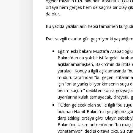
öğeler mizahın tuzu biberidir. Absürtlük, çok 
ortaya hem gerçek hem de saçma bir olay çık
da olur.
Bu yazıda yazılanların hepsi tamamen kurgudur 
Evet sevgili okurlar gün geçmiyor ki yaşadığı
Eğitim eski bakanı Mustafa Arabacıoğlu
Bakırcı’dan da şok bir istifa geldi. Arab
açıklanamamışken, Bakırcı’nın da istif
yaraladı. Konuyla ilgili açıklamasında 
müdürü tarafından “bu geçen istifanın aç
için “onlar yanlış biliyor kimsenin suçu
benim suçum” dedikten sonra gözyaşların
uyarılarına kulak asmayacak, dirayetli,
TC’den gelecek olan su ile ilgili “bu su
bulunan Hamit Bakırcı’nın geçtiğimiz g
darp edildiği ortaya çıktı. Olayın sebebiy
Bakırcı’nın takım antrenörüne “bu maç
yönetemiyor” dediği ortaya çıktı. Şu günle