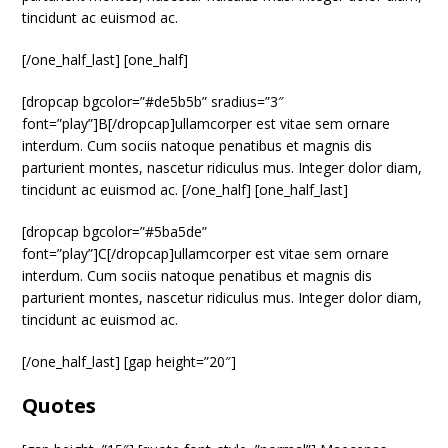
tincidunt ac euismod ac.
[/one_half_last] [one_half]
[dropcap bgcolor=”#de5b5b” sradius=”3″
font=”play”]B[/dropcap]ullamcorper est vitae sem ornare
interdum. Cum sociis natoque penatibus et magnis dis
parturient montes, nascetur ridiculus mus. Integer dolor diam,
tincidunt ac euismod ac. [/one_half] [one_half_last]
[dropcap bgcolor=”#5ba5de”
font=”play”]C[/dropcap]ullamcorper est vitae sem ornare
interdum. Cum sociis natoque penatibus et magnis dis
parturient montes, nascetur ridiculus mus. Integer dolor diam,
tincidunt ac euismod ac.
[/one_half_last] [gap height=”20″]
Quotes