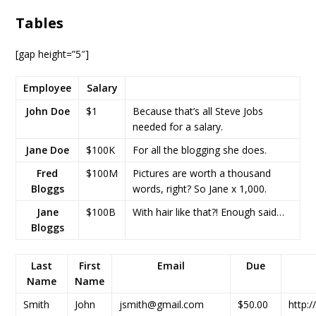
Tables
[gap height=”5″]
Employee
Salary
John Doe
$1
Because that’s all Steve Jobs
needed for a salary.
Jane Doe
$100K
For all the blogging she does.
Fred
$100M
Pictures are worth a thousand
Bloggs
words, right? So Jane x 1,000.
Jane
$100B
With hair like that?! Enough said…
Bloggs
Last
First
Email
Due
Name
Name
Smith
John
jsmith@gmail.com
$50.00
http: