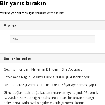
Bir yanıt bırakın
Yorum yapabilmek için
oturum açmalısınız
.
Arama
Son Eklenenler
Geçmişin İçinden, Nenemin Dilinden – Şifa Alçıcıoğlu
Lefkoşa’da bugün Bağımsız Kıbrıs Yürüyüşü düzenleniyor
UBP-DP araziyi verdi, CTP-HP-TDP-DP fiyat ayarlaması yaptı
Girne dağlarındaki doğa katliamı mahkemeye taşındı: “Güvenlik
Kuvvetleri Komutanlığı’nın tahsisinde olan” bir arazinin hangi
belirsiz maksatla özel bir şirkete verildiği merak konusu”