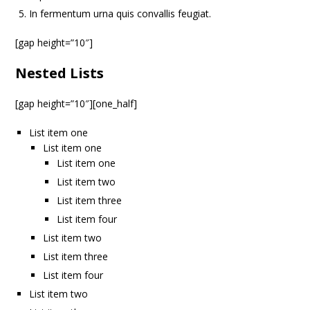
In fermentum urna quis convallis feugiat.
[gap height=”10″]
Nested Lists
[gap height=”10″][one_half]
List item one
List item one
List item one
List item two
List item three
List item four
List item two
List item three
List item four
List item two