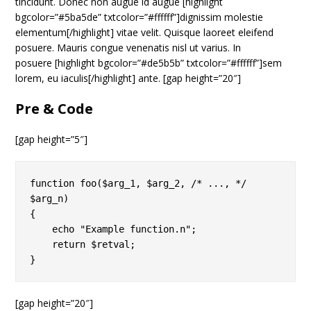
tincidunt. Donec non augue id augue [highlight
bgcolor=”#5ba5de” txtcolor=”#ffffff”]dignissim molestie
elementum[/highlight] vitae velit. Quisque laoreet eleifend
posuere. Mauris congue venenatis nisl ut varius. In
posuere [highlight bgcolor=”#de5b5b” txtcolor=”#ffffff”]sem
lorem, eu iaculis[/highlight] ante. [gap height=”20″]
Pre & Code
[gap height=”5″]
function foo($arg_1, $arg_2, /* ..., */ 
$arg_n)

{

    echo "Example function.n";

    return $retval;

[gap height=”20″]