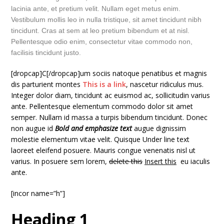
lacinia ante, et pretium velit. Nullam eget metus enim.
Vestibulum mollis leo in nulla tristique, sit amet tincidunt nibh
tincidunt. Cras at sem at leo pretium bibendum et at nisl.
Pellentesque odio enim, consectetur vitae commodo non,
facilisis tincidunt justo.
[dropcap]C[/dropcap]um sociis natoque penatibus et magnis
dis parturient montes
This is a link
, nascetur ridiculus mus.
Integer dolor diam, tincidunt ac euismod ac, sollicitudin varius
ante. Pellentesque elementum commodo dolor sit amet
semper. Nullam id massa a turpis bibendum tincidunt. Donec
non augue id
Bold and emphasize text
augue dignissim
molestie elementum vitae velit. Quisque Under line text
laoreet eleifend posuere. Mauris congue venenatis nisl ut
varius. In posuere sem lorem,
delete this
Insert this
eu iaculis
ante.
[incor name=”h”]
Heading 1