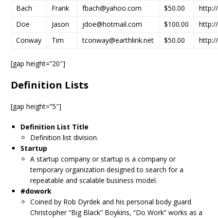
Bach
Frank
fbach@yahoo.com
$50.00
http:
Doe
Jason
jdoe@hotmail.com
$100.00
http:
Conway
Tim
tconway@earthlink.net
$50.00
http:
[gap height=”20″]
Definition Lists
[gap height=”5″]
Definition List Title
Definition list division.
Startup
A startup company or startup is a company or
temporary organization designed to search for a
repeatable and scalable business model.
#dowork
Coined by Rob Dyrdek and his personal body guard
Christopher “Big Black” Boykins, “Do Work” works as a