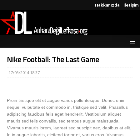
Hakkımızda
İletişim
Nike Football: The Last Game
17/05/2014 18:37
Proin tristique elit et augue varius pellentesque. Donec enim
neque, vulputate et commodo in, tristique sed velit. Phasellus
adipiscing faucibus felis eget hendrerit. Vestibulum aliquet
mauris sed felis convallis, sed tempus augue malesuada.
Vivamus mauris lorem, laoreet sed suscipit nec, dapibus at elit.
In in augue lobortis, eleifend tortor et, varius eros. Vivamus