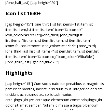
[/one_half_last] [gap height=”20″]
Icon list 1640+
[gap height=”15″] [one_third][list list_items=”list item,list
item,list item,list item,list item” icon=”fa-icon-ok”
icon_color=”#92ca1a”][/one_third] [one_third][list
list_items=”list item,list item,list item,list item,list item”
icon=”fa-icon-remove” icon_color=”#de5b5b”][/one_third]
[one_third_last][list list_items=”list item,list item,list item,list
item,list item” icon=”fa-icon-cog” icon_color=”#5ba5de”]
[/one_third_last] [gap height=”20″]
Highlights
[gap height=”15″] Cum sociis natoque penatibus et magnis dis
parturient montes, nascetur ridiculus mus. Integer dolor diam,
tincidunt ac euismod ac, sollicitudin varius
ante. [highlight]Pellentesque elementum commodo[/highlight]
dolor sit amet semper. Nullam id massa a turpis bibendum