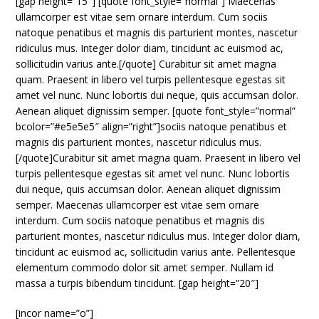
[gap height=”15″] [quote font_style=”normal”] Maecenas
ullamcorper est vitae sem ornare interdum. Cum sociis
natoque penatibus et magnis dis parturient montes, nascetur
ridiculus mus. Integer dolor diam, tincidunt ac euismod ac,
sollicitudin varius ante.[/quote] Curabitur sit amet magna
quam. Praesent in libero vel turpis pellentesque egestas sit
amet vel nunc. Nunc lobortis dui neque, quis accumsan dolor.
Aenean aliquet dignissim semper. [quote font_style=”normal”
bcolor=”#e5e5e5″ align=”right”]sociis natoque penatibus et
magnis dis parturient montes, nascetur ridiculus mus.
[/quote]Curabitur sit amet magna quam. Praesent in libero vel
turpis pellentesque egestas sit amet vel nunc. Nunc lobortis
dui neque, quis accumsan dolor. Aenean aliquet dignissim
semper. Maecenas ullamcorper est vitae sem ornare
interdum. Cum sociis natoque penatibus et magnis dis
parturient montes, nascetur ridiculus mus. Integer dolor diam,
tincidunt ac euismod ac, sollicitudin varius ante. Pellentesque
elementum commodo dolor sit amet semper. Nullam id
massa a turpis bibendum tincidunt. [gap height=”20″]
[incor name=”o”]