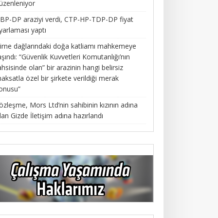
üzenleniyor
BP-DP araziyi verdi, CTP-HP-TDP-DP fiyat
yarlaması yaptı
irne dağlarındaki doğa katliamı mahkemeye
aşındı: “Güvenlik Kuvvetleri Komutanlığı’nın
ahsisinde olan” bir arazinin hangi belirsiz
aksatla özel bir şirkete verildiği merak
onusu”
özleşme, Mors Ltd’nin sahibinin kızının adına
lan Gizde İletişim adına hazırlandı