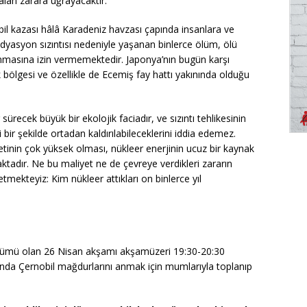
 alan zarara uğrayacaktır.
 kazası hâlâ Karadeniz havzası çapında insanlara ve
yasyon sızıntısı nedeniyle yaşanan binlerce ölüm, ölü
anmasına izin vermemektedir. Japonya’nın bugün karşı
k bölgesi ve özellikle de Ecemiş fay hattı yakınında olduğu
r sürecek büyük bir ekolojik faciadır, ve sızıntı tehlikesinin
ir şekilde ortadan kaldırılabileceklerini iddia edemez.
yetinin çok yüksek olması, nükleer enerjinin ucuz bir kaynak
ktadır. Ne bu maliyet ne de çevreye verdikleri zararın
ekteyiz: Kim nükleer attıkları on binlerce yıl
ıldönümü olan 26 Nisan akşamı akşamüzeri 19:30-20:30
fında Çernobil mağdurlarını anmak için mumlarıyla toplanıp