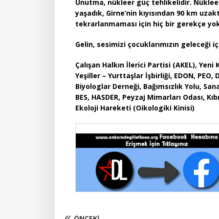
Unutma, nükleer güç tehlikelidir. Nüklee
yaşadık, Girne’nin kıyısından 90 km uza
tekrarlanmaması için hiç bir gerekçe yok
Gelin, sesimizi çocuklarımızın geleceği iç
Çalışan Halkın İlerici Partisi (AKEL), Yeni K
Yeşiller – Yurttaşlar İşbirliği, EDON, PEO
Biyologlar Derneği, Bağımsızlık Yolu, Sana
BES, HASDER, Peyzaj Mimarları Odası, Kıbr
Ekoloji Hareketi (Oikologiki Kinisi)
ÖNCEKI