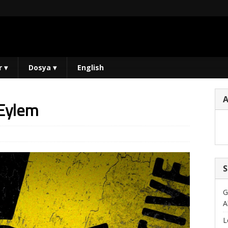
r
▾
Dosya
▾
English
 Eylem
S
G
A
L