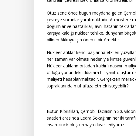
santralin çevresindeki onlarca kilometrelik bir
Otuz sene önce bugün meydana gelen Çernobil
çevreye sorunlar yaratmaktadır. Atmosfere rad
doğumlar ve hastalıklar, aynı hatanın tekrarl
karşıya kaldığı nükleer tehlike, dünyanın birço
bilinen Akkuyu için önemli bir örnektir.
Nükleer atıklar kendi başlarına etkileri yüzyılla
her zaman var olması nedeniyle kimse güvenli b
Nükleer atıkların ortadan kaldırılmasının mali
olduğu yönündeki iddialara bir yanıt oluşturma
maliyeti hesaplanmaktadır. Gerçekten merak etm
topraklarında muhafaza etmek isteyebilir?
Bütün Kıbrıslıları, Çernobil faciasının 30. y
saatleri arasında Ledra Sokağının her iki tara
insan zincir oluşturmaya davet ediyoruz.