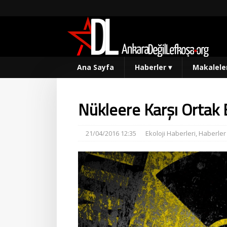
Ana Sayfa
Haberler
▾
Makalele
Nükleere Karşı Ortak
21/04/2016 12:35
Ekoloji Haberleri
,
Haberler