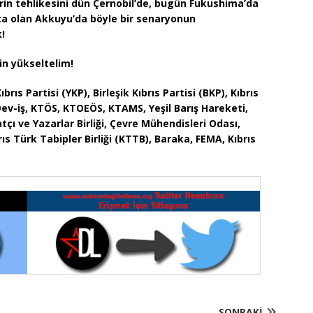
rin tehlikesini dün Çernobil’de, bugün Fukushima’da
kta olan Akkuyu’da böyle bir senaryonun
!
in yükseltelim!
ıbrıs Partisi (YKP), Birleşik Kıbrıs Partisi (BKP), Kıbrıs
, Dev-iş, KTÖS, KTOEÖS, KTAMS, Yeşil Barış Hareketi,
tçı ve Yazarlar Birliği, Çevre Mühendisleri Odası,
ıs Türk Tabipler Birliği (KTTB), Baraka, FEMA, Kıbrıs
SONRAKI