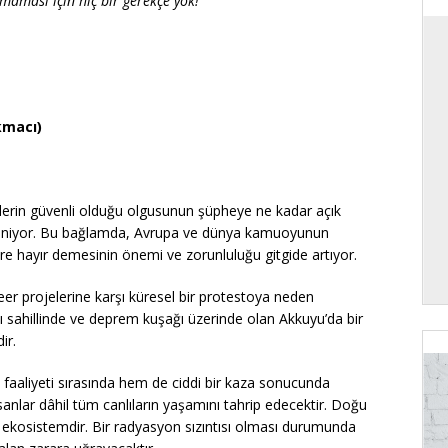
maması için hiç bir gerekçe yok!
kmacı)
allerin güvenli olduğu olgusunun şüpheye ne kadar açık
çleniyor. Bu bağlamda, Avrupa ve dünya kamuoyunun
lere hayır demesinin önemi ve zorunluluğu gitgide artıyor.
eer projelerine karşı küresel bir protestoya neden
rşı sahillinde ve deprem kuşağı üzerinde olan Akkuyu’da bir
ir.
 faaliyeti sırasında hem de ciddi bir kaza sonucunda
anlar dâhil tüm canlıların yaşamını tahrip edecektir. Doğu
r ekosistemdir. Bir radyasyon sızıntısı olması durumunda