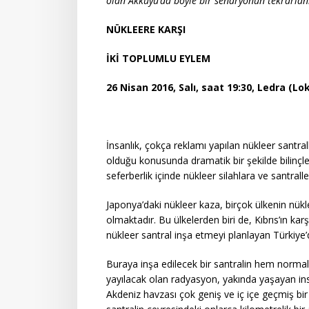
olan Akkuyu’da böyle bir senaryonun tekrarlan
NÜKLEERE KARŞI
İKİ TOPLUMLU EYLEM
26 Nisan 2016, Salı, saat 19:30, Ledra (Lo
İnsanlık, çokça reklamı yapılan nükleer santr
olduğu konusunda dramatik bir şekilde bilin
seferberlik içinde nükleer silahlara ve santral
Japonya’daki nükleer kaza, birçok ülkenin nükl
olmaktadır. Bu ülkelerden biri de, Kıbrıs’ın ka
nükleer santral inşa etmeyi planlayan Türkiye’d
Buraya inşa edilecek bir santralin hem normal
yayılacak olan radyasyon, yakında yaşayan ins
Akdeniz havzası çok geniş ve iç içe geçmiş bi