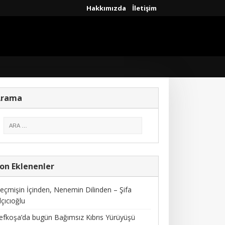
Hakkımızda
İletişim
Arama
on Eklenenler
eçmişin İçinden, Nenemin Dilinden – Şifa
lçıcıoğlu
efkoşa’da bugün Bağımsız Kıbrıs Yürüyüşü