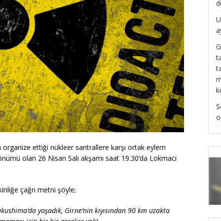
d
U
a
G
t
t
m
k
S
o
organize ettiği nükleer santrallere karşı ortak eylem
ldönümü olan 26 Nisan Salı akşamı saat 19.30’da Lokmacı
kinliğe çağrı metni şöyle;
ukushima’da yaşadık, Girne’nin kıyısından 90 km uzakta