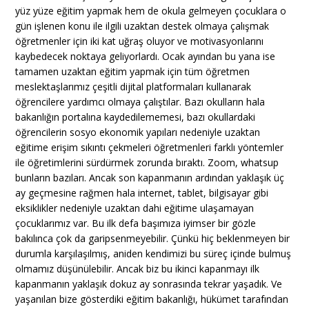
yüz yüze eğitim yapmak hem de okula gelmeyen çocuklara o
gün işlenen konu ile ilgili uzaktan destek olmaya çalışmak
öğretmenler için iki kat uğraş oluyor ve motivasyonlarını
kaybedecek noktaya geliyorlardı. Ocak ayından bu yana ise
tamamen uzaktan eğitim yapmak için tüm öğretmen
meslektaşlarımız çeşitli dijital platformaları kullanarak
öğrencilere yardımcı olmaya çalıştılar. Bazı okulların hala
bakanlığın portalına kaydedilememesi, bazı okullardaki
öğrencilerin sosyo ekonomik yapıları nedeniyle uzaktan
eğitime erişim sıkıntı çekmeleri öğretmenleri farklı yöntemler
ile öğretimlerini sürdürmek zorunda bıraktı. Zoom, whatsup
bunların bazıları. Ancak son kapanmanın ardından yaklaşık üç
ay geçmesine rağmen hala internet, tablet, bilgisayar gibi
eksiklikler nedeniyle uzaktan dahi eğitime ulaşamayan
çocuklarımız var. Bu ilk defa başımıza iyimser bir gözle
bakılınca çok da garipsenmeyebilir. Çünkü hiç beklenmeyen bir
durumla karşılaşılmış, aniden kendimizi bu süreç içinde bulmuş
olmamız düşünülebilir. Ancak biz bu ikinci kapanmayı ilk
kapanmanın yaklaşık dokuz ay sonrasında tekrar yaşadık. Ve
yaşanılan bize gösterdiki eğitim bakanlığı, hükümet tarafından