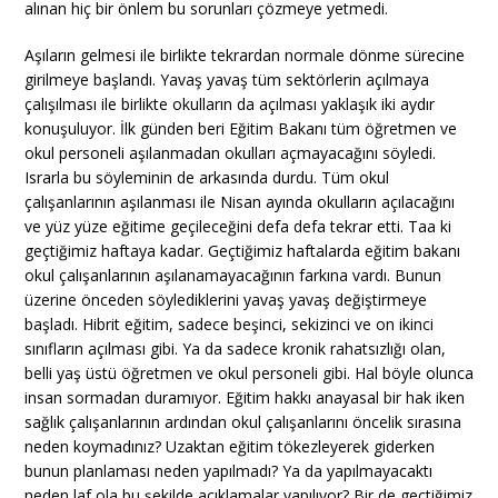
alınan hiç bir önlem bu sorunları çözmeye yetmedi.
Aşıların gelmesi ile birlikte tekrardan normale dönme sürecine
girilmeye başlandı. Yavaş yavaş tüm sektörlerin açılmaya
çalışılması ile birlikte okulların da açılması yaklaşık iki aydır
konuşuluyor. İlk günden beri Eğitim Bakanı tüm öğretmen ve
okul personeli aşılanmadan okulları açmayacağını söyledi.
Israrla bu söyleminin de arkasında durdu. Tüm okul
çalışanlarının aşılanması ile Nisan ayında okulların açılacağını
ve yüz yüze eğitime geçileceğini defa defa tekrar etti. Taa ki
geçtiğimiz haftaya kadar. Geçtiğimiz haftalarda eğitim bakanı
okul çalışanlarının aşılanamayacağının farkına vardı. Bunun
üzerine önceden söylediklerini yavaş yavaş değiştirmeye
başladı. Hibrit eğitim, sadece beşinci, sekizinci ve on ikinci
sınıfların açılması gibi. Ya da sadece kronik rahatsızlığı olan,
belli yaş üstü öğretmen ve okul personeli gibi. Hal böyle olunca
insan sormadan duramıyor. Eğitim hakkı anayasal bir hak iken
sağlık çalışanlarının ardından okul çalışanlarını öncelik sırasına
neden koymadınız? Uzaktan eğitim tökezleyerek giderken
bunun planlaması neden yapılmadı? Ya da yapılmayacaktı
neden laf ola bu şekilde açıklamalar yapılıyor? Bir de geçtiğimiz