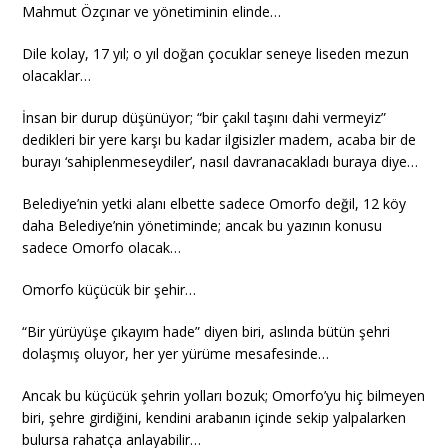
Mahmut Özçınar ve yönetiminin elinde…
Dile kolay, 17 yıl; o yıl doğan çocuklar seneye liseden mezun
olacaklar…
İnsan bir durup düşünüyor; “bir çakıl taşını dahi vermeyiz”
dedikleri bir yere karşı bu kadar ilgisizler madem, acaba bir de
burayı ‘sahiplenmeseydiler’, nasıl davranacakladı buraya diye…
Belediye’nin yetki alanı elbette sadece Omorfo değil, 12 köy
daha Belediye’nin yönetiminde; ancak bu yazının konusu
sadece Omorfo olacak…
Omorfo küçücük bir şehir…
“Bir yürüyüşe çıkayım hade” diyen biri, aslında bütün şehri
dolaşmış oluyor, her yer yürüme mesafesinde…
Ancak bu küçücük şehrin yolları bozuk; Omorfo’yu hiç bilmeyen
biri, şehre girdiğini, kendini arabanın içinde sekip yalpalarken
bulursa rahatça anlayabilir…