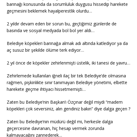
barınağı konusunda da sorumluluk duygusu hissedip harekete
geçmesini beklemek hayalperestlik olurdu…
2 yıldır devam eden bir sorun bu, geçtiğimiz günlerde de
basında ve sosyal medyada bol bol yer aldı…
Belediye köpekleri barınağa almak adı altında katlediyor ya da
aç susuz bir şekilde ölüme terk ediyor…
2 yıl önce de köpekler zehirlenmişti üstelik, iki tanesi de yavru…
Zehirlemede kullanılan iğneli ilaç bir tek Belediye’de olmasına
rağmen, pişkinlikte sınır tanımayan Belediye yönetimi, elbette
harekete geçme ihtiyacı hissetmemişti…
Zaten bu Belediye’nin Başkan’ı Özçınar değil miydi “madem
köpekleri çok seversiniz, alın gendiniz bakın” diye dalga geçen ?
Zaten bu Belediye’nin müdürü değil mi, herkesle dalga
geçercesine davranan, hiç hesap vermek zorunda
kalmayacağını zannederek…