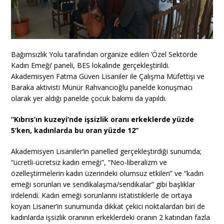
Bağımsızlık Yolu tarafından organize edilen ‘Özel Sektörde
Kadın Emeği’ paneli, BES lokalinde gerçekleştirildi.
Akademisyen Fatma Güven Lisaniler ile Çalışma Müfettişi ve
Baraka aktivisti Münür Rahvancıoğlu panelde konuşmacı
olarak yer aldığı panelde çocuk bakımı da yapıldı.
“Kıbrıs’ın kuzeyi’nde işsizlik oranı erkeklerde yüzde
5’ken, kadınlarda bu oran yüzde 12”
Akademisyen Lisaniler’in panelled gerçekleştirdiği sunumda;
“ücretli-ücretsiz kadın emeği”, “Neo-liberalizm ve
özelleştirmelerin kadın üzerindeki olumsuz etkileri” ve “kadın
emeği sorunları ve sendikalaşma/sendikalar” gibi başlıklar
irdelendi. Kadın emeği sorunlarını istatistiklerle de ortaya
koyan Lisaner’in sunumunda dikkat çekici noktalardan biri de
kadınlarda işsizlik oranının erkeklerdeki oranın 2 katından fazla