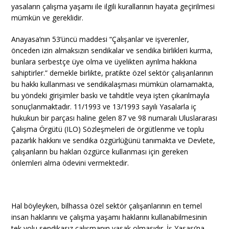
yasaların çalışma yaşamı ile ilgili kurallarının hayata geçirilmesi
mümkün ve gereklidir.
Anayasa’nın 53’üncü maddesi “Çalışanlar ve işverenler,
önceden izin almaksızın sendikalar ve sendika birlikleri kurma,
bunlara serbestçe üye olma ve üyelikten ayrılma hakkına
sahiptirler.” demekle birlikte, pratikte özel sektör çalışanlarının
bu hakkı kullanması ve sendikalaşması mümkün olamamakta,
bu yöndeki girişimler baskı ve tahditle veya işten çıkarılmayla
sonuçlanmaktadır. 11/1993 ve 13/1993 sayılı Yasalarla iç
hukukun bir parçası haline gelen 87 ve 98 numaralı Uluslararası
Çalışma Örgütü (ILO) Sözleşmeleri de örgütlenme ve toplu
pazarlık hakkını ve sendika özgürlüğünü tanımakta ve Devlete,
çalışanların bu hakları özgürce kullanması için gereken
önlemleri alma ödevini vermektedir.
Hal böyleyken, bilhassa özel sektör çalışanlarının en temel
insan haklarını ve çalışma yaşamı haklarını kullanabilmesinin
tek yolu sendikasız çalışmanın yasak olmasıdır. İş Yasası’na