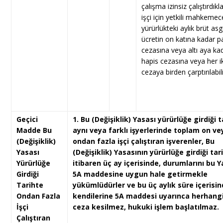
çalışma izinsiz çalıştırdıkl
işçi için yetkili mahkemec
yürürlükteki aylık brüt asg
ücretin on katına kadar p
cezasına veya altı aya ka
hapis cezasına veya her ik
cezaya birden çarptırılabili
Geçici
1. Bu (Değişiklik) Yasası yürürlüğe girdiği 
Madde Bu
aynı veya farklı işyerlerinde toplam on ve
(Değişiklik)
ondan fazla işçi çalıştıran işverenler, Bu
Yasası
(Değişiklik) Yasasının yürürlüğe girdiği tar
Yürürlüğe
itibaren üç ay içerisinde, durumlarını bu 
Girdiği
5A maddesine uygun hale getirmekle
Tarihte
yükümlüdürler ve bu üç aylık süre içerisi
Ondan Fazla
kendilerine 5A maddesi uyarınca herhangi
İşçi
ceza kesilmez, hukuki işlem başlatılmaz.
Çalıştıran