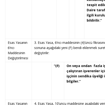
tespit edil
Daire tara
ilgili kurul
bildirilir.”
Esas Yasanın
3. Esas Yasa, 6’ncı maddesinin (4)’üncü fıkrasın
6’ncı
sonuna aşağıdaki yeni (F) bendi eklenmek suret
Maddesinin
değiştirilir:
Değiştirilmesi
“(F)
On veya ondan fazla i
çalıştıran işverenler iç
işçinin sendika üyeliği il
bilgiler.”
Esas Yasanın
4. Esas Yasa, 10’uncu maddesine aşağıdaki yen