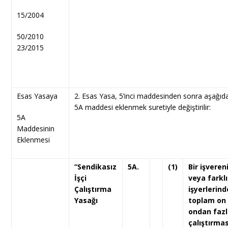
15/2004
50/2010
23/2015
Esas Yasaya
2. Esas Yasa, 5’inci maddesinden sonra aşağıda
5A maddesi eklenmek suretiyle değiştirilir:
5A
Maddesinin
Eklenmesi
“Sendikasız
5A.
(1)
Bir işveren
İşçi
veya farklı
Çalıştırma
işyerlerind
Yasağı
toplam on
ondan fazla
çalıştırmas