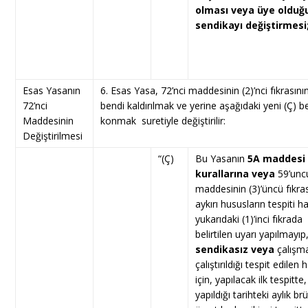
olması veya üye olduğ
sendikayı değiştirmesi
Esas Yasanın
6. Esas Yasa, 72’nci maddesinin (2)’nci fıkrasının
72’nci
bendi kaldırılmak ve yerine aşağıdaki yeni (Ç) b
Maddesinin
konmak suretiyle değiştirilir:
Değiştirilmesi
“(Ç)
Bu Yasanın
5A maddesi
kurallarına
veya
59’unc
maddesinin (3)’üncü fıkra
aykırı hususların tespiti ha
yukarıdaki (1)’inci fıkrada
belirtilen uyarı yapılmayıp
sendikasız veya
çalışma
çalıştırıldığı tespit edilen h
için, yapılacak ilk tespitte,
yapıldığı tarihteki aylık br