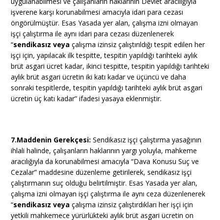
uygulanabilmesi ve çalışanların haklarının Devlet aracılığıyla
işverene karşı korunabilmesi amacıyla idari para cezası
öngörülmüştür. Esas Yasada yer alan, çalışma izni olmayan
işçi çalıştırma ile aynı idari para cezası düzenlenerek
“
sendikasız veya
çalışma izinsiz çalıştırıldığı tespit edilen her
işçi için, yapılacak ilk tespitte, tespitin yapıldığı tarihteki aylık
brüt asgari ücret kadar, ikinci tespitte, tespitin yapıldığı tarihteki
aylık brüt asgari ücretin iki katı kadar ve üçüncü ve daha
sonraki tespitlerde, tespitin yapıldığı tarihteki aylık brüt asgari
ücretin üç katı kadar” ifadesi yasaya eklenmiştir.
7.Maddenin Gerekçesi:
Sendikasız işçi çalıştırma yasağının
ihlali halinde, çalışanların haklarının yargı yoluyla, mahkeme
aracılığıyla da korunabilmesi amacıyla “Dava Konusu Suç ve
Cezalar” maddesine düzenleme getirilerek, sendikasız işçi
çalıştırmanın suç olduğu belirtilmiştir. Esas Yasada yer alan,
çalışma izni olmayan işçi çalıştırma ile aynı ceza düzenlenerek
“
sendikasız veya
çalışma izinsiz çalıştırdıkları her işçi için
yetkili mahkemece yürürlükteki aylık brüt asgari ücretin on