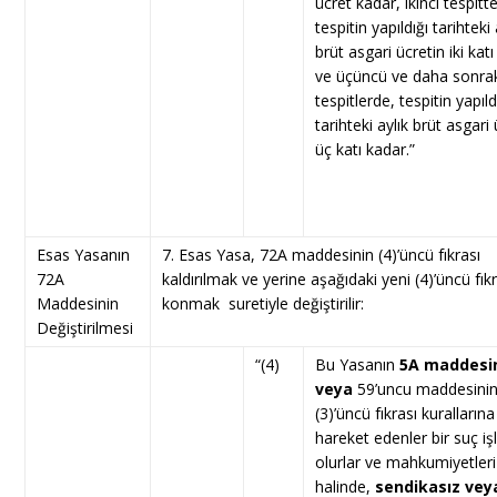
ücret kadar, ikinci tespitte
tespitin yapıldığı tarihteki 
brüt asgari ücretin iki kat
ve üçüncü ve daha sonra
tespitlerde, tespitin yapıld
tarihteki aylık brüt asgari 
üç katı kadar.”
Esas Yasanın
7. Esas Yasa, 72A maddesinin (4)’üncü fıkrası
72A
kaldırılmak ve yerine aşağıdaki yeni (4)’üncü fık
Maddesinin
konmak suretiyle değiştirilir:
Değiştirilmesi
“(4)
Bu Yasanın
5A maddesi
veya
59’uncu maddesini
(3)’üncü fıkrası kurallarına
hareket edenler bir suç iş
olurlar ve mahkumiyetleri
halinde,
sendikasız vey