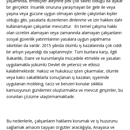
yaşamında, emekçiler aleyhine pek çok sıkıntı olduğu da aşikar
bir gerçektir. İnsanlık onuruna yaraşmayan bir gelir ile veya
yaşına veya gücüne uygun olmayan işlerde çalıştırılan kişiler
olduğu gibi, yasalarla düzenlenen dinlenme ve izin hakkını dahi
kullanamayan çalışanlar mevcuttur. En temel çalışma hakkı
olan ücretini alamayan veya zamanında alamayan çalışanların
sosyal güvenlik yatırımlarının yasalara uygun yapılmama
sıkıntıları da vardır. 2015 yılında ölümlü iş kazalarında çok ciddi
bir artışın yaşandığı da saptanmıştır. Tüm bunlara karşı, ilgili
Bakanlık, Daire ve kurumlarıyla mücadele etmekle ve yasaları
uygulamakla yükümlü Devlet de yetersiz ve etkisiz
kalabilmektedir. Haksız ve hukuksuz işten çıkarmalar, ölümle
veya kalıcı sakatlıklarla sonuçlanan iş kazaları, işyerinde
uygulanan mobbing, taciz ve benzeri konular sıklıkla
kamuoyunun gündemini oluşturmakta ve mevcut girişimler, bu
sorunları çözüme ulaştırmamaktadır.
Bu nedenlerle, çalışanların haklarını korumak ve iş huzurunu
sağlamak amacını taşıyan örgütler aracılığıyla, Anayasa ve