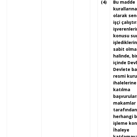
(4)
Bu madde
kurallarına
olarak sen
işçi çalıştı
işverenleri
konusu su
işledikleri
sabit olma
halinde, bir
içinde Dev
Devlete bağ
resmi kuru
ihalelerine
katılma
başvuruları,
makamlar
tarafından
herhangi b
işleme ko
İhaleye
katılamay