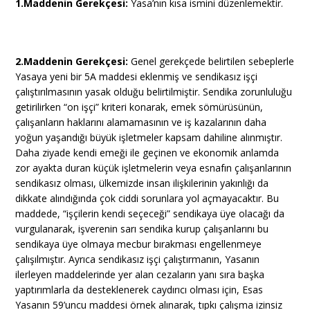
1.Maddenin Gerekçesi:
Yasa’nın kısa ismini düzenlemektir.
2.Maddenin Gerekçesi:
Genel gerekçede belirtilen sebeplerle
Yasaya yeni bir 5A maddesi eklenmiş ve sendikasız işçi
çalıştırılmasının yasak olduğu belirtilmiştir. Sendika zorunluluğu
getirilirken “on işçi” kriteri konarak, emek sömürüsünün,
çalışanların haklarını alamamasının ve iş kazalarının daha
yoğun yaşandığı büyük işletmeler kapsam dahiline alınmıştır.
Daha ziyade kendi emeği ile geçinen ve ekonomik anlamda
zor ayakta duran küçük işletmelerin veya esnafın çalışanlarının
sendikasız olması, ülkemizde insan ilişkilerinin yakınlığı da
dikkate alındığında çok ciddi sorunlara yol açmayacaktır. Bu
maddede, “işçilerin kendi seçeceği” sendikaya üye olacağı da
vurgulanarak, işverenin sarı sendika kurup çalışanlarını bu
sendikaya üye olmaya mecbur bırakması engellenmeye
çalışılmıştır. Ayrıca sendikasız işçi çalıştırmanın, Yasanın
ilerleyen maddelerinde yer alan cezaların yanı sıra başka
yaptırımlarla da desteklenerek caydırıcı olması için, Esas
Yasanın 59’uncu maddesi örnek alınarak, tıpkı çalışma izinsiz