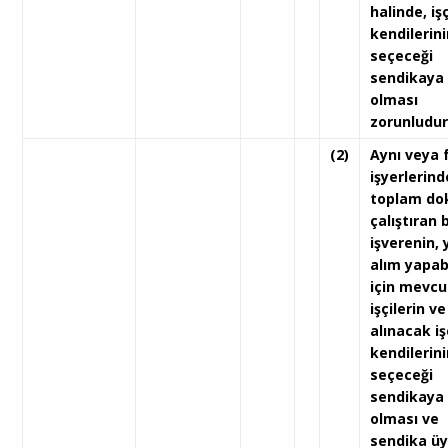
halinde, işç
kendilerini
seçeceği
sendikaya
olması
zorunludur
(2)
Aynı veya f
işyerlerind
toplam dok
çalıştıran b
işverenin, 
alım yapab
için mevcu
işçilerin ve
alınacak iş
kendilerini
seçeceği
sendikaya
olması ve
sendika üy