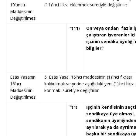
10’uncu
(11)’inci fıkra eklenmek suretiyle değiştirilir:
Maddesinin
Değiştirilmesi
“(11)
On veya ondan fazla i
çalıştıran işverenler iç
işçinin sendika üyeliği il
bilgiler.”
Esas Yasanın
5. Esas Yasa, 16’ncı maddesinin (1)’inci fıkrası
16’ncı
kaldırılmak ve yerine aşağıdaki yeni (1)’nci fıkra
Maddesinin
konmak suretiyle değiştirilir:
Değiştirilmesi
“(1)
İşçinin kendisinin seçti
sendikaya üye olması, 
sendikanın üyeliğinde
ayrılarak ya da ayrılm
başka bir sendikaya ü