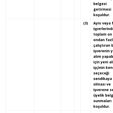
belgesi
getirmesi
koşuldur.
(3)
Aynı veya f
işyerlerind
toplam on
ondan fazla
çalıştıran b
işverenin y
alım yapab
için yeni a
işçinin ken
seçeceği
sendikaya
olması ve
işverene s
üyelik bel
sunmaları
koşuldur.