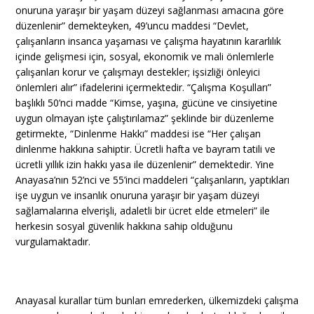
onuruna yaraşır bir yaşam düzeyi sağlanması amacına göre
düzenlenir” demekteyken, 49’uncu maddesi “Devlet,
çalışanların insanca yaşaması ve çalışma hayatının kararlılık
içinde gelişmesi için, sosyal, ekonomik ve mali önlemlerle
çalışanları korur ve çalışmayı destekler; işsizliği önleyici
önlemleri alır” ifadelerini içermektedir. “Çalışma Koşulları”
başlıklı 50’nci madde “Kimse, yaşına, gücüne ve cinsiyetine
uygun olmayan işte çalıştırılamaz” şeklinde bir düzenleme
getirmekte, “Dinlenme Hakkı” maddesi ise “Her çalışan
dinlenme hakkına sahiptir. Ücretli hafta ve bayram tatili ve
ücretli yıllık izin hakkı yasa ile düzenlenir” demektedir. Yine
Anayasa’nın 52’nci ve 55’inci maddeleri “çalışanların, yaptıkları
işe uygun ve insanlık onuruna yaraşır bir yaşam düzeyi
sağlamalarına elverişli, adaletli bir ücret elde etmeleri” ile
herkesin sosyal güvenlik hakkına sahip olduğunu
vurgulamaktadır.
Anayasal kurallar tüm bunları emrederken, ülkemizdeki çalışma