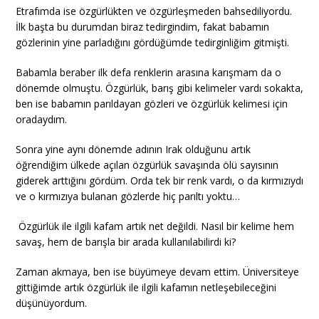
Etrafımda ise özgürlükten ve özgürleşmeden bahsediliyordu.
İlk başta bu durumdan biraz tedirgindim, fakat babamın
gözlerinin yine parladığını gördüğümde tedirginliğim gitmişti.
Babamla beraber ilk defa renklerin arasına karışmam da o
dönemde olmuştu. Özgürlük, barış gibi kelimeler vardı sokakta,
ben ise babamın parıldayan gözleri ve özgürlük kelimesi için
oradaydım.
Sonra yine aynı dönemde adının Irak olduğunu artık
öğrendiğim ülkede açılan özgürlük savaşında ölü sayısının
giderek arttığını gördüm. Orda tek bir renk vardı, o da kırmızıydı
ve o kırmızıya bulanan gözlerde hiç parıltı yoktu…
Özgürlük ile ilgili kafam artık net değildi. Nasıl bir kelime hem
savaş, hem de barışla bir arada kullanılabilirdi ki?
Zaman akmaya, ben ise büyümeye devam ettim. Üniversiteye
gittiğimde artık özgürlük ile ilgili kafamın netleşebileceğini
düşünüyordum.