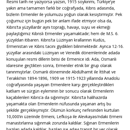
Resmi tarih ne yazıyorsa yazsın, 1915 soykırımı, Türkiye’ye
yakın ama tamamen farklı bir coğrafyada, Kıbrıs adasında,
bizlerin Ermeniler ile yolumuzu yoğun olarak kesiştirmiştir. Pek
çoğumuz için bugün pek bir anlam ifade etmiyor olsa da,
Kıbrıs’ta yüzyıllardır aynı toprağı, havayı, suyu ve ekmeği
paylaştığımız Kıbrıslı Ermeniler yaşamaktadır; hem de M.S. 6.
yüzyıldan itibaren. Kıbrıs’ta Lüzinyan krallarının Kudüs,
Ermenistan ve Kıbrıs tacını giydikleri bilinmektedir. Ayrıca 12-16.
yüzyıllar arasındaki Lüzinyan ve Venedik dönemlerinde adada
konuşulan resmi dillerin birisi de Ermenice idi. Ada, Osmanlı
idaresine geçtikten sonra, Ermeniler etnik bir grup olarak
tanınmıştırlar. Osmanlı döneminde Abdülhamit ile İttihat ve
Terakki’nin 1894-1896, 1909 ve 1915-1923 yıllarında Anadolu
coğrafyasında yaşayan Ermenilere karşı gerçekleştirdikleri
katliam ve sürgün eyleminin bir sonucu olarak Ermenilerin
kaçabilenleri Kıbrıs’a da sığınmıştır. Kıbrıs’ta halihazırda
yaşamakta olan Ermenilerin nüfusunda yaşanan artış bu
şekilde gerçekleşmiştir. Ölümün korkunç nefesinden kurtulan
10,000’in üzerinde Ermeni, Lefkoşa ile Alevkayası’ndaki Ermeni
manastırlarına sığınmak zorunda kaldılar. Sığınan Ermenilerin
bazıları adada kaldılar, bazıları ise adayı transit bir yer olarak