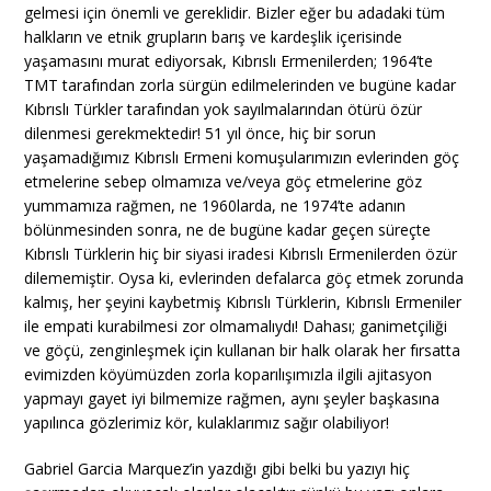
gelmesi için önemli ve gereklidir. Bizler eğer bu adadaki tüm
halkların ve etnik grupların barış ve kardeşlik içerisinde
yaşamasını murat ediyorsak, Kıbrıslı Ermenilerden; 1964’te
TMT tarafından zorla sürgün edilmelerinden ve bugüne kadar
Kıbrıslı Türkler tarafından yok sayılmalarından ötürü özür
dilenmesi gerekmektedir! 51 yıl önce, hiç bir sorun
yaşamadığımız Kıbrıslı Ermeni komuşularımızın evlerinden göç
etmelerine sebep olmamıza ve/veya göç etmelerine göz
yummamıza rağmen, ne 1960larda, ne 1974’te adanın
bölünmesinden sonra, ne de bugüne kadar geçen süreçte
Kıbrıslı Türklerin hiç bir siyasi iradesi Kıbrıslı Ermenilerden özür
dilememiştir. Oysa ki, evlerinden defalarca göç etmek zorunda
kalmış, her şeyini kaybetmiş Kıbrıslı Türklerin, Kıbrıslı Ermeniler
ile empati kurabilmesi zor olmamalıydı! Dahası; ganimetçiliği
ve göçü, zenginleşmek için kullanan bir halk olarak her fırsatta
evimizden köyümüzden zorla koparılışımızla ilgili ajitasyon
yapmayı gayet iyi bilmemize rağmen, aynı şeyler başkasına
yapılınca gözlerimiz kör, kulaklarımız sağır olabiliyor!
Gabriel Garcia Marquez’in yazdığı gibi belki bu yazıyı hiç