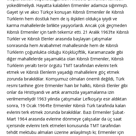
yokedilmeliydi. Hayatta kalabilen Ermeniler adamıza sığınmıştı.
Gayet iyi ve akıcı Türkçe konuşan Kıbrıslı Ermeniler ile Kıbrıslı
Türklerin hem dostluk hem de iş ilişkileri oldukça iyiydi ve
karma mahallelerde birlikte yaşıyorlardı. Ancak çok geçmeden
Kıbrıslı Ermeniler için tarih tekerrür etti. 21 Aralık 1963’te Kıbrıslı
Türkler ve Kıbrıslı Elenler arasında başlayan çatışmalar
sonrasında hem Arabahmet mahallesinde hem de Kıbrıslı
Türklerin çoğunlukta olduğu Köşklüçiftlik, Karamanzade gibi
diğer mahallelerde yaşamakta olan Kıbrıslı Ermeniler, Kıbrıslı
Türklerin yeraltı terör örgütü TMT tarafından evlerini terk
etmek ve Kıbrıslı Elenlerin yaşadığı mahallelere göç etmek
zorunda bırakıldılar. Komşumuz olmaları önemli değildi, Türk
resmi tarihine göre Ermeniler hain bir halktı, Kıbrıslı Elenler gibi
onlar da Hristiyandı ve artık aramızda yaşamalarına izin
verilmemeliydi! 1963 yılında çatışmalar Lefkoşa’yı esir aldıktan
sonra, 19 Ocak 1964’te Ermeniler Kıbrıslı Türk tarafında kalan
evlerini terk etmek zorunda bırakıldılar. Bazı Ermeniler Şubat-
Mart 1964 arasında evlerine dönmeye çalışsalar da üç saat
içerisinde evlerini terk etmeleri konusunda TMT tarafından
tehdit mektubu almaları üzerine anlaşılmıştı ki; Ermeniler için