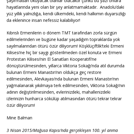
şaşırmadan okuyacak olanlar olacaktır çünkü bu yazı onlara
hayatlarında yeni olan bir şey anlatmamaktadır. Anadolu’daki
yüz yıllık yalnızlığa, kendi ülkemdeki, kendi halkımın duyarsızlığı
da eklenince insan nefessiz kalabiliyor!
Kıbrıslı Ermenilerin o dönem TMT tarafından zorla sürgün
edilmelerinden ve bugüne kadar yaşadığım topraklarda yok
sayılmalarından ötürü özür diliyorum! Köşklüçiftlik’teki Ermeni
Kilisesi’ne hiç bir saygı gösterilmeden özel konuta ve Ermeni
Protestan Kilisesi’nin El Sanatları Kooperatifi’ne
dönüştürülmesinden, yıllarca Viktoria Sokağı’nda atıl durumda
bulunan Ermeni Manastırı’nın oldukça geç restore
edilmesinden, Alevkayası’nda bulunan Ermeni Manastırı’nın
yağmalanarak yıkılmaya terk edilmesinden, Viktoria Sokağı’nın
adının değiştirilmesinden, evlerinizdeki, mahallenizdeki
izlerinizin hunharca sökülüp atılmasından ötürü tekrar tekrar
özür diliyorum!
Mine Balman
3 Nisan 2015/Mağusa Kapısı’nda gerçekleşen 100. yıl anma