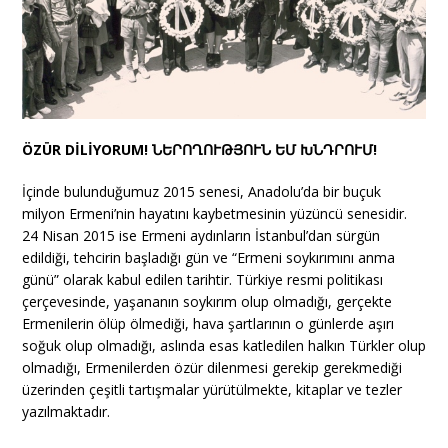
ÖZÜR DİLİYORUM!
ՆԵՐՈՂՈՒԹՅՈՒՆ
ԵՄ
ԽՆԴՐՈՒՄ
!
İçinde bulunduğumuz 2015 senesi, Anadolu’da bir buçuk
milyon Ermeni’nin hayatını kaybetmesinin yüzüncü senesidir.
24 Nisan 2015 ise Ermeni aydınların İstanbul’dan sürgün
edildiği, tehcirin başladığı gün ve “Ermeni soykırımını anma
günü” olarak kabul edilen tarihtir. Türkiye resmi politikası
çerçevesinde, yaşananın soykırım olup olmadığı, gerçekte
Ermenilerin ölüp ölmediği, hava şartlarının o günlerde aşırı
soğuk olup olmadığı, aslında esas katledilen halkın Türkler olup
olmadığı, Ermenilerden özür dilenmesi gerekip gerekmediği
üzerinden çeşitli tartışmalar yürütülmekte, kitaplar ve tezler
yazılmaktadır.