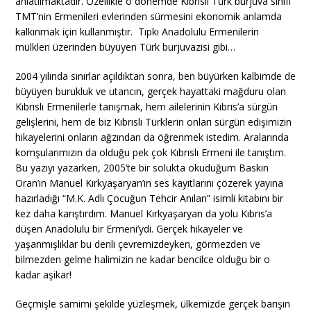
anlatılmaktadır. Özellikle o dönemde Kıbrıslı Türk burjuva sınıfı
TMT’nin Ermenileri evlerinden sürmesini ekonomik anlamda
kalkınmak için kullanmıştır. Tıpkı Anadolulu Ermenilerin
mülkleri üzerinden büyüyen Türk burjuvazisi gibi…
2004 yılında sınırlar açıldıktan sonra, ben büyürken kalbimde de
büyüyen burukluk ve utancın, gerçek hayattaki mağduru olan
Kıbrıslı Ermenilerle tanışmak, hem ailelerinin Kıbrıs’a sürgün
gelişlerini, hem de biz Kıbrıslı Türklerin onları sürgün edişimizin
hikayelerini onların ağzından da öğrenmek istedim. Aralarında
komşularımızın da olduğu pek çok Kıbrıslı Ermeni ile tanıştım.
Bu yazıyı yazarken, 2005’te bir solukta okuduğum Baskın
Oran’ın Manuel Kırkyaşaryan’ın ses kayıtlarını çözerek yayına
hazırladığı “M.K. Adlı Çocuğun Tehcir Anıları” isimli kitabını bir
kez daha karıştırdım. Manuel Kırkyaşaryan da yolu Kıbrıs’a
düşen Anadolulu bir Ermeni’ydi. Gerçek hikayeler ve
yaşanmışlıklar bu denli çevremizdeyken, görmezden ve
bilmezden gelme halimizin ne kadar bencilce olduğu bir o
kadar aşikar!
Geçmişle samimi şekilde yüzleşmek, ülkemizde gerçek barışın