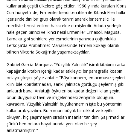
kullanarak çeşitli ülkelere göç ettiler. 1960 yılında kurulan Kıbrıs
Cumhuriyeti’nde, Ermeniler kendi tercihleri ile Kıbrıslı Elen halkı
içerisinde dini bir grup olarak tanımlanarak bir temsilci ile
mecliste temsil edilme hakkı elde etmişlerdir. Adada yerleşik
hale geçen birinci ve ikinci nesil Ermeniler Limasol, Mağusa,
Larnaka gibi şehirlere yerleşmelerinin yanında çoğunlukla
Lefkoşa’da Arabahmet Mahallesi’nde Ermeni Sokağı olarak
bilinen Viktoria Sokağı’nda yaşamaktaydılar.
Gabriel Garcia Marquez, “Yüzyıllık Yalnızlık” isimli kitabının arka
kapağında kitabın içeriği kadar etkileyici bir paragrafla kitabın
ortaya çıkışını şöyle anlatır: “Büyükannem, en acımasız şeyleri,
kılını bile kıpırdatmadan, sanki yalnızca gördüğü şeylermiş gibi
anlatırdı bana. Anlattığı öyküleri bu kadar değerli kılan şeyin,
onun duygusuz tavrı ve imgelerindeki zenginlik olduğunu
kavradım. Yüzyıllık Yalnızlık’ı büyükannemin işte bu yöntemini
kullanarak yazdım. Bu romanı büyük bir dikkat ve keyifle
okuyan, hiç şaşırmayan sıradan insanlar tanıdım. Şaşırmadılar,
çünkü ben onlara hayatlarında yeni olan bir şey
anlatmamıştım.”