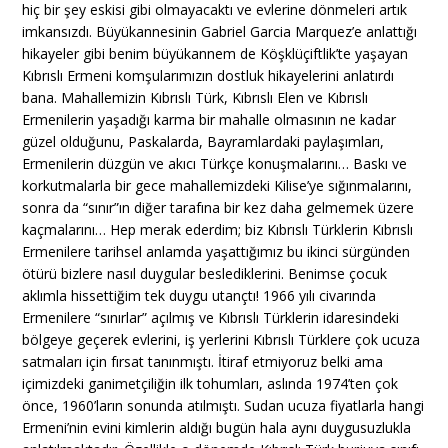
hiç bir şey eskisi gibi olmayacaktı ve evlerine dönmeleri artık
imkansızdı. Büyükannesinin Gabriel Garcia Marquez’e anlattığı
hikayeler gibi benim büyükannem de Köşklüçiftlik’te yaşayan
Kıbrıslı Ermeni komşularımızın dostluk hikayelerini anlatırdı
bana. Mahallemizin Kıbrıslı Türk, Kıbrıslı Elen ve Kıbrıslı
Ermenilerin yaşadığı karma bir mahalle olmasının ne kadar
güzel olduğunu, Paskalarda, Bayramlardaki paylaşımları,
Ermenilerin düzgün ve akıcı Türkçe konuşmalarını… Baskı ve
korkutmalarla bir gece mahallemizdeki Kilise’ye sığınmalarını,
sonra da “sınır”ın diğer tarafına bir kez daha gelmemek üzere
kaçmalarını… Hep merak ederdim; biz Kıbrıslı Türklerin Kıbrıslı
Ermenilere tarihsel anlamda yaşattığımız bu ikinci sürgünden
ötürü bizlere nasıl duygular beslediklerini. Benimse çocuk
aklımla hissettiğim tek duygu utançtı! 1966 yılı civarında
Ermenilere “sınırlar” açılmış ve Kıbrıslı Türklerin idaresindeki
bölgeye geçerek evlerini, iş yerlerini Kıbrıslı Türklere çok ucuza
satmaları için fırsat tanınmıştı. İtiraf etmiyoruz belki ama
içimizdeki ganimetçiliğin ilk tohumları, aslında 1974’ten çok
önce, 1960’ların sonunda atılmıştı. Sudan ucuza fiyatlarla hangi
Ermeni’nin evini kimlerin aldığı bugün hala aynı duygusuzlukla