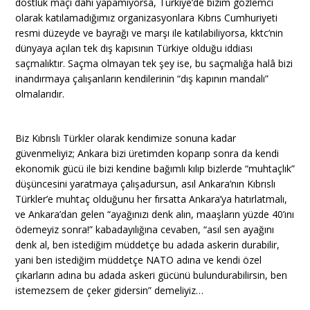
dostluk maçı dahi yapamıyorsa, Türkiye’de bizim gözlemci
olarak katılamadığımız organizasyonlara Kıbrıs Cumhuriyeti
resmi düzeyde ve bayrağı ve marşı ile katılabiliyorsa, kktc’nin
dünyaya açılan tek dış kapısının Türkiye olduğu iddiası
saçmalıktır. Saçma olmayan tek şey ise, bu saçmalığa halâ bizi
inandırmaya çalışanların kendilerinin “dış kapının mandalı”
olmalarıdır.
Biz Kıbrıslı Türkler olarak kendimize sonuna kadar
güvenmeliyiz; Ankara bizi üretimden koparıp sonra da kendi
ekonomik gücü ile bizi kendine bağımlı kılıp bizlerde “muhtaçlık”
düşüncesini yaratmaya çalışadursun, asıl Ankara’nın Kıbrıslı
Türkler’e muhtaç olduğunu her fırsatta Ankara’ya hatırlatmalı,
ve Ankara’dan gelen “ayağınızı denk alın, maaşların yüzde 40’ını
ödemeyiz sonra!” kabadayılığına cevaben, “asıl sen ayağını
denk al, ben istediğim müddetçe bu adada askerin durabilir,
yani ben istediğim müddetçe NATO adına ve kendi özel
çıkarların adına bu adada askeri gücünü bulundurabilirsin, ben
istemezsem de çeker gidersin” demeliyiz…