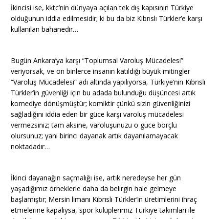
İkincisi ise, kktc’nin dünyaya açılan tek dış kapısının Türkiye
olduğunun iddia edilmesidir; ki bu da biz Kıbrıslı Türkler’e karşı
kullanılan bahanedir…
Bugün Ankara’ya karşı “Toplumsal Varoluş Mücadelesi”
veriyorsak, ve on binlerce insanın katıldığı büyük mitingler
“Varoluş Mücadelesi” adı altında yapılıyorsa, Türkiye’nin Kıbrıslı
Türkler’in güvenliği için bu adada bulunduğu düşüncesi artık
komediye dönüşmüştür; komiktir çünkü sizin güvenliğinizi
sağladığını iddia eden bir güce karşı varoluş mücadelesi
vermezsiniz; tam aksine, varoluşunuzu o güce borçlu
olursunuz; yani birinci dayanak artık dayanılamayacak
noktadadır…
İkinci dayanağın saçmalığı ise, artık neredeyse her gün
yaşadığımız örneklerle daha da belirgin hale gelmeye
başlamıştır; Mersin limanı Kıbrıslı Türkler’in üretimlerini ihraç
etmelerine kapalıysa, spor kulüplerimiz Türkiye takımları ile