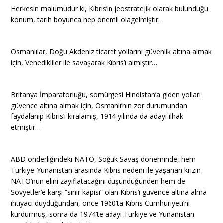
Herkesin malumudur ki, Kıbrıs’ın jeostratejik olarak bulunduğu
konum, tarih boyunca hep önemli olagelmiştir…
Osmanlılar, Doğu Akdeniz ticaret yollarını güvenlik altına almak
için, Venedikliler ile savaşarak Kıbrıs’ı almıştır…
Britanya İmparatorluğu, sömürgesi Hindistan’a giden yolları
güvence altına almak için, Osmanlı’nın zor durumundan
faydalanıp Kıbrıs’ı kiralamış, 1914 yılında da adayı ilhak
etmiştir…
ABD önderliğindeki NATO, Soğuk Savaş döneminde, hem
Türkiye-Yunanistan arasında Kıbrıs nedeni ile yaşanan krizin
NATO’nun elini zayıflatacağını düşündüğünden hem de
Sovyetler’e karşı “sınır kapısı” olan Kıbrıs’ı güvence altına alma
ihtiyacı duyduğundan, önce 1960’ta Kıbrıs Cumhuriyeti’ni
kurdurmuş, sonra da 1974’te adayı Türkiye ve Yunanistan