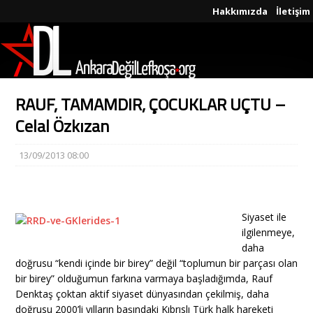
Hakkımızda
İletişim
RAUF, TAMAMDIR, ÇOCUKLAR UÇTU –
Celal Özkızan
13/09/2013 08:00
Siyaset ile
ilgilenmeye,
daha
doğrusu “kendi içinde bir birey” değil “toplumun bir parçası olan
bir birey” olduğumun farkına varmaya başladığımda, Rauf
Denktaş çoktan aktif siyaset dünyasından çekilmiş, daha
doğrusu 2000’li yılların başındaki Kıbrıslı Türk halk hareketi