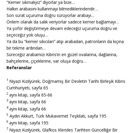
“Kemer sıkmalıyız” diyorlar ya bize…
Halkın arabasını kullanmayı bilmediklerindendir…
Son sürat uçuruma doğru sürüyorlar arabayı…
Önlem olarak da salık veriyorlar sadece kemer bağlamayı…
Ya şoför değiştirmeye devam edeceğiz uçuruma doğru ve
seçeceğiz yok oluşu…
Ya da bu “kemer sıkıcıları” atıp arabadan, patronların da kıçına
bir tekme ardından…
Süreceğiz arabamızı Kıbrıs’ın en güzel ovalarına, dağlarına,
bahçelerine, çiçeklerine, var oluşa doğru…
Referanslar
1
Niyazi Kızılyürek, Doğmamış Bir Devletin Tarihi Birleşik Kıbrıs
Cumhuriyeti, sayfa 65
2
aynı kitap, sayfa 65-66
3
aynı kitap, sayfa 66
4
aynı kitap, sayfa 66
5
Aydın Akkurt, Türk Mukavemet Teşkilatı, sayfa 195
6
aynı kitap, sayfa 195
7
Niyazi Kızılyürek, Glafkos Klerides Tarihten Güncelliğe Bir