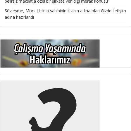
belirsiz maksatla özel bir şirkete verildiği merak konusu”
Sözleşme, Mors Ltd’nin sahibinin kızının adına olan Gizde İletişim
adına hazırlandı