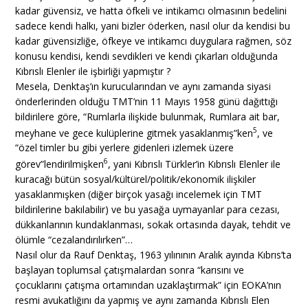
kadar güvensiz, ve hatta öfkeli ve intikamcı olmasının bedelini
sadece kendi halkı, yani bizler öderken, nasıl olur da kendisi bu
kadar güvensizliğe, öfkeye ve intikamcı duygulara rağmen, söz
konusu kendisi, kendi sevdikleri ve kendi çıkarları olduğunda
Kıbrıslı Elenler ile işbirliği yapmıştır ?
Mesela, Denktaş’ın kurucularından ve aynı zamanda siyasi
önderlerinden olduğu TMT’nin 11 Mayıs 1958 günü dağıttığı
bildirilere göre, “Rumlarla ilişkide bulunmak, Rumlara ait bar,
5
meyhane ve gece kulüplerine gitmek yasaklanmış”ken
, ve
“özel timler bu gibi yerlere gidenleri izlemek üzere
6
görev”lendirilmişken
, yani Kıbrıslı Türkler’in Kıbrıslı Elenler ile
kuracağı bütün sosyal/kültürel/politik/ekonomik ilişkiler
yasaklanmışken (diğer birçok yasağı incelemek için TMT
bildirilerine bakılabilir) ve bu yasağa uymayanlar para cezası,
dükkanlarının kundaklanması, sokak ortasında dayak, tehdit ve
ölümle “cezalandırılırken”…
Nasıl olur da Rauf Denktaş, 1963 yılınının Aralık ayında Kıbrıs’ta
başlayan toplumsal çatışmalardan sonra “karısını ve
çocuklarını çatışma ortamından uzaklaştırmak” için EOKA’nın
resmi avukatlığını da yapmış ve aynı zamanda Kıbrıslı Elen