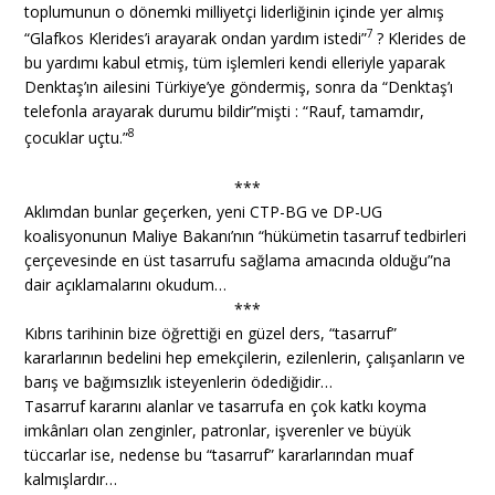
toplumunun o dönemki milliyetçi liderliğinin içinde yer almış
7
“Glafkos Klerides’i arayarak ondan yardım istedi”
? Klerides de
bu yardımı kabul etmiş, tüm işlemleri kendi elleriyle yaparak
Denktaş’ın ailesini Türkiye’ye göndermiş, sonra da “Denktaş’ı
telefonla arayarak durumu bildir”mişti : “Rauf, tamamdır,
8
çocuklar uçtu.”
***
Aklımdan bunlar geçerken, yeni CTP-BG ve DP-UG
koalisyonunun Maliye Bakanı’nın “hükümetin tasarruf tedbirleri
çerçevesinde en üst tasarrufu sağlama amacında olduğu”na
dair açıklamalarını okudum…
***
Kıbrıs tarihinin bize öğrettiği en güzel ders, “tasarruf”
kararlarının bedelini hep emekçilerin, ezilenlerin, çalışanların ve
barış ve bağımsızlık isteyenlerin ödediğidir…
Tasarruf kararını alanlar ve tasarrufa en çok katkı koyma
imkânları olan zenginler, patronlar, işverenler ve büyük
tüccarlar ise, nedense bu “tasarruf” kararlarından muaf
kalmışlardır…