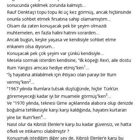
sonucunda çekilmek zorunda kalmıştı…
Rauf Denktaş’ı topu topu iki üç kez görmüş, ancak hiçbirisinde
onunla sohbet etmek fırsatına sahip olamamıştım…
Olsam da zaten konuşacak pek bir şeyim olmazdı
muhtemelen, en fazla halini hatrını sorardım…
Ancak bugün, keşke yaşasa ve kendisiyle sohbet etme
imkanım olsa diyorum…
Konuşacak pek çok şeyim var çünkü kendisiyle…
Mesela sormak isterdim kendisine, “ilk köpeği Rex’i, aile dostu
1
Rum Yangos amcası hediye etmiş”ken
…
“İş hayatına atılabilmek için ihtiyacı olan parayı bir Rum
2
vermiş”ken
…
“1967 yılında Rumlara tutsak düştüğünde, hiçbir Türk’ün
3
göremeyeceği kadar iyi bir muamele görmüş”ken
…
Ve “1970 yılında, teknesi Girne açıklarında alabora olup denizde
boğulma tehlikesiyle karşı karşı kaldığında, hayatını kurtaran
4
yine bir Rum”ken
…
Nasıl olur da Kıbrıslı Elenler’e karşı bu kadar güvensiz, ve hatta
öfkeli ve intikamcı olabilmiştir ?
Konuşmak istediğim diğer şey de, Kıbrıslı Elenler’e karşı bu