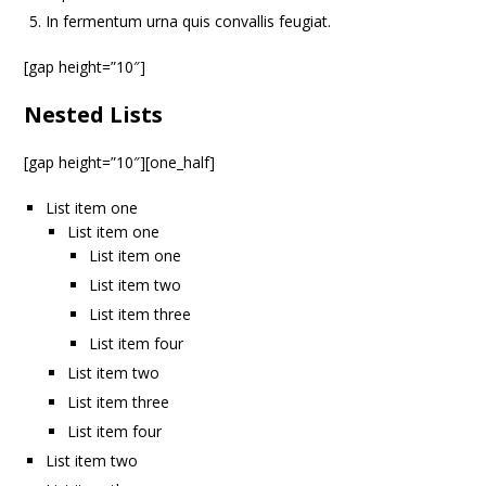
In fermentum urna quis convallis feugiat.
[gap height=”10″]
Nested Lists
[gap height=”10″][one_half]
List item one
List item one
List item one
List item two
List item three
List item four
List item two
List item three
List item four
List item two