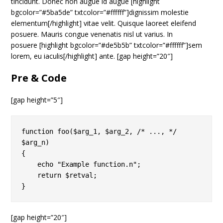
tincidunt. Donec non augue id augue [highlight
bgcolor=”#5ba5de” txtcolor=”#ffffff”]dignissim molestie
elementum[/highlight] vitae velit. Quisque laoreet eleifend
posuere. Mauris congue venenatis nisl ut varius. In
posuere [highlight bgcolor=”#de5b5b” txtcolor=”#ffffff”]sem
lorem, eu iaculis[/highlight] ante. [gap height=”20″]
Pre & Code
[gap height=”5″]
function foo($arg_1, $arg_2, /* ..., */ 
$arg_n)

{

    echo "Example function.n";

    return $retval;

[gap height=”20″]