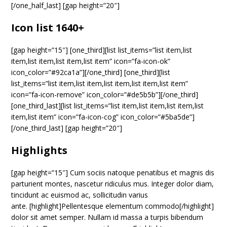
[/one_half_last] [gap height=”20″]
Icon list 1640+
[gap height=”15″] [one_third][list list_items=”list item,list
item,list item,list item,list item” icon=”fa-icon-ok”
icon_color=”#92ca1a”][/one_third] [one_third][list
list_items=”list item,list item,list item,list item,list item”
icon=”fa-icon-remove” icon_color=”#de5b5b”][/one_third]
[one_third_last][list list_items=”list item,list item,list item,list
item,list item” icon=”fa-icon-cog” icon_color=”#5ba5de”]
[/one_third_last] [gap height=”20″]
Highlights
[gap height=”15″] Cum sociis natoque penatibus et magnis dis
parturient montes, nascetur ridiculus mus. Integer dolor diam,
tincidunt ac euismod ac, sollicitudin varius
ante. [highlight]Pellentesque elementum commodo[/highlight]
dolor sit amet semper. Nullam id massa a turpis bibendum