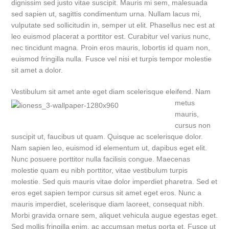
dignissim sed justo vitae suscipit. Mauris mi sem, malesuada
sed sapien ut, sagittis condimentum urna. Nullam lacus mi,
vulputate sed sollicitudin in, semper ut elit. Phasellus nec est at
leo euismod placerat a porttitor est. Curabitur vel varius nunc,
nec tincidunt magna. Proin eros mauris, lobortis id quam non,
euismod fringilla nulla. Fusce vel nisi et turpis tempor molestie
sit amet a dolor.
Vestibulum sit amet ante eget diam scel
erisque eleifend. Nam
metus
mauris,
cursus non
suscipit ut, faucibus ut quam. Quisque ac scelerisque dolor.
Nam sapien leo, euismod id elementum ut, dapibus eget elit.
Nunc posuere porttitor nulla facilisis congue. Maecenas
molestie quam eu nibh porttitor, vitae vestibulum turpis
molestie. Sed quis mauris vitae dolor imperdiet pharetra. Sed et
eros eget sapien tempor cursus sit amet eget eros. Nunc a
mauris imperdiet, scelerisque diam laoreet, consequat nibh.
Morbi gravida ornare sem, aliquet vehicula augue egestas eget.
Sed mollis fringilla enim, ac accumsan metus porta et. Fusce ut