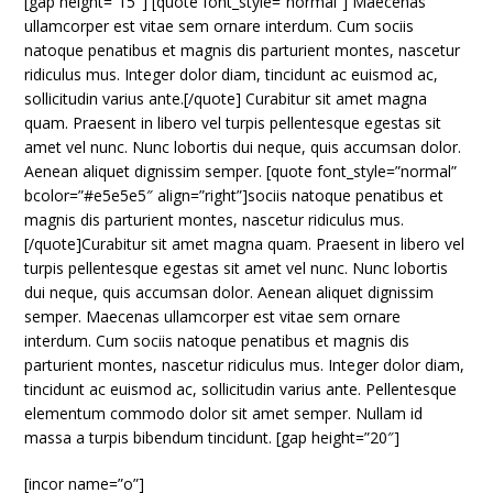
[gap height=”15″] [quote font_style=”normal”] Maecenas
ullamcorper est vitae sem ornare interdum. Cum sociis
natoque penatibus et magnis dis parturient montes, nascetur
ridiculus mus. Integer dolor diam, tincidunt ac euismod ac,
sollicitudin varius ante.[/quote] Curabitur sit amet magna
quam. Praesent in libero vel turpis pellentesque egestas sit
amet vel nunc. Nunc lobortis dui neque, quis accumsan dolor.
Aenean aliquet dignissim semper. [quote font_style=”normal”
bcolor=”#e5e5e5″ align=”right”]sociis natoque penatibus et
magnis dis parturient montes, nascetur ridiculus mus.
[/quote]Curabitur sit amet magna quam. Praesent in libero vel
turpis pellentesque egestas sit amet vel nunc. Nunc lobortis
dui neque, quis accumsan dolor. Aenean aliquet dignissim
semper. Maecenas ullamcorper est vitae sem ornare
interdum. Cum sociis natoque penatibus et magnis dis
parturient montes, nascetur ridiculus mus. Integer dolor diam,
tincidunt ac euismod ac, sollicitudin varius ante. Pellentesque
elementum commodo dolor sit amet semper. Nullam id
massa a turpis bibendum tincidunt. [gap height=”20″]
[incor name=”o”]