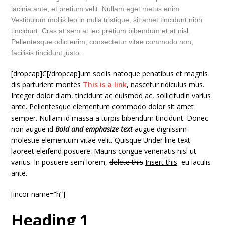
lacinia ante, et pretium velit. Nullam eget metus enim.
Vestibulum mollis leo in nulla tristique, sit amet tincidunt nibh
tincidunt. Cras at sem at leo pretium bibendum et at nisl.
Pellentesque odio enim, consectetur vitae commodo non,
facilisis tincidunt justo.
[dropcap]C[/dropcap]um sociis natoque penatibus et magnis
dis parturient montes
This is a link
, nascetur ridiculus mus.
Integer dolor diam, tincidunt ac euismod ac, sollicitudin varius
ante. Pellentesque elementum commodo dolor sit amet
semper. Nullam id massa a turpis bibendum tincidunt. Donec
non augue id
Bold and emphasize text
augue dignissim
molestie elementum vitae velit. Quisque
Under line text
laoreet eleifend posuere. Mauris congue venenatis nisl ut
varius. In posuere sem lorem,
delete this
Insert this
eu iaculis
ante.
[incor name=”h”]
Heading 1