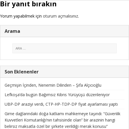
Bir yanıt bırakın
Yorum yapabilmek için
oturum açmalısınız
.
Arama
Son Eklenenler
Geçmişin İçinden, Nenemin Dilinden – Şifa Alçıcıoğlu
Lefkoşa’da bugün Bağımsız Kıbrıs Yürüyüşü düzenleniyor
UBP-DP araziyi verdi, CTP-HP-TDP-DP fiyat ayarlaması yaptı
Girne dağlarındaki doğa katliamı mahkemeye taşındı: “Güvenlik
Kuvvetleri Komutanlığı’nın tahsisinde olan” bir arazinin hangi
belirsiz maksatla özel bir şirkete verildiği merak konusu”