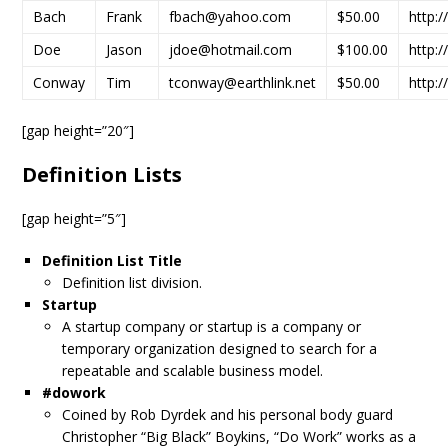
Bach
Frank
fbach@yahoo.com
$50.00
http:
Doe
Jason
jdoe@hotmail.com
$100.00
http:
Conway
Tim
tconway@earthlink.net
$50.00
http:
[gap height=”20″]
Definition Lists
[gap height=”5″]
Definition List Title
Definition list division.
Startup
A startup company or startup is a company or
temporary organization designed to search for a
repeatable and scalable business model.
#dowork
Coined by Rob Dyrdek and his personal body guard
Christopher “Big Black” Boykins, “Do Work” works as a