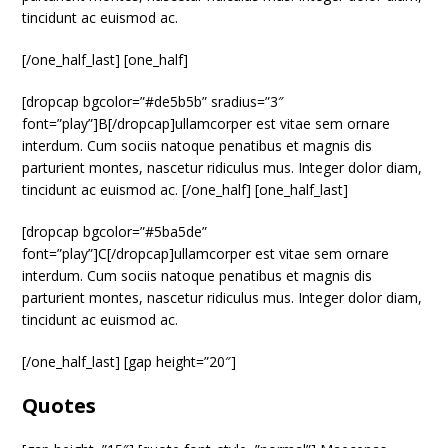
tincidunt ac euismod ac.
[/one_half_last] [one_half]
[dropcap bgcolor=”#de5b5b” sradius=”3″
font=”play”]B[/dropcap]ullamcorper est vitae sem ornare
interdum. Cum sociis natoque penatibus et magnis dis
parturient montes, nascetur ridiculus mus. Integer dolor diam,
tincidunt ac euismod ac. [/one_half] [one_half_last]
[dropcap bgcolor=”#5ba5de”
font=”play”]C[/dropcap]ullamcorper est vitae sem ornare
interdum. Cum sociis natoque penatibus et magnis dis
parturient montes, nascetur ridiculus mus. Integer dolor diam,
tincidunt ac euismod ac.
[/one_half_last] [gap height=”20″]
Quotes