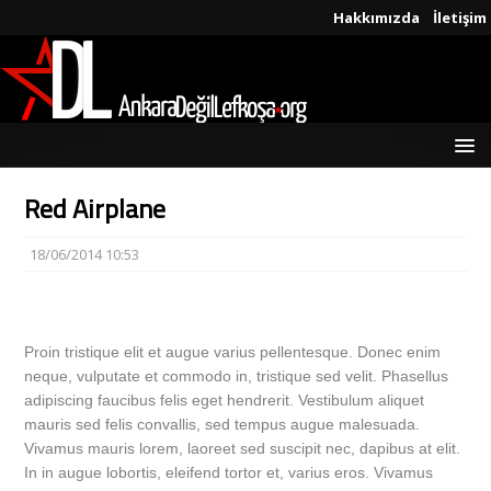
Hakkımızda
İletişim
Red Airplane
18/06/2014 10:53
Proin tristique elit et augue varius pellentesque. Donec enim
neque, vulputate et commodo in, tristique sed velit. Phasellus
adipiscing faucibus felis eget hendrerit. Vestibulum aliquet
mauris sed felis convallis, sed tempus augue malesuada.
Vivamus mauris lorem, laoreet sed suscipit nec, dapibus at elit.
In in augue lobortis, eleifend tortor et, varius eros. Vivamus