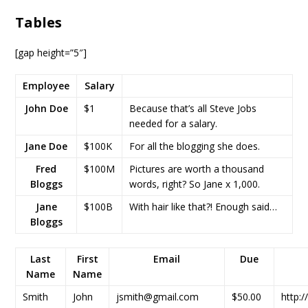
Tables
[gap height=”5″]
Employee
Salary
John Doe
$1
Because that’s all Steve Jobs
needed for a salary.
Jane Doe
$100K
For all the blogging she does.
Fred
$100M
Pictures are worth a thousand
Bloggs
words, right? So Jane x 1,000.
Jane
$100B
With hair like that?! Enough said…
Bloggs
Last
First
Email
Due
Name
Name
Smith
John
jsmith@gmail.com
$50.00
http: