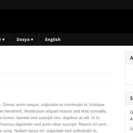
r
▾
Dosya
▾
English
S
que. Donec enim neque, vulputate et commodo in, tristique
get hendrerit. Vestibulum aliquet mauris sed felis convallis,
G
rem, laoreet sed suscipit nec, dapibus at elit. In in
A
. Vivamus dignissim sed justo vitae suscipit. Mauris mi sem,
L
urna. Nullam lacus mi, vulputate sed sollicitudin in,