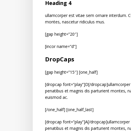
Heading 4
ullamcorper est vitae sem ornare interdum. C
montes, nascetur ridiculus mus.
[gap height=”20″]
[incor name=”d”]
DropCaps
[gap height=”15″] [one_half]
[dropcap font=”play”]D[/dropcap]ullamcorper
penatibus et magnis dis parturient montes, na
euismod ac.
[/one_half] [one_half_last]
[dropcap font=”play”]A[/dropcap]ullamcorper
penatibus et magnis dis parturient montes, na