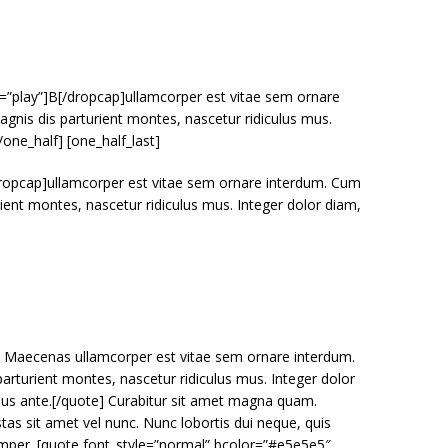
=”play”]B[/dropcap]ullamcorper est vitae sem ornare
gnis dis parturient montes, nascetur ridiculus mus.
/one_half] [one_half_last]
ropcap]ullamcorper est vitae sem ornare interdum. Cum
ient montes, nascetur ridiculus mus. Integer dolor diam,
”] Maecenas ullamcorper est vitae sem ornare interdum.
arturient montes, nascetur ridiculus mus. Integer dolor
arius ante.[/quote] Curabitur sit amet magna quam.
stas sit amet vel nunc. Nunc lobortis dui neque, quis
mper. [quote font_style=”normal” bcolor=”#e5e5e5″