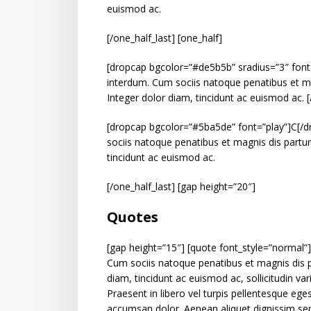
euismod ac.
[/one_half_last] [one_half]
[dropcap bgcolor=”#de5b5b” sradius=”3″ font
interdum. Cum sociis natoque penatibus et ma
Integer dolor diam, tincidunt ac euismod ac. [
[dropcap bgcolor=”#5ba5de” font=”play”]C[/d
sociis natoque penatibus et magnis dis partur
tincidunt ac euismod ac.
[/one_half_last] [gap height=”20″]
Quotes
[gap height=”15″] [quote font_style=”normal
Cum sociis natoque penatibus et magnis dis p
diam, tincidunt ac euismod ac, sollicitudin v
Praesent in libero vel turpis pellentesque ege
accumsan dolor. Aenean aliquet dignissim se