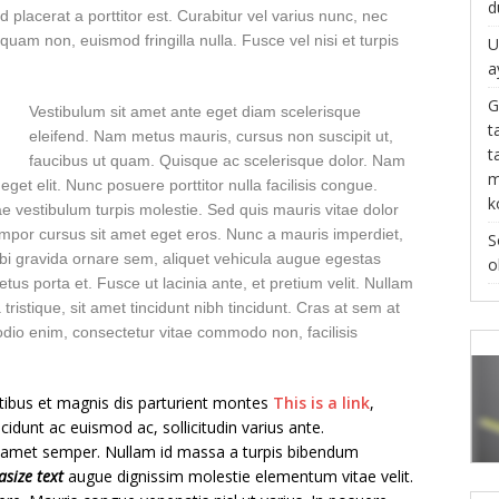
d
 placerat a porttitor est. Curabitur vel varius nunc, nec
quam non, euismod fringilla nulla. Fusce vel nisi et turpis
U
a
G
Vestibulum sit amet ante eget diam scel
erisque
t
eleifend. Nam metus mauris, cursus non suscipit ut,
t
faucibus ut quam. Quisque ac scelerisque dolor. Nam
m
et elit. Nunc posuere porttitor nulla facilisis congue.
k
e vestibulum turpis molestie. Sed quis mauris vitae dolor
empor cursus sit amet eget eros. Nunc a mauris imperdiet,
S
bi gravida ornare sem, aliquet vehicula augue egestas
o
tus porta et. Fusce ut lacinia ante, et pretium velit. Nullam
tristique, sit amet tincidunt nibh tincidunt. Cras at sem at
odio enim, consectetur vitae commodo non, facilisis
ibus et magnis dis parturient montes
This is a link
,
cidunt ac euismod ac, sollicitudin varius ante.
amet semper. Nullam id massa a turpis bibendum
size text
augue dignissim molestie elementum vitae velit.