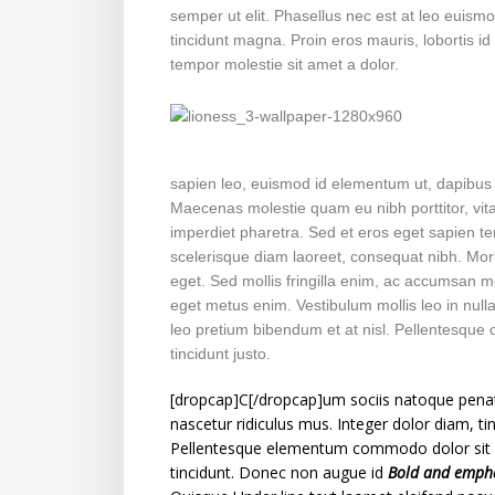
semper ut elit. Phasellus nec est at leo euismod
tincidunt magna. Proin eros mauris, lobortis id 
tempor molestie sit amet a dolor.
sapien leo, euismod id elementum ut, dapibus eg
Maecenas molestie quam eu nibh porttitor, vita
imperdiet pharetra. Sed et eros eget sapien t
scelerisque diam laoreet, consequat nibh. Mor
eget. Sed mollis fringilla enim, ac accumsan me
eget metus enim. Vestibulum mollis leo in nulla 
leo pretium bibendum et at nisl. Pellentesque 
tincidunt justo.
[dropcap]C[/dropcap]um sociis natoque penat
nascetur ridiculus mus. Integer dolor diam, tin
Pellentesque elementum commodo dolor sit 
tincidunt. Donec non augue id
Bold and empha