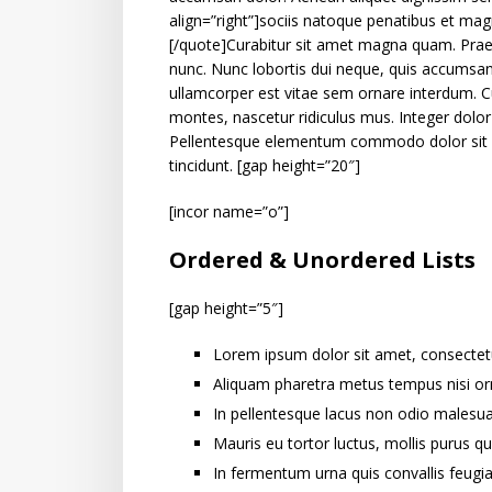
align=”right”]sociis natoque penatibus et mag
[/quote]Curabitur sit amet magna quam. Praese
nunc. Nunc lobortis dui neque, quis accumsa
ullamcorper est vitae sem ornare interdum. C
montes, nascetur ridiculus mus. Integer dolor 
Pellentesque elementum commodo dolor sit 
tincidunt. [gap height=”20″]
[incor name=”o”]
Ordered & Unordered Lists
[gap height=”5″]
Lorem ipsum dolor sit amet, consectetur
Aliquam pharetra metus tempus nisi or
In pellentesque lacus non odio malesua
Mauris eu tortor luctus, mollis purus qu
In fermentum urna quis convallis feugia