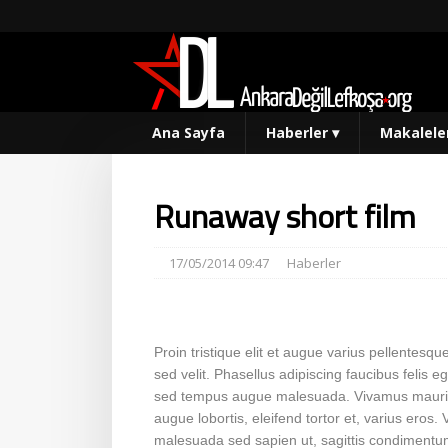
Ana Sayfa
Haberler
▾
Makalele
Runaway short film
17/05/2014 09:47
Haberler
Proin tristique elit et augue varius pellentes
sed velit. Phasellus adipiscing faucibus felis e
sed tempus augue malesuada. Vivamus mauris lo
augue lobortis, eleifend tortor et, varius eros
malesuada sed sapien ut, sagittis condimentum 