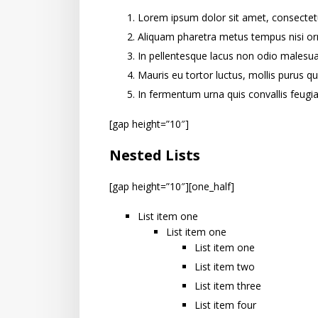
Lorem ipsum dolor sit amet, consectetur
Aliquam pharetra metus tempus nisi or
In pellentesque lacus non odio malesua
Mauris eu tortor luctus, mollis purus qu
In fermentum urna quis convallis feugia
[gap height=”10″]
Nested Lists
[gap height=”10″][one_half]
List item one
List item one
List item one
List item two
List item three
List item four