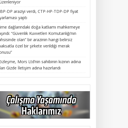
üzenleniyor
BP-DP araziyi verdi, CTP-HP-TDP-DP fiyat
yarlaması yaptı
irne dağlarındaki doğa katliamı mahkemeye
aşındı: “Güvenlik Kuvvetleri Komutanlığı’nın
ahsisinde olan” bir arazinin hangi belirsiz
aksatla özel bir şirkete verildiği merak
onusu”
özleşme, Mors Ltd’nin sahibinin kızının adına
lan Gizde İletişim adına hazırlandı