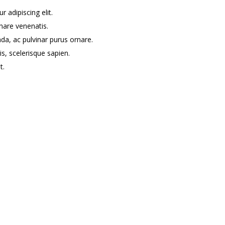
 adipiscing elit.
nare venenatis.
da, ac pulvinar purus ornare.
is, scelerisque sapien.
t.