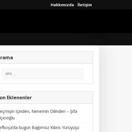
Hakkımızda
İletişim
Arama
on Eklenenler
eçmişin İçinden, Nenemin Dilinden – Şifa
lçıcıoğlu
efkoşa’da bugün Bağımsız Kıbrıs Yürüyüşü