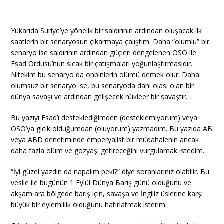
Yukarıda Suriye’ye yönelik bir saldırının ardından oluşacak ilk
saatlerin bir senaryosun çıkarmaya çalıştım. Daha “olumlu” bir
senaryo ise saldırının ardından güçleri dengelenen ÖSO ile
Esad Ordusu’nun sıcak bir çatışmaları yoğunlaştırmasıdır.
Nitekim bu senaryo da onbinlerin ölümü demek olur. Daha
olumsuz bir senaryo ise, bu senaryoda dahi olası olan bir
dünya savaşı ve ardından gelişecek nükleer bir savaştır.
Bu yazıyı Esad’ı desteklediğimden (desteklemiyorum) veya
ÖSO’ya gıcık olduğumdan (oluyorum) yazmadım. Bu yazıda AB
veya ABD denetiminde emperyalist bir müdahalenin ancak
daha fazla ölüm ve gözyaşı getireceğini vurgulamak istedim.
“İyi güzel yazdın da napalım peki?” diye soranlarınız olabilir. Bu
vesile ile bugünün 1 Eylül Dünya Barış günü olduğunu ve
akşam ara bölgede barış için, savaşa ve İngiliz üslerine karşı
büyük bir eylemlilik olduğunu hatırlatmak isterim.