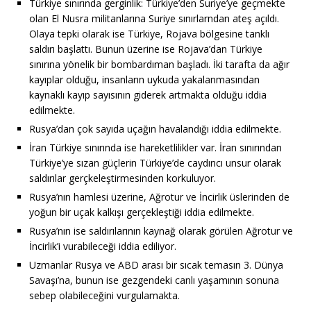
Türkiye sınırında gerginlik: Türkiye’den Suriye’ye geçmekte
olan El Nusra militanlarına Suriye sınırlarndan ateş açıldı.
Olaya tepki olarak ise Türkiye, Rojava bölgesine tanklı
saldırı başlattı. Bunun üzerine ise Rojava’dan Türkiye
sınırına yönelik bir bombardıman başladı. İki tarafta da ağır
kayıplar olduğu, insanların uykuda yakalanmasından
kaynaklı kayıp sayısının giderek artmakta olduğu iddia
edilmekte.
Rusya’dan çok sayıda uçağın havalandığı iddia edilmekte.
İran Türkiye sınırında ise hareketlilikler var. İran sınırından
Türkiye’ye sızan güçlerin Türkiye’de caydırıcı unsur olarak
saldırılar gerçkeleştirmesinden korkuluyor.
Rusya’nın hamlesi üzerine, Ağrotur ve İncirlik üslerinden de
yoğun bir uçak kalkışı gerçekleştiği iddia edilmekte.
Rusya’nın ise saldırılarının kaynağ olarak görülen Ağrotur ve
İncirlik’i vurabileceği iddia ediliyor.
Uzmanlar Rusya ve ABD arası bir sıcak temasın 3. Dünya
Savaşı’na, bunun ise gezgendeki canlı yaşamının sonuna
sebep olabileceğini vurgulamakta.