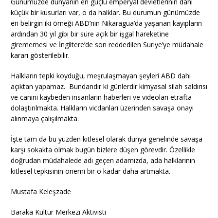
Günümüzde dünyanın en güçlü emperyal devletlerinin dahi
küçük bir kusurları var, o da halklar. Bu durumun günümüzde
en belirgin iki örneği ABD’nin Nikaragua’da yaşanan kayıpların
ardından 30 yıl gibi bir süre açık bir işgal hareketine
girememesi ve İngiltere’de son reddedilen Suriye’ye müdahale
kararı gösterilebilir.
Halkların tepki koyduğu, meşrulaşmayan şeyleri ABD dahi
açıktan yapamaz. Bundandır ki günlerdir kimyasal silah saldırısı
ve canını kaybeden insanların haberleri ve videoları etrafta
dolaştırılmakta. Halkların vicdanları üzerinden savaşa onayı
alınmaya çalışılmakta.
İşte tam da bu yüzden kitlesel olarak dünya genelinde savaşa
karşı sokakta olmak bugün bizlere düşen görevdir. Özellikle
doğrudan müdahalede adı geçen adamızda, ada halklarının
kitlesel tepkisinin önemi bir o kadar daha artmakta.
Mustafa Keleşzade
Baraka Kültür Merkezi Aktivisti